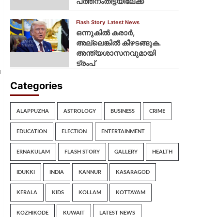
പത്തനംതിട്ടയിലേക്ക്
Flash Story
Latest News
ഒന്നുകില്‍ കരാര്‍,
അല്ലെങ്കില്‍ കീഴടങ്ങുക.
അന്ത്യശാസനവുമായി
ട്രംപ്
െ
Categories
ALAPPUZHA
ASTROLOGY
BUSINESS
CRIME
EDUCATION
ELECTION
ENTERTAINMENT
ERNAKULAM
FLASH STORY
GALLERY
HEALTH
IDUKKI
INDIA
KANNUR
KASARAGOD
KERALA
KIDS
KOLLAM
KOTTAYAM
KOZHIKODE
KUWAIT
LATEST NEWS