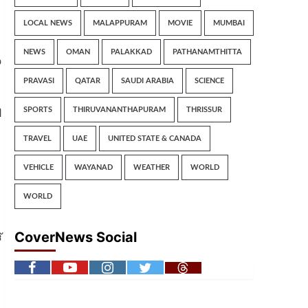
LOCAL NEWS
MALAPPURAM
MOVIE
MUMBAI
NEWS
OMAN
PALAKKAD
PATHANAMTHITTA
യ
PRAVASI
QATAR
SAUDI ARABIA
SCIENCE
SPORTS
THIRUVANANTHAPURAM
THRISSUR
ി
TRAVEL
UAE
UNITED STATE & CANADA
VEHICLE
WAYANAD
WEATHER
WORLD
WORLD
CoverNews Social
്