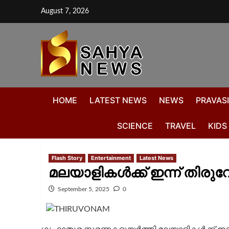
August 7, 2026
HOME
LATEST NEWS
NEWS
PRAVASI
SCIENCE
TRAVEL
KIDS
Flash Story
Entertainment
Latest News
മലയാളികൾക്ക് ഇന്ന് തിര
September 5, 2025
0