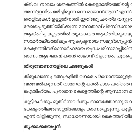
ക്രി.വ. നാലാം ശതകത്തിൽ കേരളരാജ്യത്തിന്റെ ത
അന്ന് ഇവിടം ഭരിച്ചിരുന്ന മന്ന രാജാവ് ആണ്‌ എന്
തെളിവുകൾ ഉള്ളതിനാൽ ഇത് ഒരു ചരിത്ര വസ്തു
രേഖപ്പെടുത്തിയിരിക്കുന്ന മന്ഥാതാവ് പ്രസിദ്ധന
ആക്രമിച്ച കൂട്ടത്തിൽ തൃക്കാക്കര ആക്രമിക്കു
സാമർത്ഥ്യത്തിലും ആകൃഷ്ടനായ സമുദ്രഗുപ്തൻ സ
കേരളത്തിനഭിമാനാർഹമായ യുദ്ധപരിസമാപ്തിയിൽ 
ഓണം ആഘോഷിക്കാൻ രാജാവ് വിളംബരം പുറപ്പെടുവ
തിരുവോണനാളിലെ ചടങ്ങുകൾ
തിരുവോണച്ചടങ്ങുകളിൽ വളരെ പ്രാധാന്യമുള്ളത
വരവേൽക്കുന്നത്‌. വാമനന്റെ കാൽപാദം പതിഞ്ഞ ഭൂ
ഐതിഹ്യം. പുരാതന കേരളത്തിന്റെ ആസ്ഥാന മണ്ണ
കുട്ടികൾക്കും മുതിർന്നവർക്കും ഓണത്തോടനുബന്ധി
കേരളത്തിലങ്ങോളമിങ്ങോളം കാണപ്പെടുന്നു. കുട്ടി
എന്ന് വിളിക്കുന്നു. സാധാരണയായി കൈത്തറിയിൽ
തൃക്കാക്കരയപ്പൻ