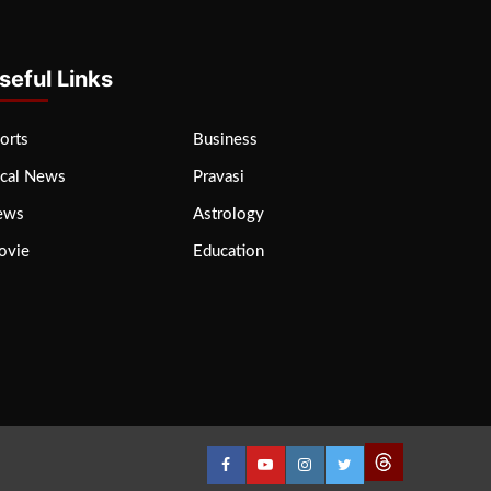
seful Links
orts
Business
cal News
Pravasi
ews
Astrology
ovie
Education