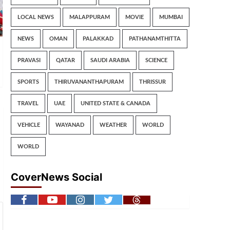
LOCAL NEWS
MALAPPURAM
MOVIE
MUMBAI
NEWS
OMAN
PALAKKAD
PATHANAMTHITTA
PRAVASI
QATAR
SAUDI ARABIA
SCIENCE
SPORTS
THIRUVANANTHAPURAM
THRISSUR
TRAVEL
UAE
UNITED STATE & CANADA
VEHICLE
WAYANAD
WEATHER
WORLD
WORLD
CoverNews Social