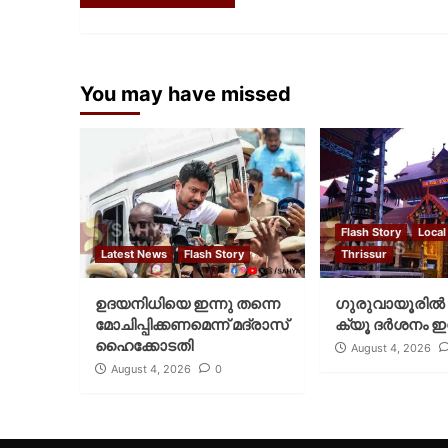
You may have missed
Flash Story
Local
Latest News
Flash Story
Thrissur
ഉദയനിധിയെ ഇന്നു തന്നെ
ഗുരുവായൂരില്‍ 
മോചിപ്പിക്കണമെന്ന് മദ്രാസ്
ക്യൂ ദര്‍ശനം ഇന
ഹൈക്കോടതി
August 4, 2026
August 4, 2026
0