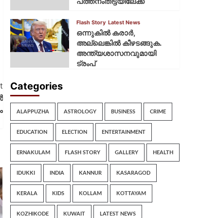
പത്തനംതിട്ടയിലേക്ക്
Flash Story
Latest News
ഒന്നുകില്‍ കരാര്‍,
അല്ലെങ്കില്‍ കീഴടങ്ങുക.
അന്ത്യശാസനവുമായി
ട്രംപ്
Categories
t
‍
ം
ALAPPUZHA
ASTROLOGY
BUSINESS
CRIME
EDUCATION
ELECTION
ENTERTAINMENT
ERNAKULAM
FLASH STORY
GALLERY
HEALTH
IDUKKI
INDIA
KANNUR
KASARAGOD
KERALA
KIDS
KOLLAM
KOTTAYAM
KOZHIKODE
KUWAIT
LATEST NEWS