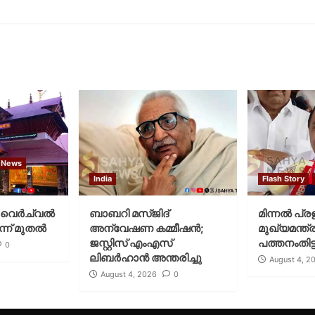
 News
India
Flash Story
വെര്‍ച്വല്‍
ബാബറി മസ്ജിദ്
മിന്നല്‍ പ്ര
്ന് മുതല്‍
അന്വേഷണ കമ്മീഷന്‍;
മുഖ്യമന്ത്ര
ജസ്റ്റിസ് എംഎസ്
പത്തനംതിട്ട
0
ലിബര്‍ഹാന്‍ അന്തരിച്ചു
August 4, 2
August 4, 2026
0