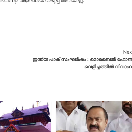
്ലെന്നും ആരോഗ്യ വകുപ്പ് അറിയിച്ചു.
Nex
ഇന്ത്യ പാക് സംഘര്‍ഷം : മൊബൈല്‍ ഫോണ്
വെളിച്ചത്തില്‍ വിവാഹ