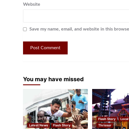
Website
Save my name, email, and website in this browse
You may have missed
Flash Story
Local
Latest News
Flash Story
Thrissur