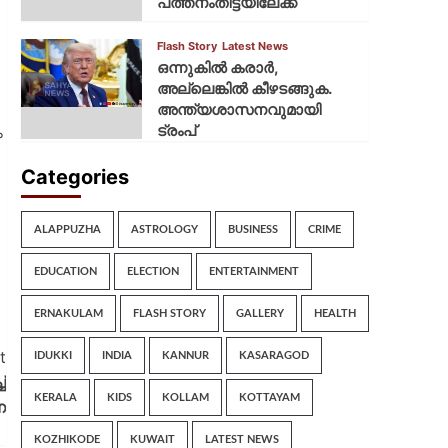
പത്തനംതിട്ടയിലേക്ക്
Flash Story
Latest News
ഒന്നുകില്‍ കരാര്‍,
അല്ലെങ്കില്‍ കീഴടങ്ങുക.
അന്ത്യശാസനവുമായി
ട്രംപ്
ം
Categories
ALAPPUZHA
ASTROLOGY
BUSINESS
CRIME
EDUCATION
ELECTION
ENTERTAINMENT
ERNAKULAM
FLASH STORY
GALLERY
HEALTH
t
IDUKKI
INDIA
KANNUR
KASARAGOD
്
KERALA
KIDS
KOLLAM
KOTTAYAM
ന
KOZHIKODE
KUWAIT
LATEST NEWS