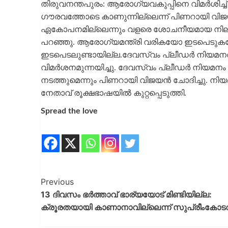
തിരുവനന്തപുരം: ആരോ​ഗ്യവകുപ്പിനെ വിമർശിച്ച
ഗൗരവത്തോടെ കാണുന്നില്ലെന്ന് പിണറായി വിജയ
ഏകോപനമില്ലെന്നും വളരെ ശോചനീയമായ നിലയ
പറഞ്ഞു. ആരോ​ഗ്യമന്ത്രി വരികയോ ഇടപെടുക
ഇടപെടലുണ്ടായില്ല.ദേവസ്വം പ്ലീഡർ നിയമനത്
വിമർശനമുന്നയിച്ചു. ദേവസ്വം പ്ലീഡർ നിയമനം
നടത്തുമെന്നും പിണറായി വിജയൻ ചോദിച്ചു. നിയമനം
നേതാവ് രൂക്ഷഭാഷയിൽ കുറ്റപ്പെടുത്തി.
Spread the love
Previous
13 ദിവസം ഭര്‍ത്താവ് ഭാര്യയോട് മിണ്ടിയില്ല:
ക്രൂരതയായി കാണാനാവില്ലെന്ന് സുപ്രീംകോട