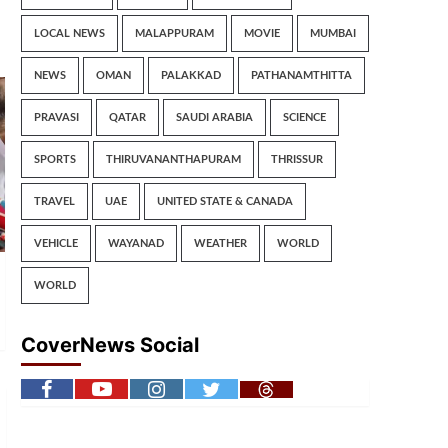
LOCAL NEWS
MALAPPURAM
MOVIE
MUMBAI
NEWS
OMAN
PALAKKAD
PATHANAMTHITTA
PRAVASI
QATAR
SAUDI ARABIA
SCIENCE
SPORTS
THIRUVANANTHAPURAM
THRISSUR
TRAVEL
UAE
UNITED STATE & CANADA
VEHICLE
WAYANAD
WEATHER
WORLD
WORLD
CoverNews Social