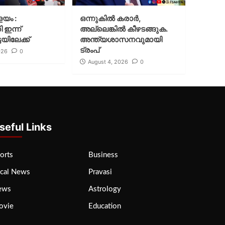
ളയം :
ഒന്നുകില്‍ കരാര്‍,
ി ഇന്ന്
അല്ലെങ്കില്‍ കീഴടങ്ങുക.
യിലേക്ക്
അന്ത്യശാസനവുമായി
ട്രംപ്
026
0
August 4, 2026
0
seful Links
orts
Business
cal News
Pravasi
ews
Astrology
ovie
Education