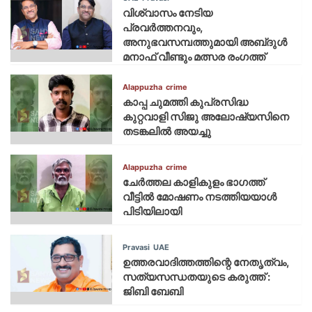
വിശ്വാസം നേടിയ
പ്രവർത്തനവും,
അനുഭവസമ്പത്തുമായി അബ്‌ദുൾ
മനാഫ് വീണ്ടും മത്സര രംഗത്ത്
Alappuzha
crime
കാപ്പ ചുമത്തി കുപ്രസിദ്ധ
കുറ്റവാളി സിജു അലോഷ്യസിനെ
തടങ്കലിൽ അയച്ചു
Alappuzha
crime
ചേർത്തല കാളികുളം ഭാഗത്ത്
വീട്ടിൽ മോഷണം നടത്തിയയാൾ
പിടിയിലായി
Pravasi
UAE
ഉത്തരവാദിത്തത്തിന്റെ നേതൃത്വം,
സത്യസന്ധതയുടെ കരുത്ത് :
ജിബി ബേബി