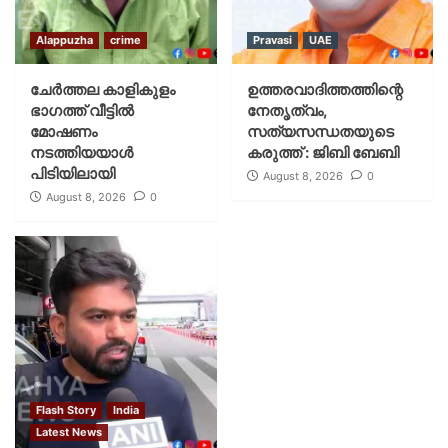
Alappuzha
crime
Pravasi
UAE
ചേർത്തല കാളികുളം
ഉത്തരവാദിത്തത്തിന്റെ
ഭാഗത്ത് വീട്ടിൽ
നേതൃത്വം,
മോഷണം
സത്യസന്ധതയുടെ
നടത്തിയയാൾ
കരുത്ത് : ജിബി ബേബി
പിടിയിലായി
August 8, 2026
0
August 8, 2026
0
Flash Story
India
Latest News