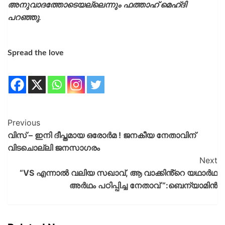
അനുവാദത്തോടെയല്ലെന്നും ഫത്താഹ് മെഹ്ദി
പറഞ്ഞു.
Spread the love
Previous
വിസ്‌ – ഇനി ദീപ്തമായ ഒരോർമ ! ജനകീയ നേതാവിന്
വിടചൊല്ലി ജനസാഗരം
Next
“VS എന്നാൽ വലിയ സഖാവ്, ആ വാക്കിൻ്റെ യഥാർഥ
അർഥം പഠിപ്പിച്ച നേതാവ് “:ബെന്യാമിൻ