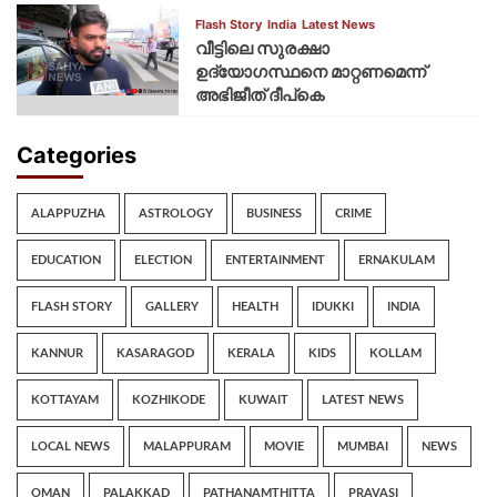
Flash Story
India
Latest News
വീട്ടിലെ സുരക്ഷാ
ഉദ്യോഗസ്ഥനെ മാറ്റണമെന്ന്
അഭിജീത് ദീപ്‌കെ
Categories
ALAPPUZHA
ASTROLOGY
BUSINESS
CRIME
EDUCATION
ELECTION
ENTERTAINMENT
ERNAKULAM
FLASH STORY
GALLERY
HEALTH
IDUKKI
INDIA
KANNUR
KASARAGOD
KERALA
KIDS
KOLLAM
KOTTAYAM
KOZHIKODE
KUWAIT
LATEST NEWS
LOCAL NEWS
MALAPPURAM
MOVIE
MUMBAI
NEWS
OMAN
PALAKKAD
PATHANAMTHITTA
PRAVASI