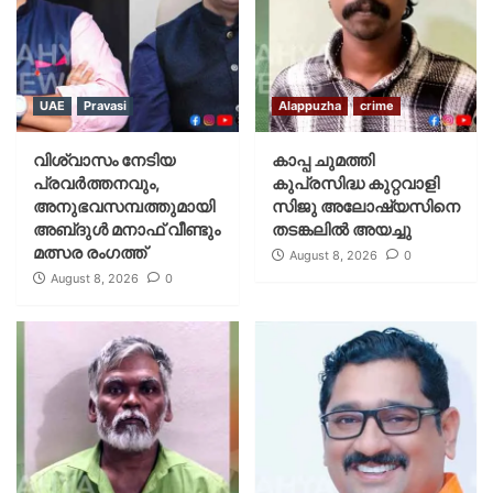
UAE
Pravasi
Alappuzha
crime
വിശ്വാസം നേടിയ
കാപ്പ ചുമത്തി
പ്രവർത്തനവും,
കുപ്രസിദ്ധ കുറ്റവാളി
അനുഭവസമ്പത്തുമായി
സിജു അലോഷ്യസിനെ
അബ്‌ദുൾ മനാഫ് വീണ്ടും
തടങ്കലിൽ അയച്ചു
മത്സര രംഗത്ത്
August 8, 2026
0
August 8, 2026
0