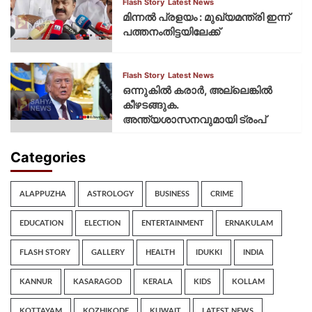
Flash Story
Latest News
മിന്നല്‍ പ്രളയം : മുഖ്യമന്ത്രി ഇന്ന്
പത്തനംതിട്ടയിലേക്ക്
Flash Story
Latest News
ഒന്നുകില്‍ കരാര്‍, അല്ലെങ്കില്‍
കീഴടങ്ങുക.
അന്ത്യശാസനവുമായി ട്രംപ്
Categories
ALAPPUZHA
ASTROLOGY
BUSINESS
CRIME
EDUCATION
ELECTION
ENTERTAINMENT
ERNAKULAM
FLASH STORY
GALLERY
HEALTH
IDUKKI
INDIA
KANNUR
KASARAGOD
KERALA
KIDS
KOLLAM
KOTTAYAM
KOZHIKODE
KUWAIT
LATEST NEWS