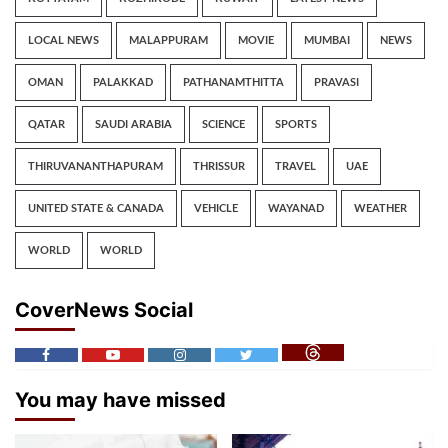
LOCAL NEWS
MALAPPURAM
MOVIE
MUMBAI
NEWS
OMAN
PALAKKAD
PATHANAMTHITTA
PRAVASI
QATAR
SAUDI ARABIA
SCIENCE
SPORTS
THIRUVANANTHAPURAM
THRISSUR
TRAVEL
UAE
UNITED STATE & CANADA
VEHICLE
WAYANAD
WEATHER
WORLD
WORLD
CoverNews Social
You may have missed