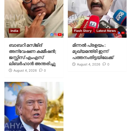
India
Flash Story
Latest News
ബാബറി മസ്ജിദ്
മിന്നല്‍ പ്രളയം :
അന്വേഷണ കമ്മീഷന്‍;
മുഖ്യമന്ത്രി ഇന്ന്
ജസ്റ്റിസ് എംഎസ്
പത്തനംതിട്ടയിലേക്ക്
ലിബര്‍ഹാന്‍ അന്തരിച്ചു
August 4, 2026
0
August 4, 2026
0