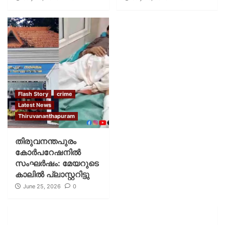
Flash Story
crime
Latest News
Thiruvananthapuram
തിരുവനന്തപുരം
കോര്‍പറേഷനില്‍
സംഘര്‍ഷം: മേയറുടെ
കാലില്‍ പ്ലാസ്റ്ററിട്ടു
June 25, 2026
0