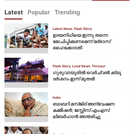
Latest
Popular
Trending
Latest News
Flash Story
ഉദയനിധിയെ ഇന്നു തന്നെ
മോചിപ്പിക്കണമെന്ന് മദ്രാസ്
ഹൈക്കോടതി
Flash Story
Local News
Thrissur
ഗുരുവായൂരില്‍ വെര്‍ച്വല്‍ ക്യൂ
ദര്‍ശനം ഇന്ന് മുതല്‍
India
ബാബറി മസ്ജിദ് അന്വേഷണ
കമ്മീഷന്‍; ജസ്റ്റിസ് എംഎസ്
ലിബര്‍ഹാന്‍ അന്തരിച്ചു