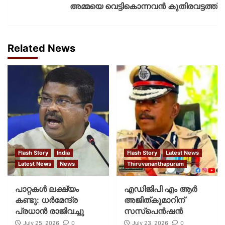
അമ്മയെ വെട്ടികൊന്നവൻ കുതിരവട്ടത്ത്
Related News
Flash Story
India
Flash Story
Latest News
Latest News
News
Thiruvananthapuram
പാറ്റകള്‍ ലക്ഷ്യം
എഡിജിപി എം ആർ
കണ്ടു: ധര്‍മേന്ദ്ര
അജിത്കുമാറിന്
പ്രധാന്‍ രാജിവച്ചു
സസ്പെൻഷൻ
July 25, 2026
0
July 23, 2026
0