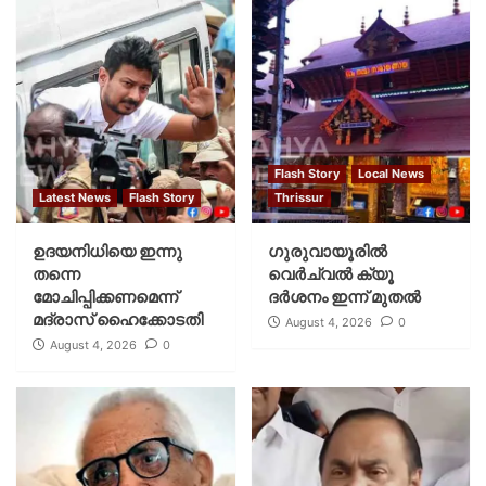
Flash Story
Local News
Latest News
Flash Story
Thrissur
ഉദയനിധിയെ ഇന്നു
ഗുരുവായൂരില്‍
തന്നെ
വെര്‍ച്വല്‍ ക്യൂ
മോചിപ്പിക്കണമെന്ന്
ദര്‍ശനം ഇന്ന് മുതല്‍
മദ്രാസ് ഹൈക്കോടതി
August 4, 2026
0
August 4, 2026
0