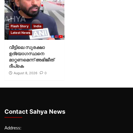
Flash Story
India
Latest News
വീട്ടിലെ സുരക്ഷാ
ഉദ്യോഗസ്ഥനെ
മാറ്റണമെന്ന് അഭിജീത്
ദീപ്‌കെ
August 8, 2026
0
Contact Sahya News
Address: