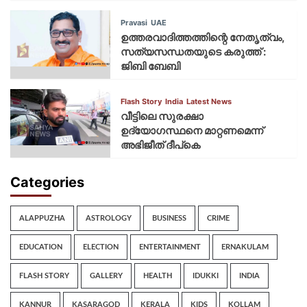
Pravasi
UAE
ഉത്തരവാദിത്തത്തിന്റെ നേതൃത്വം,
സത്യസന്ധതയുടെ കരുത്ത് :
ജിബി ബേബി
Flash Story
India
Latest News
വീട്ടിലെ സുരക്ഷാ
ഉദ്യോഗസ്ഥനെ മാറ്റണമെന്ന്
അഭിജീത് ദീപ്‌കെ
Categories
ALAPPUZHA
ASTROLOGY
BUSINESS
CRIME
EDUCATION
ELECTION
ENTERTAINMENT
ERNAKULAM
FLASH STORY
GALLERY
HEALTH
IDUKKI
INDIA
KANNUR
KASARAGOD
KERALA
KIDS
KOLLAM