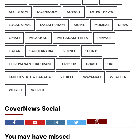
KOTTAYAM
KOZHIKODE
KUWAIT
LATEST NEWS
LOCAL NEWS
MALAPPURAM
MOVIE
MUMBAI
NEWS
OMAN
PALAKKAD
PATHANAMTHITTA
PRAVASI
QATAR
SAUDI ARABIA
SCIENCE
SPORTS
THIRUVANANTHAPURAM
THRISSUR
TRAVEL
UAE
UNITED STATE & CANADA
VEHICLE
WAYANAD
WEATHER
WORLD
WORLD
CoverNews Social
You may have missed