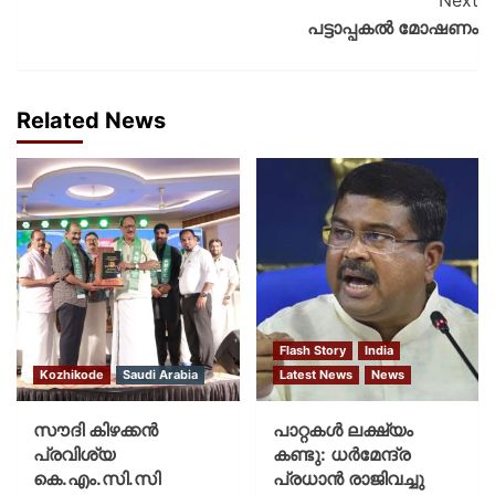
പട്ടാപ്പകൽ മോഷണം
Related News
Flash Story
India
Kozhikode
Saudi Arabia
Latest News
News
സൗദി കിഴക്കന്‍
പാറ്റകള്‍ ലക്ഷ്യം
പ്രവിശ്യ
കണ്ടു: ധര്‍മേന്ദ്ര
കെ.എം.സി.സി
പ്രധാന്‍ രാജിവച്ചു