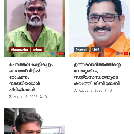
Alappuzha
crime
Pravasi
UAE
ചേർത്തല കാളികുളം
ഉത്തരവാദിത്തത്തിന്റെ
ഭാഗത്ത് വീട്ടിൽ
നേതൃത്വം,
മോഷണം
സത്യസന്ധതയുടെ
നടത്തിയയാൾ
കരുത്ത് : ജിബി ബേബി
പിടിയിലായി
August 8, 2026
0
August 8, 2026
0