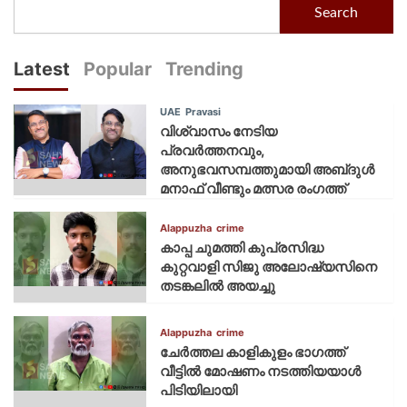
Search
Latest
Popular
Trending
UAE
Pravasi
വിശ്വാസം നേടിയ
പ്രവർത്തനവും,
അനുഭവസമ്പത്തുമായി അബ്‌ദുൾ
മനാഫ് വീണ്ടും മത്സര രംഗത്ത്
Alappuzha
crime
കാപ്പ ചുമത്തി കുപ്രസിദ്ധ
കുറ്റവാളി സിജു അലോഷ്യസിനെ
തടങ്കലിൽ അയച്ചു
Alappuzha
crime
ചേർത്തല കാളികുളം ഭാഗത്ത്
വീട്ടിൽ മോഷണം നടത്തിയയാൾ
പിടിയിലായി