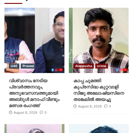
UAE
Pravasi
Alappuzha
crime
വിശ്വാസം നേടിയ
കാപ്പ ചുമത്തി
പ്രവർത്തനവും,
കുപ്രസിദ്ധ കുറ്റവാളി
അനുഭവസമ്പത്തുമായി
സിജു അലോഷ്യസിനെ
അബ്‌ദുൾ മനാഫ് വീണ്ടും
തടങ്കലിൽ അയച്ചു
മത്സര രംഗത്ത്
August 8, 2026
0
August 8, 2026
0