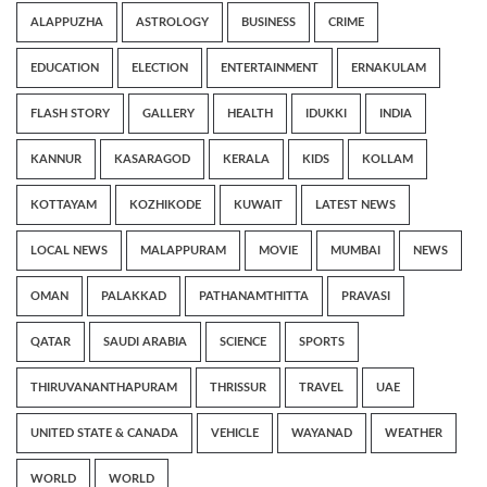
ALAPPUZHA
ASTROLOGY
BUSINESS
CRIME
EDUCATION
ELECTION
ENTERTAINMENT
ERNAKULAM
FLASH STORY
GALLERY
HEALTH
IDUKKI
INDIA
KANNUR
KASARAGOD
KERALA
KIDS
KOLLAM
KOTTAYAM
KOZHIKODE
KUWAIT
LATEST NEWS
LOCAL NEWS
MALAPPURAM
MOVIE
MUMBAI
NEWS
OMAN
PALAKKAD
PATHANAMTHITTA
PRAVASI
QATAR
SAUDI ARABIA
SCIENCE
SPORTS
THIRUVANANTHAPURAM
THRISSUR
TRAVEL
UAE
UNITED STATE & CANADA
VEHICLE
WAYANAD
WEATHER
WORLD
WORLD