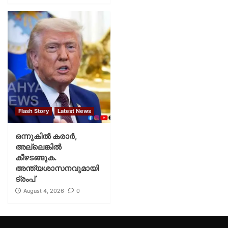
Flash Story
Latest News
ഒന്നുകില്‍ കരാര്‍,
അല്ലെങ്കില്‍
കീഴടങ്ങുക.
അന്ത്യശാസനവുമായി
ട്രംപ്
August 4, 2026
0