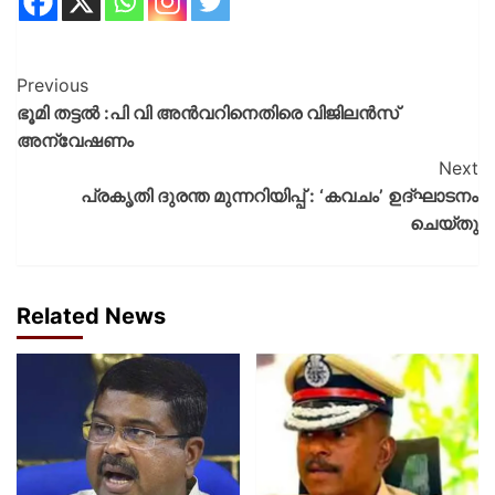
Previous
ഭൂമി തട്ടൽ :പി വി അന്‍വറിനെതിരെ വിജിലന്‍സ്
അന്വേഷണം
Next
പ്രകൃതി ദുരന്ത മുന്നറിയിപ്പ് : ‘കവചം’ ഉദ്ഘാടനം
ചെയ്തു
Related News