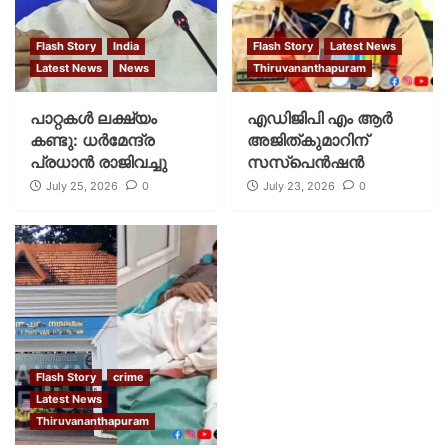
Flash Story
India
Flash Story
Latest News
Latest News
News
Thiruvananthapuram
പാറ്റകള്‍ ലക്ഷ്യം
എഡിജിപി എം ആർ
കണ്ടു: ധര്‍മേന്ദ്ര
അജിത്കുമാറിന്
പ്രധാന്‍ രാജിവച്ചു
സസ്പെൻഷൻ
July 25, 2026
0
July 23, 2026
0
Flash Story
crime
Latest News
Thiruvananthapuram