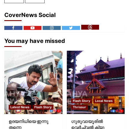
CoverNews Social
You may have missed
Flash Story
Local News
Latest News
Flash Story
Thrissur
ഉദയനിധിയെ ഇന്നു
ഗുരുവായൂരില്‍
തന്നെ
വെര്‍ച്വല്‍ ക്യൂ