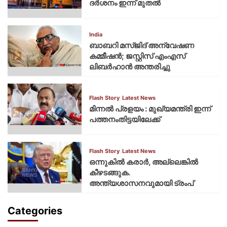
ദര്‍ശനം ഇന്ന് മുതല്‍
India
ബാബറി മസ്ജിദ് അന്വേഷണ
കമ്മീഷന്‍; ജസ്റ്റിസ് എംഎസ്
ലിബര്‍ഹാന്‍ അന്തരിച്ചു
Flash Story
Latest News
മിന്നല്‍ പ്രളയം : മുഖ്യമന്ത്രി ഇന്ന്
പത്തനംതിട്ടയിലേക്ക്
Flash Story
Latest News
ഒന്നുകില്‍ കരാര്‍, അല്ലെങ്കില്‍
കീഴടങ്ങുക.
അന്ത്യശാസനവുമായി ട്രംപ്
Categories