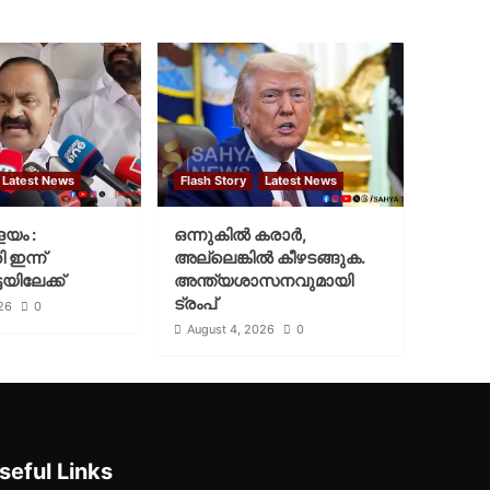
Latest News
Flash Story
Latest News
ളയം :
ഒന്നുകില്‍ കരാര്‍,
ി ഇന്ന്
അല്ലെങ്കില്‍ കീഴടങ്ങുക.
യിലേക്ക്
അന്ത്യശാസനവുമായി
ട്രംപ്
26
0
August 4, 2026
0
seful Links