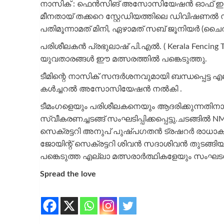
നാസിക് : ഫെൻസിങ് അസോസിയേഷൻ ഓഫ് ഇന്ത്
മീനതായ് തക്കറെ സ്റ്റേഡിയത്തിലെ ഡിവിഷണൽ സ
പതിമൂന്നാമത് മിനി, ഏഴാമത് സബ് ജൂനിയർ (ചൈ
പരിശീലകൻ പ്രഭുലാഷ് പി.എൽ. ( Kerala Fencing T
യുവതാരങ്ങൾ ഈ മത്സരത്തിൽ പങ്കെടുത്തു.
ടീമിന്റെ നാസിക് സന്ദർശനവുമായി ബന്ധപ്പെട
കൾച്ചറൽ അസോസിയേഷൻ നൽകി .
ടീമംഗളെയും പരിശീലകനെയും ആദരിക്കുന്നതിന
സ്വീകരണച്ചടങ്ങ് സംഘടിപ്പിക്കപ്പെട്ടു.ചടങ്ങി
സെക്രട്ടറി അനുപ് പുഷ്പഗതൻ ട്രഷറർ രാധാകൃ
ജോയിന്റ് സെക്രട്ടറി ശിവൻ സദാശിവൻ തുടങ്ങിയ
പങ്കെടുത്ത എല്ലാ മത്സരാർത്ഥികളേയും സംഘ
Spread the love