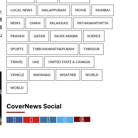
LOCAL NEWS
MALAPPURAM
MOVIE
MUMBAI
t
ൾ
NEWS
OMAN
PALAKKAD
PATHANAMTHITTA
ൽ
ഡ
PRAVASI
QATAR
SAUDI ARABIA
SCIENCE
SPORTS
THIRUVANANTHAPURAM
THRISSUR
TRAVEL
UAE
UNITED STATE & CANADA
VEHICLE
WAYANAD
WEATHER
WORLD
WORLD
CoverNews Social