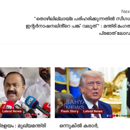
Nex
“തൊഴിലില്ലായ്‌മ പരിഹരിക്കുന്നതിൽ സീഗ
ഇന്റർനാഷനലിൻ്റെ പങ്ക് വലുത് ” : മന്ത്രി മംഗ
പ്രഭാത് ലോ
Latest News
Flash Story
Latest News
പ്രളയം : മുഖ്യമന്ത്രി
ഒന്നുകില്‍ കരാര്‍,