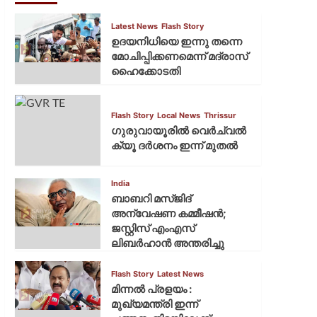
Latest News
Flash Story
ഉദയനിധിയെ ഇന്നു തന്നെ
മോചിപ്പിക്കണമെന്ന് മദ്രാസ്
ഹൈക്കോടതി
Flash Story
Local News
Thrissur
ഗുരുവായൂരില്‍ വെര്‍ച്വല്‍
ക്യൂ ദര്‍ശനം ഇന്ന് മുതല്‍
India
ബാബറി മസ്ജിദ്
അന്വേഷണ കമ്മീഷന്‍;
ജസ്റ്റിസ് എംഎസ്
ലിബര്‍ഹാന്‍ അന്തരിച്ചു
Flash Story
Latest News
മിന്നല്‍ പ്രളയം :
മുഖ്യമന്ത്രി ഇന്ന്