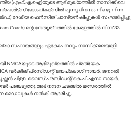
യ (എഫ്‌.എ.ഐ)യുടെ ആഭിമുഖ്യത്തിൽ നാസിക്കിലെ
്പോർട്സ് കോംപ്ലക്സിൽ മൂന്നു ദിവസം നീണ്ടു നിന്ന
ൽഡ്) ദേശീയ ഫെൻസിങ് ചാമ്പ്യൻഷിപ്പുകൾ സംഘടിപ്പിച്ചു
eam Coach) ന്റെ നേതൃത്വത്തിൽ കേരളത്തിൽ നിന്ന് 33
്ട എല്ലാ സഹായങ്ങളും ഏകോപനവും നാസിക് മലയാളി
ായി NMCAയുടെ ആഭിമുഖ്യത്തിൽ പ്രത്യേക
ൽ NMCA വർക്കിങ് പ്രസിഡന്റ് ജയപ്രകാശ് നായർ, ജനറൽ
ഷ്ണൻ പിള്ള, വൈസ് പ്രസിഡന്റ് കെ.പി.എസ്. നായർ,
വർ പങ്കെടുത്തു.അഭിനന്ദന ചടങ്ങിൽ മത്സരത്തിൽ
ടന മെഡലുകൾ നൽകി ആദരിച്ചു.