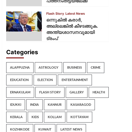
പത്തനംതിട്ടയിലേക്ക്
Flash Story
Latest News
ഒന്നുകില്‍ കരാര്‍,
അല്ലെങ്കില്‍ കീഴടങ്ങുക.
അന്ത്യശാസനവുമായി
ട്രംപ്
Categories
ALAPPUZHA
ASTROLOGY
BUSINESS
CRIME
EDUCATION
ELECTION
ENTERTAINMENT
ERNAKULAM
FLASH STORY
GALLERY
HEALTH
IDUKKI
INDIA
KANNUR
KASARAGOD
KERALA
KIDS
KOLLAM
KOTTAYAM
KOZHIKODE
KUWAIT
LATEST NEWS