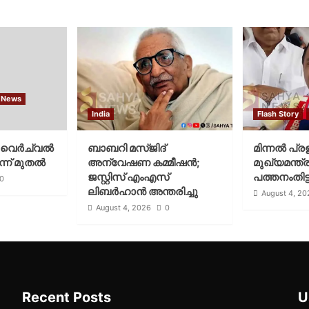
 News
India
Flash Story
വെര്‍ച്വല്‍
ബാബറി മസ്ജിദ്
മിന്നല്‍ പ്ര
്ന് മുതല്‍
അന്വേഷണ കമ്മീഷന്‍;
മുഖ്യമന്ത്ര
ജസ്റ്റിസ് എംഎസ്
പത്തനംതിട്ട
0
ലിബര്‍ഹാന്‍ അന്തരിച്ചു
August 4, 20
August 4, 2026
0
Recent Posts
U