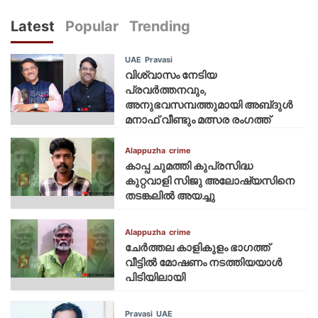
Latest
Popular
Trending
UAE
Pravasi
വിശ്വാസം നേടിയ
പ്രവർത്തനവും,
അനുഭവസമ്പത്തുമായി അബ്‌ദുൾ
മനാഫ് വീണ്ടും മത്സര രംഗത്ത്
Alappuzha
crime
കാപ്പ ചുമത്തി കുപ്രസിദ്ധ
കുറ്റവാളി സിജു അലോഷ്യസിനെ
തടങ്കലിൽ അയച്ചു
Alappuzha
crime
ചേർത്തല കാളികുളം ഭാഗത്ത്
വീട്ടിൽ മോഷണം നടത്തിയയാൾ
പിടിയിലായി
Pravasi
UAE