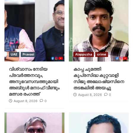
UAE
Pravasi
Alappuzha
crime
വിശ്വാസം നേടിയ
കാപ്പ ചുമത്തി
പ്രവർത്തനവും,
കുപ്രസിദ്ധ കുറ്റവാളി
അനുഭവസമ്പത്തുമായി
സിജു അലോഷ്യസിനെ
അബ്‌ദുൾ മനാഫ് വീണ്ടും
തടങ്കലിൽ അയച്ചു
മത്സര രംഗത്ത്
August 8, 2026
0
August 8, 2026
0