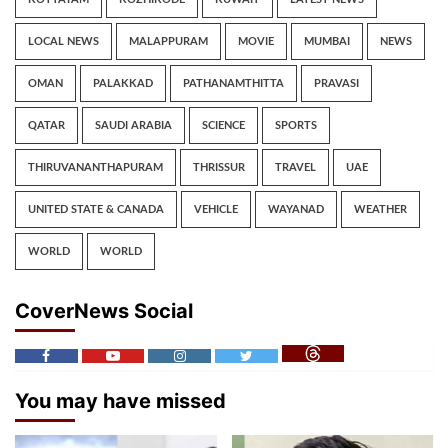
LOCAL NEWS
MALAPPURAM
MOVIE
MUMBAI
NEWS
OMAN
PALAKKAD
PATHANAMTHITTA
PRAVASI
QATAR
SAUDI ARABIA
SCIENCE
SPORTS
THIRUVANANTHAPURAM
THRISSUR
TRAVEL
UAE
UNITED STATE & CANADA
VEHICLE
WAYANAD
WEATHER
WORLD
WORLD
CoverNews Social
You may have missed