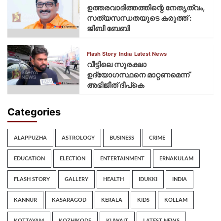
ഉത്തരവാദിത്തത്തിന്റെ നേതൃത്വം,
സത്യസന്ധതയുടെ കരുത്ത് :
ജിബി ബേബി
Flash Story
India
Latest News
വീട്ടിലെ സുരക്ഷാ
ഉദ്യോഗസ്ഥനെ മാറ്റണമെന്ന്
അഭിജീത് ദീപ്‌കെ
Categories
ALAPPUZHA
ASTROLOGY
BUSINESS
CRIME
EDUCATION
ELECTION
ENTERTAINMENT
ERNAKULAM
FLASH STORY
GALLERY
HEALTH
IDUKKI
INDIA
KANNUR
KASARAGOD
KERALA
KIDS
KOLLAM
KOTTAYAM
KOZHIKODE
KUWAIT
LATEST NEWS