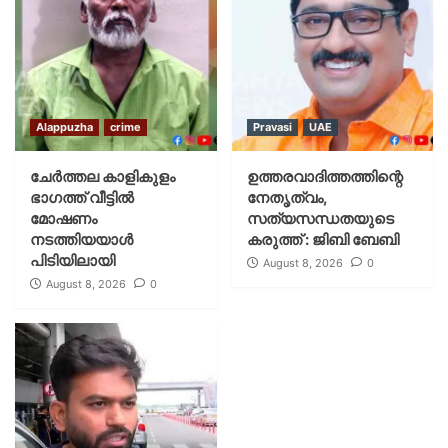
Alappuzha
crime
Pravasi
UAE
ചേർത്തല കാളികുളം
ഉത്തരവാദിത്തത്തിന്റെ
ഭാഗത്ത് വീട്ടിൽ
നേതൃത്വം,
മോഷണം
സത്യസന്ധതയുടെ
നടത്തിയയാൾ
കരുത്ത് : ജിബി ബേബി
പിടിയിലായി
August 8, 2026
0
August 8, 2026
0