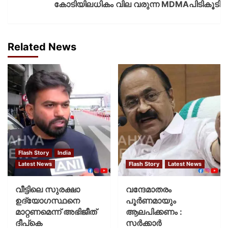
കോടിയിലധികം വില വരുന്ന MDMAപിടികൂടി
Related News
Flash Story
India
Latest News
Flash Story
Latest News
വീട്ടിലെ സുരക്ഷാ
വന്ദേമാതരം
ഉദ്യോഗസ്ഥനെ
പൂര്‍ണമായും
മാറ്റണമെന്ന് അഭിജീത്
ആലപിക്കണം :
ദീപ്‌കെ
സര്‍ക്കാര്‍