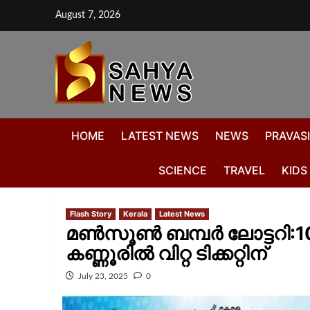
August 7, 2026
HOME
LATEST NEWS
NEWS
PRAVASI
SCIENCE
TRAVEL
KIDS
Flash Story
Kerala
Latest News
മൺസൂൺ ബമ്പർ ലോട്ടറി:10
കണ്ണൂരിൽ വിറ്റ ടിക്കറ്റിന്
July 23, 2025
0