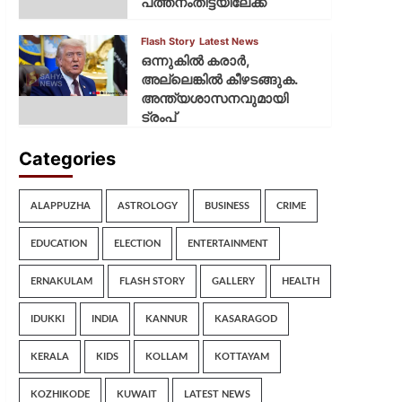
പത്തനംതിട്ടയിലേക്ക്
Flash Story
Latest News
ഒന്നുകില്‍ കരാര്‍,
അല്ലെങ്കില്‍ കീഴടങ്ങുക.
അന്ത്യശാസനവുമായി
ട്രംപ്
Categories
ALAPPUZHA
ASTROLOGY
BUSINESS
CRIME
EDUCATION
ELECTION
ENTERTAINMENT
ERNAKULAM
FLASH STORY
GALLERY
HEALTH
IDUKKI
INDIA
KANNUR
KASARAGOD
KERALA
KIDS
KOLLAM
KOTTAYAM
KOZHIKODE
KUWAIT
LATEST NEWS