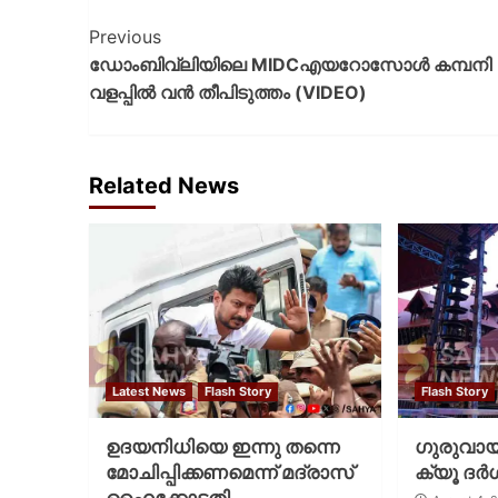
Previous
ഡോംബിവ്‌ലിയിലെ MIDCഎയറോസോൾ കമ്പനി
വളപ്പിൽ വൻ തീപിടുത്തം (VIDEO)
Related News
Latest News
Flash Story
Flash Story
ഉദയനിധിയെ ഇന്നു തന്നെ
ഗുരുവായൂ
മോചിപ്പിക്കണമെന്ന് മദ്രാസ്
ക്യൂ ദര്‍