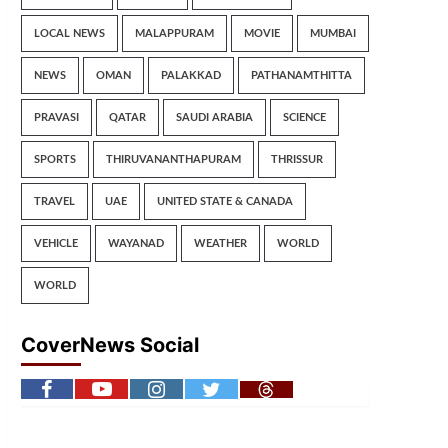
LOCAL NEWS
MALAPPURAM
MOVIE
MUMBAI
NEWS
OMAN
PALAKKAD
PATHANAMTHITTA
PRAVASI
QATAR
SAUDI ARABIA
SCIENCE
SPORTS
THIRUVANANTHAPURAM
THRISSUR
TRAVEL
UAE
UNITED STATE & CANADA
VEHICLE
WAYANAD
WEATHER
WORLD
WORLD
CoverNews Social