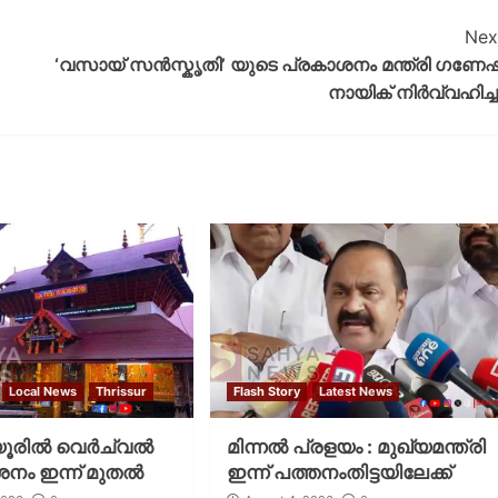
Nex
‘വസായ് സൻസ്കൃതി’ യുടെ പ്രകാശനം മന്ത്രി ഗണേഷ
നായിക് നിർവ്വഹിച്ച
Local News
Thrissur
Flash Story
Latest News
രില്‍ വെര്‍ച്വല്‍
മിന്നല്‍ പ്രളയം : മുഖ്യമന്ത്രി
ശനം ഇന്ന് മുതല്‍
ഇന്ന് പത്തനംതിട്ടയിലേക്ക്