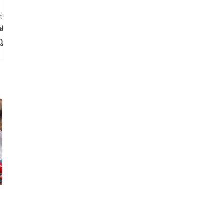
t
്
ു