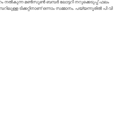
ാനം നൽകുന്ന മൺസൂൺ ബമ്പർ ലോട്ടറി നറുക്കെടുപ്പ് ഫലം
പറിലുള്ള ടിക്കറ്റിനാണ് ഒന്നാം സമ്മാനം. പയ്യന്നൂരിൽ പി വി