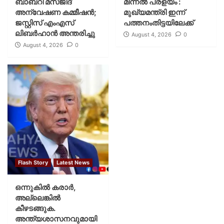
ബാബറി മസ്ജിദ്
മിന്നല്‍ പ്രളയം :
അന്വേഷണ കമ്മീഷന്‍;
മുഖ്യമന്ത്രി ഇന്ന്
ജസ്റ്റിസ് എംഎസ്
പത്തനംതിട്ടയിലേക്ക്
ലിബര്‍ഹാന്‍ അന്തരിച്ചു
August 4, 2026
0
August 4, 2026
0
Flash Story
Latest News
ഒന്നുകില്‍ കരാര്‍,
അല്ലെങ്കില്‍
കീഴടങ്ങുക.
അന്ത്യശാസനവുമായി