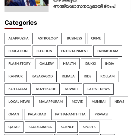
അന്ത്യശാസനവുമായി ട്രംപ്
Categories
ALAPPUZHA
ASTROLOGY
BUSINESS
CRIME
EDUCATION
ELECTION
ENTERTAINMENT
ERNAKULAM
FLASH STORY
GALLERY
HEALTH
IDUKKI
INDIA
KANNUR
KASARAGOD
KERALA
KIDS
KOLLAM
KOTTAYAM
KOZHIKODE
KUWAIT
LATEST NEWS
LOCAL NEWS
MALAPPURAM
MOVIE
MUMBAI
NEWS
OMAN
PALAKKAD
PATHANAMTHITTA
PRAVASI
QATAR
SAUDI ARABIA
SCIENCE
SPORTS