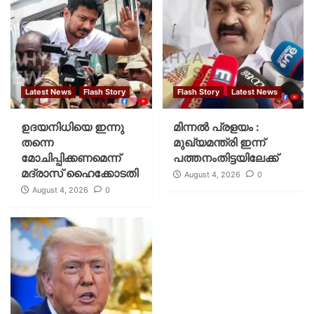
Latest News
Flash Story
Flash Story
Latest News
ഉദയനിധിയെ ഇന്നു
മിന്നല്‍ പ്രളയം :
തന്നെ
മുഖ്യമന്ത്രി ഇന്ന്
മോചിപ്പിക്കണമെന്ന്
പത്തനംതിട്ടയിലേക്ക്
മദ്രാസ് ഹൈക്കോടതി
August 4, 2026
0
August 4, 2026
0