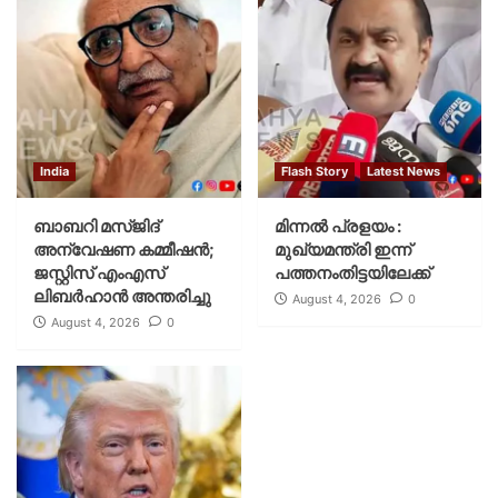
India
Flash Story
Latest News
ബാബറി മസ്ജിദ്
മിന്നല്‍ പ്രളയം :
അന്വേഷണ കമ്മീഷന്‍;
മുഖ്യമന്ത്രി ഇന്ന്
ജസ്റ്റിസ് എംഎസ്
പത്തനംതിട്ടയിലേക്ക്
ലിബര്‍ഹാന്‍ അന്തരിച്ചു
August 4, 2026
0
August 4, 2026
0