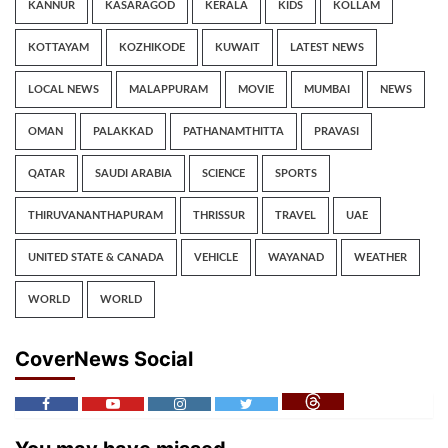
KANNUR
KASARAGOD
KERALA
KIDS
KOLLAM
KOTTAYAM
KOZHIKODE
KUWAIT
LATEST NEWS
LOCAL NEWS
MALAPPURAM
MOVIE
MUMBAI
NEWS
OMAN
PALAKKAD
PATHANAMTHITTA
PRAVASI
QATAR
SAUDI ARABIA
SCIENCE
SPORTS
THIRUVANANTHAPURAM
THRISSUR
TRAVEL
UAE
UNITED STATE & CANADA
VEHICLE
WAYANAD
WEATHER
WORLD
WORLD
CoverNews Social