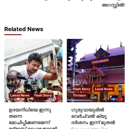
അറസ്റ്റിൽ!
Related News
Flash Story
Local News
Latest News
Flash Story
Thrissur
ഉദയനിധിയെ ഇന്നു
ഗുരുവായൂരില്‍
തന്നെ
വെര്‍ച്വല്‍ ക്യൂ
മോചിപ്പിക്കണമെന്ന്
ദര്‍ശനം ഇന്ന് മുതല്‍
മദ്രാസ് ഹൈക്കോടതി