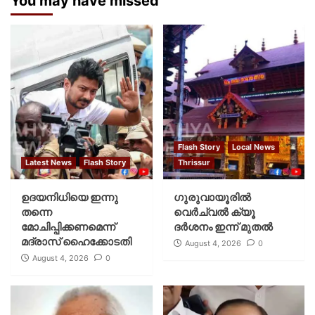
You may have missed
Flash Story
Local News
Latest News
Flash Story
Thrissur
ഉദയനിധിയെ ഇന്നു
ഗുരുവായൂരില്‍
തന്നെ
വെര്‍ച്വല്‍ ക്യൂ
മോചിപ്പിക്കണമെന്ന്
ദര്‍ശനം ഇന്ന് മുതല്‍
മദ്രാസ് ഹൈക്കോടതി
August 4, 2026
0
August 4, 2026
0