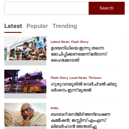
Search
Latest
Popular
Trending
Latest News
Flash Story
ഉദയനിധിയെ ഇന്നു തന്നെ
മോചിപ്പിക്കണമെന്ന് മദ്രാസ്
ഹൈക്കോടതി
Flash Story
Local News
Thrissur
ഗുരുവായൂരില്‍ വെര്‍ച്വല്‍ ക്യൂ
ദര്‍ശനം ഇന്ന് മുതല്‍
India
ബാബറി മസ്ജിദ് അന്വേഷണ
കമ്മീഷന്‍; ജസ്റ്റിസ് എംഎസ്
ലിബര്‍ഹാന്‍ അന്തരിച്ചു