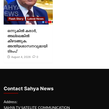
Flash Story
Latest News
ഒന്നുകില്‍ കരാര്‍,
അല്ലെങ്കില്‍
കീഴടങ്ങുക.
അന്ത്യശാസനവുമായി
ട്രംപ്
August 4, 2026
0
Contact Sahya News
Address:
SAHYA TV SATELITE COMMUNICATION