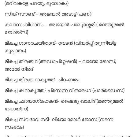
(മറിവകളേ പറയൂ, ഭൂലോകം)
സിങ്ക് സൗണ്ട് – അജയന്‍ അടാട്ട് (പണി)
കലാസംവിധാനം – അജയന്‍ ചാലുശ്ശേരി ( മഞ്ഞുമ്മല്‍
ബോയ്‌സ്)
മികച്ച ​ഗാനരചയിതാവ്- വേടൻ (വിയർപ്പ് തുന്നിയിട്ട
കുപ്പായം)
മികച്ച തിരക്കഥ (അഡാപ്റ്റേഷൻ) – ലാജോ ജോസ്,
അമൽ നീരദ്
മികച്ച തിരക്കഥാകൃത്ത്- ചിദംബരം
മികച്ച കഥാകൃത്ത്- പ്രസന്ന വിതാരംഗ (പാരഡൈസ്)
മികച്ച ഛായാ​ഗ്രഹകൻ- ഷൈജു ഖാലിദ് (മഞ്ഞുമ്മൽ
ബോയ്സ്)
മികച്ച സ്വഭാവ നടി- ലിജോ മോൾ ജോസ് (നടന്ന
സംഭവം)