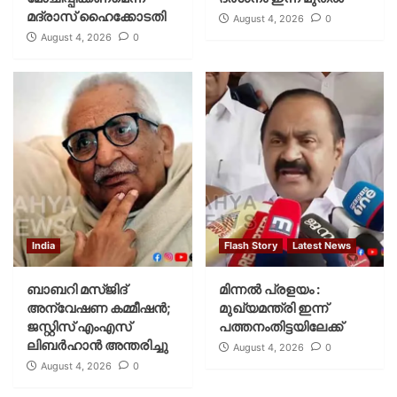
മദ്രാസ് ഹൈക്കോടതി
August 4, 2026
0
August 4, 2026
0
India
Flash Story
Latest News
ബാബറി മസ്ജിദ്
മിന്നല്‍ പ്രളയം :
അന്വേഷണ കമ്മീഷന്‍;
മുഖ്യമന്ത്രി ഇന്ന്
ജസ്റ്റിസ് എംഎസ്
പത്തനംതിട്ടയിലേക്ക്
ലിബര്‍ഹാന്‍ അന്തരിച്ചു
August 4, 2026
0
August 4, 2026
0