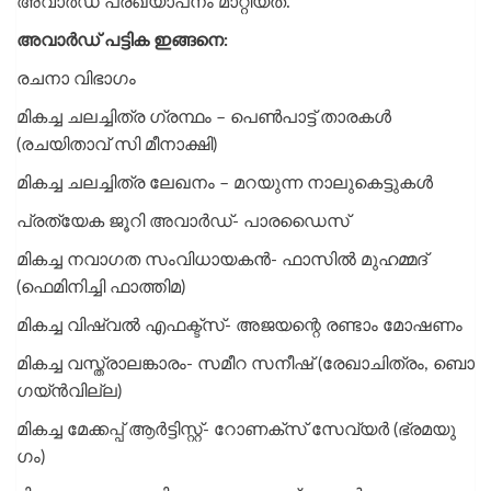
അവാർഡ് പ്രഖ്യാപനം മാറ്റിയത്.
അവാർഡ് പട്ടിക ഇങ്ങനെ:
രചനാ വിഭാ​ഗം
മികച്ച ചലച്ചിത്ര ​ഗ്രന്ഥം – പെൺപാട്ട് താരകൾ
(രചയിതാവ് സി മീനാക്ഷി)
മികച്ച ചലച്ചിത്ര ലേഖനം – മറയുന്ന നാലുകെട്ടുകള്‍
പ്രത്യേക ജൂറി അവാർഡ്- പാരഡൈസ്
മികച്ച നവാ​ഗത സംവിധായകൻ- ഫാസിൽ മുഹമ്മദ്
(ഫെമിനിച്ചി ഫാത്തിമ)
മികച്ച വിഷ്വൽ എഫക്ട്സ്- അജയന്റെ രണ്ടാം മോഷണം
മികച്ച വസ്ത്രാലങ്കാരം- സമീറ സനീഷ് (രേഖാചിത്രം, ബൊ​
ഗയ്ൻവില്ല)
മികച്ച മേക്കപ്പ് ആർട്ടിസ്റ്റ്- റോണക്സ് സേവ്യർ (ഭ്രമയു​
ഗം)