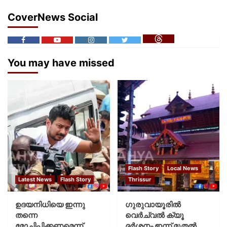
CoverNews Social
You may have missed
Flash Story
Local News
Latest News
Flash Story
Thrissur
ഉദയനിധിയെ ഇന്നു
ഗുരുവായൂരില്‍
തന്നെ
വെര്‍ച്വല്‍ ക്യൂ
മോചിപ്പിക്കണമെന്ന്
ദര്‍ശനം ഇന്ന് മുതല്‍