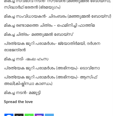
മികച്ച സ്വഭാവ നടൻ- സൗബിൻ (മഞ്ഞുമ്മൽ ബോയ്സ്),
സിദ്ധാർഥ് ഭരതൻ (ഭ്രമയു​ഗം)
മികച്ച സംവിധായകൻ- ചിദംബരം (മഞ്ഞുമ്മൽ ബോയ്സ്)
മികച്ച രണ്ടാമത്തെ ചിത്രം – ഫെമിനിച്ചി ഫാത്തിമ
മികച്ച ചിത്രം- മഞ്ഞുമ്മൽ ബോയ്സ്
പ്രത്യേക ജൂറി പരാമർശം- ജ്യോതിർമയി, ദർശന
രാജേന്ദ്രൻ
മികച്ച നടി- ഷംല ഹംസ
പ്രത്യേക ജൂറി പരാമർശം (അഭിനയം)- ടൊവിനോ
പ്രത്യേക ജൂറി പരാമർശം (അഭിനയം)- ആസിഫ്
അലി(കിഷ്കിന്ധാ കാണ്ഡം)
മികച്ച നടൻ- മമ്മൂട്ടി
Spread the love