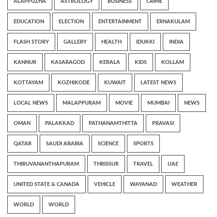
ALAPPUZHA
ASTROLOGY
BUSINESS
CRIME
EDUCATION
ELECTION
ENTERTAINMENT
ERNAKULAM
FLASH STORY
GALLERY
HEALTH
IDUKKI
INDIA
KANNUR
KASARAGOD
KERALA
KIDS
KOLLAM
KOTTAYAM
KOZHIKODE
KUWAIT
LATEST NEWS
LOCAL NEWS
MALAPPURAM
MOVIE
MUMBAI
NEWS
OMAN
PALAKKAD
PATHANAMTHITTA
PRAVASI
QATAR
SAUDI ARABIA
SCIENCE
SPORTS
THIRUVANANTHAPURAM
THRISSUR
TRAVEL
UAE
UNITED STATE & CANADA
VEHICLE
WAYANAD
WEATHER
WORLD
WORLD