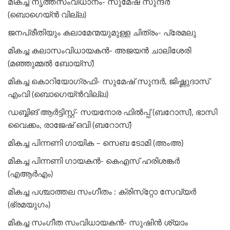
മികച്ച നൃത്തസംവിധാനം- സുമേഷ് സുന്ദർ
(ബൊഗെയ്ൻ വില്ല)
ജനപ്രീതിയും കലാമേന്മയുമുള്ള ചിത്രം- പ്രേമലു
മികച്ച കലാസംവിധായകൻ- അജയൻ ചാലിശേരി
(മഞ്ഞുമ്മൽ ബോയ്സ്)
മികച്ച കൊറിയോഗ്രഫി- സുമേഷ് സുന്ദര്‍, ജിഷ്ണുദാസ്
എംവി (ബൊഗെയ്ന്‍വില്ല)
ഡബ്ബിങ് ആര്‍ട്ടിസ്റ്റ്- സയനോര ഫില്‍പ്പ് (ബറോസ്), ഭാസി
വൈക്കം, രാജേഷ് ഒവി (ബറോസ്)
മികച്ച പിന്നണി ​ഗായിക – സെബ ടോമി (അംഅ)
മികച്ച പിന്നണി ​ഗായകൻ- കെഎസ് ഹരിശങ്കർ
(എആർഎം)
മികച്ച പശ്ചാത്തല സംഗീതം : ക്രിസ്‌റ്റോ സേവ്യര്‍
(ഭ്രമയുഗം)
മികച്ച സം​ഗീത സംവിധായകൻ- സുഷിൻ ശ്യാം