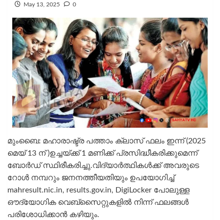
May 13, 2025
0
മുംബൈ: മഹാരാഷ്ട്ര പത്താം ക്ലാസ് ഫലം ഇന്ന് (2025
മെയ് 13 ന് )ഉച്ചയ്ക്ക് 1 മണിക്ക് പ്രസിദ്ധീകരിക്കുമെന്ന്
ബോർഡ് സ്ഥിരീകരിച്ചു.വിദ്യാർത്ഥികൾക്ക് അവരുടെ
റോൾ നമ്പറും ജനനത്തീയതിയും ഉപയോഗിച്ച്
mahresult.nic.in, results.gov.in, DigiLocker പോലുള്ള
ഔദ്യോഗിക വെബ്‌സൈറ്റുകളിൽ നിന്ന് ഫലങ്ങൾ
പരിശോധിക്കാൻ കഴിയും.