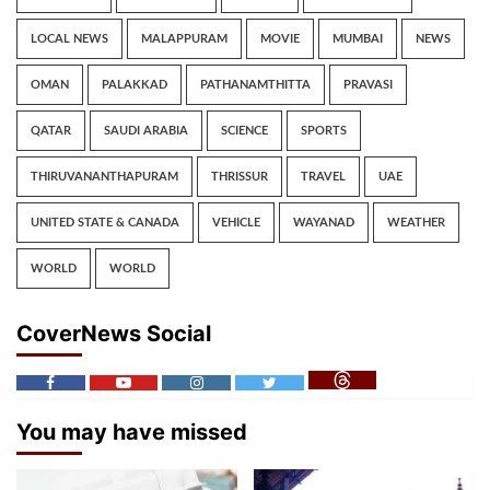
LOCAL NEWS
MALAPPURAM
MOVIE
MUMBAI
NEWS
OMAN
PALAKKAD
PATHANAMTHITTA
PRAVASI
QATAR
SAUDI ARABIA
SCIENCE
SPORTS
THIRUVANANTHAPURAM
THRISSUR
TRAVEL
UAE
UNITED STATE & CANADA
VEHICLE
WAYANAD
WEATHER
WORLD
WORLD
CoverNews Social
You may have missed