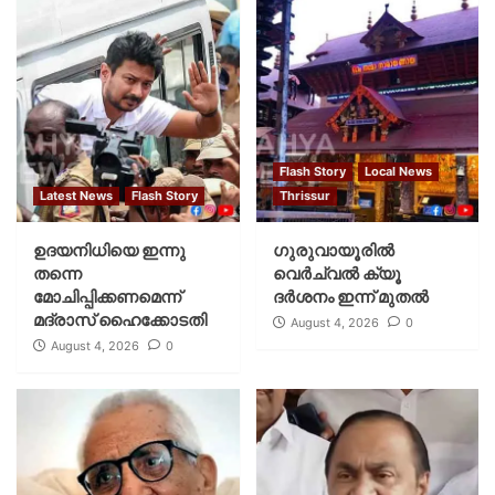
Flash Story
Local News
Latest News
Flash Story
Thrissur
ഉദയനിധിയെ ഇന്നു
ഗുരുവായൂരില്‍
തന്നെ
വെര്‍ച്വല്‍ ക്യൂ
മോചിപ്പിക്കണമെന്ന്
ദര്‍ശനം ഇന്ന് മുതല്‍
മദ്രാസ് ഹൈക്കോടതി
August 4, 2026
0
August 4, 2026
0