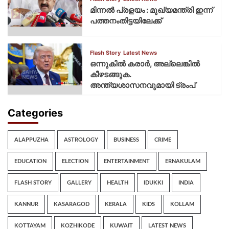
മിന്നല്‍ പ്രളയം : മുഖ്യമന്ത്രി ഇന്ന്
പത്തനംതിട്ടയിലേക്ക്
Flash Story
Latest News
ഒന്നുകില്‍ കരാര്‍, അല്ലെങ്കില്‍
കീഴടങ്ങുക.
അന്ത്യശാസനവുമായി ട്രംപ്
Categories
ALAPPUZHA
ASTROLOGY
BUSINESS
CRIME
EDUCATION
ELECTION
ENTERTAINMENT
ERNAKULAM
FLASH STORY
GALLERY
HEALTH
IDUKKI
INDIA
KANNUR
KASARAGOD
KERALA
KIDS
KOLLAM
KOTTAYAM
KOZHIKODE
KUWAIT
LATEST NEWS