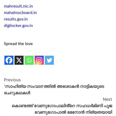
mahresult.nic.in
mahahsscboard.in
results.gov.in
digilocker.gov.in
Spread the love
Previous
‘സാഹിത്യ സംവാദ’ത്തിൽ അശോകൻ നാട്ടികയുടെ
ചെറുകഥകൾ
Next
കൊണ്ടത്ത് വേണുഗോപാലിൻ്റെ സഹധർമിണി പൂജ
വേണുഗോപാൽ മേനോൻ നിര്യതയായി