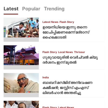
Latest
Popular
Trending
Latest News
Flash Story
ഉദയനിധിയെ ഇന്നു തന്നെ
മോചിപ്പിക്കണമെന്ന് മദ്രാസ്
ഹൈക്കോടതി
Flash Story
Local News
Thrissur
ഗുരുവായൂരില്‍ വെര്‍ച്വല്‍ ക്യൂ
ദര്‍ശനം ഇന്ന് മുതല്‍
India
ബാബറി മസ്ജിദ് അന്വേഷണ
കമ്മീഷന്‍; ജസ്റ്റിസ് എംഎസ്
ലിബര്‍ഹാന്‍ അന്തരിച്ചു
Flash Story
Latest News