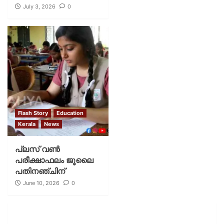
July 3, 2026
0
Flash Story
Education
Kerala
News
പ്ലസ് വണ്‍
പരീക്ഷാഫലം ജൂലൈ
പതിനഞ്ചിന്
June 10, 2026
0