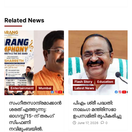
Related News
Flash Story
Education
Entertainment
Mumbai
Latest News
സംഗീതസാന്ദ്രമാക്കാൻ
പിഎം ശ്രീ പദ്ധതി:
ശരത് എത്തുന്നു:
നാലംഗ മന്ത്രിസഭാ
ഓഗസ്റ്റ് 15-ന് തരംഗ്
ഉപസമിതി രൂപീകരിച്ചു
സിംഫണി
June 17, 2026
0
നവിമുംബയിൽ.