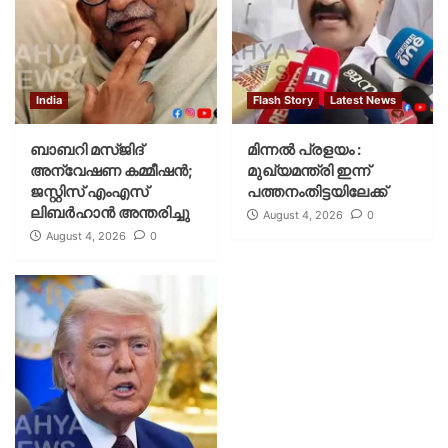
India
Flash Story
Latest News
ബാബറി മസ്ജിദ്
മിന്നല്‍ പ്രളയം :
അന്വേഷണ കമ്മീഷന്‍;
മുഖ്യമന്ത്രി ഇന്ന്
ജസ്റ്റിസ് എംഎസ്
പത്തനംതിട്ടയിലേക്ക്
ലിബര്‍ഹാന്‍ അന്തരിച്ചു
August 4, 2026
0
August 4, 2026
0