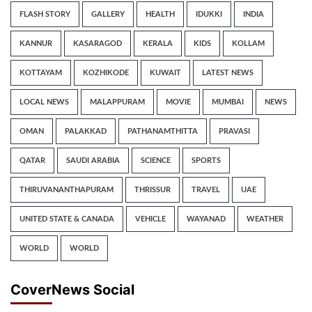
FLASH STORY
GALLERY
HEALTH
IDUKKI
INDIA
KANNUR
KASARAGOD
KERALA
KIDS
KOLLAM
KOTTAYAM
KOZHIKODE
KUWAIT
LATEST NEWS
LOCAL NEWS
MALAPPURAM
MOVIE
MUMBAI
NEWS
OMAN
PALAKKAD
PATHANAMTHITTA
PRAVASI
QATAR
SAUDI ARABIA
SCIENCE
SPORTS
THIRUVANANTHAPURAM
THRISSUR
TRAVEL
UAE
UNITED STATE & CANADA
VEHICLE
WAYANAD
WEATHER
WORLD
WORLD
CoverNews Social