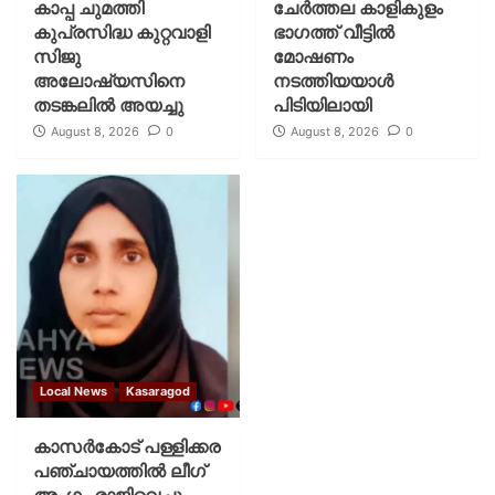
കാപ്പ ചുമത്തി
ചേർത്തല കാളികുളം
കുപ്രസിദ്ധ കുറ്റവാളി
ഭാഗത്ത് വീട്ടിൽ
സിജു
മോഷണം
അലോഷ്യസിനെ
നടത്തിയയാൾ
തടങ്കലിൽ അയച്ചു
പിടിയിലായി
August 8, 2026
0
August 8, 2026
0
Local News
Kasaragod
കാസര്‍കോട് പള്ളിക്കര
പഞ്ചായത്തില്‍ ലീഗ്
അംഗം രാജിവെച്ചു