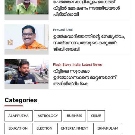
ചേർത്തല കാളികുളം ഭാഗത്ത്
വീട്ടിൽ മോഷണം നടത്തിയയാൾ
പിടിയിലായി
Pravasi
UAE
ഉത്തരവാദിത്തത്തിന്റെ നേതൃത്വം,
സത്യസന്ധതയുടെ കരുത്ത് :
ജിബി ബേബി
Flash Story
India
Latest News
വീട്ടിലെ സുരക്ഷാ
ഉദ്യോഗസ്ഥനെ മാറ്റണമെന്ന്
അഭിജീത് ദീപ്‌കെ
Categories
ALAPPUZHA
ASTROLOGY
BUSINESS
CRIME
EDUCATION
ELECTION
ENTERTAINMENT
ERNAKULAM