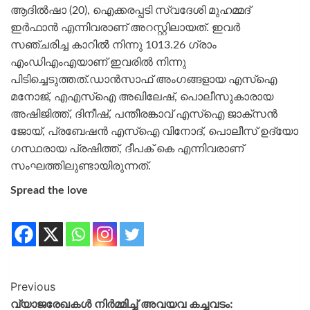
ആദിൽഷാ (20), ഐക്കരപ്പടി സ്വദേശി മുഹമ്മദ്
ഇർഫാൻ എന്നിവരാണ് അറസ്റ്റിലായത്. ഇവർ
സഞ്ചരിച്ച കാറിൽ നിന്നു 1013.26 ​ഗ്രാം
എംഡിഎംഎയാണ് ഇവരിൽ നിന്നു
പിടിച്ചെടുത്തത്.ഡാൻസാഫ് അം​ഗങ്ങളായ എസ്ഐ
മനോജ്, എഎസ്ഐ അഖിലേഷ്, പൊലീസുകാരായ
അഷിജിത്ത്, ദിനീഷ്, പന്തീരങ്കാവ് എസ്ഐ ജാക്സൻ
ജോയ്, പ്രബേഷൻ എസ്ഐ വിനോദ്, പൊലീസ് ഉദ്യോ​
ഗസ്ഥരായ പ്രഷിത്ത്, ദീപക് കെ എന്നിവരാണ്
സംഘത്തിലുണ്ടായിരുന്നത്.
Spread the love
Previous
വ്യാജരേഖകൾ നിർമ്മിച്ച് അവയവ കച്ചവടം: