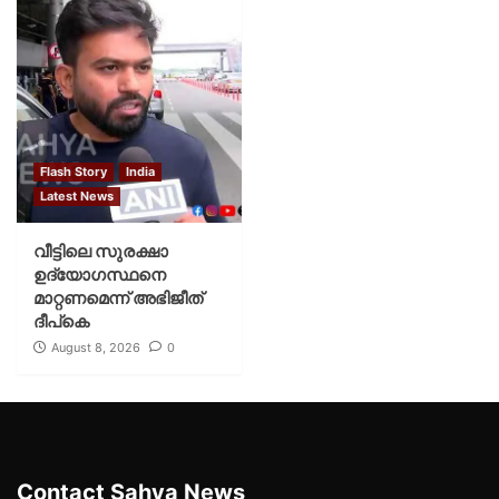
Flash Story
India
Latest News
വീട്ടിലെ സുരക്ഷാ
ഉദ്യോഗസ്ഥനെ
മാറ്റണമെന്ന് അഭിജീത്
ദീപ്‌കെ
August 8, 2026
0
Contact Sahya News