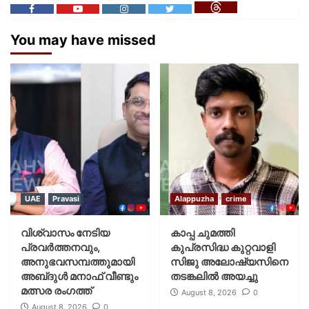
You may have missed
UAE
Pravasi
Alappuzha
crime
വിശ്വാസം നേടിയ
കാപ്പ ചുമത്തി
പ്രവർത്തനവും,
കുപ്രസിദ്ധ കുറ്റവാളി
അനുഭവസമ്പത്തുമായി
സിജു അലോഷ്യസിനെ
അബ്‌ദുൾ മനാഫ് വീണ്ടും
തടങ്കലിൽ അയച്ചു
മത്സര രംഗത്ത്
August 8, 2026
0
August 8, 2026
0