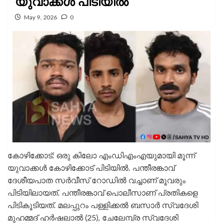
യുവാക്കൾ പിടിയിൽ
May 9, 2026
0
കോഴിക്കോട്: ഒരു കിലോ എംഡിഎംഎയുമായി മൂന്ന്
യുവാക്കൾ കോഴിക്കോട് പിടിയിൽ. പന്തീരങ്കാവ്
ദേശീയപാത സർവീസ് റോഡിൽ വച്ചാണ് മൂവരും
പിടിയിലായത്. പന്തീരങ്കാവ് പൊലീസാണ് പ്രതികളെ
പിടികൂടിയത്. മലപ്പുറം പള്ളിക്കൽ ബസാർ സ്വദേശി
മുഹമ്മദ് ഹർഷലാൽ (25), ചേലേമ്പ്ര സ്വദേശി