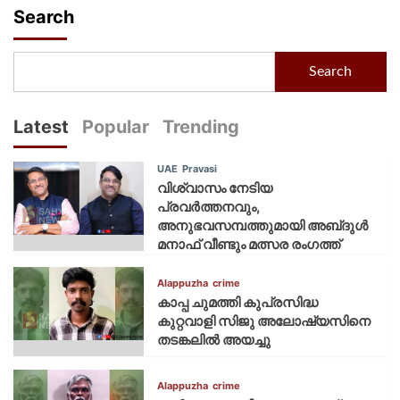
Search
Search
Latest
Popular
Trending
UAE
Pravasi
വിശ്വാസം നേടിയ
പ്രവർത്തനവും,
അനുഭവസമ്പത്തുമായി അബ്‌ദുൾ
മനാഫ് വീണ്ടും മത്സര രംഗത്ത്
Alappuzha
crime
കാപ്പ ചുമത്തി കുപ്രസിദ്ധ
കുറ്റവാളി സിജു അലോഷ്യസിനെ
തടങ്കലിൽ അയച്ചു
Alappuzha
crime