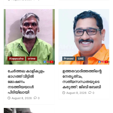
Alappuzha
crime
Pravasi
UAE
ചേർത്തല കാളികുളം
ഉത്തരവാദിത്തത്തിന്റെ
ഭാഗത്ത് വീട്ടിൽ
നേതൃത്വം,
മോഷണം
സത്യസന്ധതയുടെ
നടത്തിയയാൾ
കരുത്ത് : ജിബി ബേബി
പിടിയിലായി
August 8, 2026
0
August 8, 2026
0