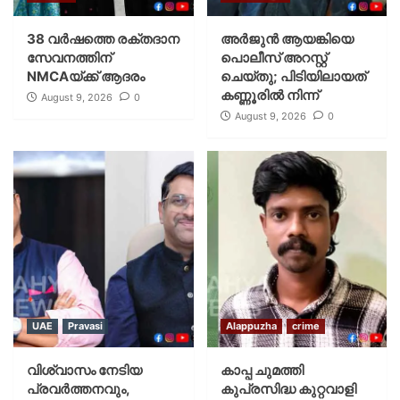
38 വർഷത്തെ രക്തദാന
അർജുൻ ആയങ്കിയെ
സേവനത്തിന്
പൊലീസ് അറസ്റ്റ്
NMCAയ്ക്ക് ആദരം
ചെയ്‌തു; പിടിയിലായത്
കണ്ണൂരിൽ നിന്ന്
August 9, 2026
0
August 9, 2026
0
UAE
Pravasi
Alappuzha
crime
വിശ്വാസം നേടിയ
കാപ്പ ചുമത്തി
പ്രവർത്തനവും,
കുപ്രസിദ്ധ കുറ്റവാളി