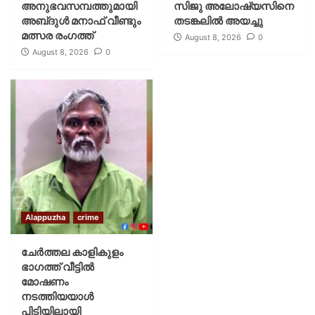
അനുഭവസമ്പത്തുമായി
സിജു അലോഷ്യസിനെ
അബ്‌ദുൾ മനാഫ് വീണ്ടും
തടങ്കലിൽ അയച്ചു
മത്സര രംഗത്ത്
August 8, 2026
0
August 8, 2026
0
Alappuzha
crime
ചേർത്തല കാളികുളം
ഭാഗത്ത് വീട്ടിൽ
മോഷണം
നടത്തിയയാൾ
പിടിയിലായി