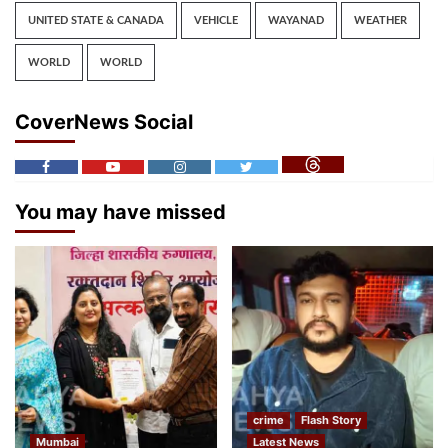
UNITED STATE & CANADA
VEHICLE
WAYANAD
WEATHER
WORLD
WORLD
CoverNews Social
You may have missed
crime
Flash Story
Mumbai
Latest News