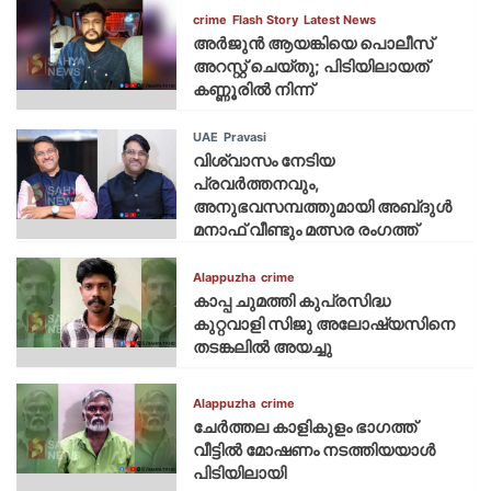
crime
Flash Story
Latest News
അർജുൻ ആയങ്കിയെ പൊലീസ്
അറസ്റ്റ് ചെയ്‌തു; പിടിയിലായത്
കണ്ണൂരിൽ നിന്ന്
UAE
Pravasi
വിശ്വാസം നേടിയ
പ്രവർത്തനവും,
അനുഭവസമ്പത്തുമായി അബ്‌ദുൾ
മനാഫ് വീണ്ടും മത്സര രംഗത്ത്
Alappuzha
crime
കാപ്പ ചുമത്തി കുപ്രസിദ്ധ
കുറ്റവാളി സിജു അലോഷ്യസിനെ
തടങ്കലിൽ അയച്ചു
Alappuzha
crime
ചേർത്തല കാളികുളം ഭാഗത്ത്
വീട്ടിൽ മോഷണം നടത്തിയയാൾ
പിടിയിലായി