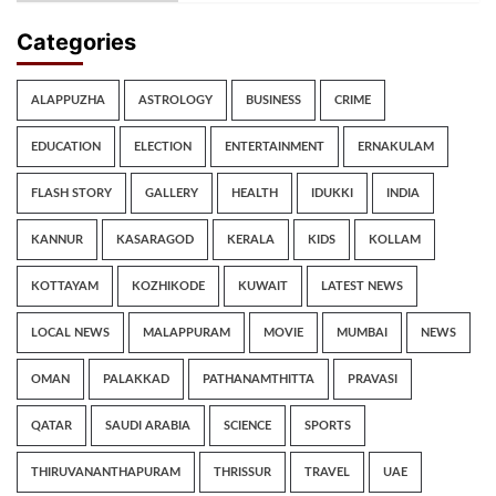
Categories
ALAPPUZHA
ASTROLOGY
BUSINESS
CRIME
EDUCATION
ELECTION
ENTERTAINMENT
ERNAKULAM
FLASH STORY
GALLERY
HEALTH
IDUKKI
INDIA
KANNUR
KASARAGOD
KERALA
KIDS
KOLLAM
KOTTAYAM
KOZHIKODE
KUWAIT
LATEST NEWS
LOCAL NEWS
MALAPPURAM
MOVIE
MUMBAI
NEWS
OMAN
PALAKKAD
PATHANAMTHITTA
PRAVASI
QATAR
SAUDI ARABIA
SCIENCE
SPORTS
THIRUVANANTHAPURAM
THRISSUR
TRAVEL
UAE