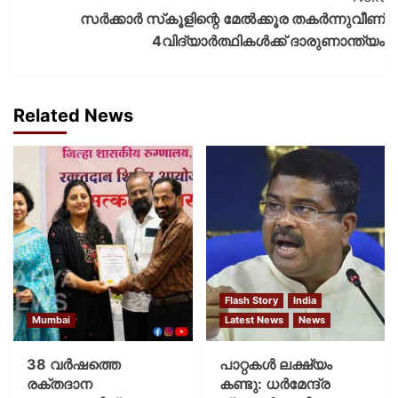
സർക്കാർ സ്‌കൂളിന്റെ മേല്‍ക്കൂര തകർന്നുവീണ്
4വിദ്യാർത്ഥികൾക്ക് ദാരുണാന്ത്യം
Related News
Flash Story
India
Mumbai
Latest News
News
38 വർഷത്തെ
പാറ്റകള്‍ ലക്ഷ്യം
രക്തദാന
കണ്ടു: ധര്‍മേന്ദ്ര