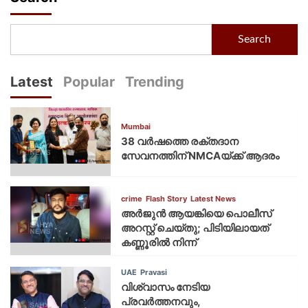
Search
Latest
Popular
Trending
Mumbai
38 വർഷത്തെ രക്തദാന
സേവനത്തിന് NMCAയ്ക്ക് ആദരം
crime
Flash Story
Latest News
അർജുൻ ആയങ്കിയെ പൊലീസ്
അറസ്റ്റ് ചെയ്‌തു; പിടിയിലായത്
കണ്ണൂരിൽ നിന്ന്
UAE
Pravasi
വിശ്വാസം നേടിയ
പ്രവർത്തനവും,