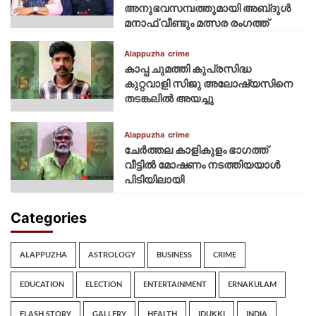
അനുഭവസമ്പത്തുമായി അബ്‌ദുൾ
മനാഫ് വീണ്ടും മത്സര രംഗത്ത്
Alappuzha
crime
കാപ്പ ചുമത്തി കുപ്രസിദ്ധ
കുറ്റവാളി സിജു അലോഷ്യസിനെ
തടങ്കലിൽ അയച്ചു
Alappuzha
crime
ചേർത്തല കാളികുളം ഭാഗത്ത്
വീട്ടിൽ മോഷണം നടത്തിയയാൾ
പിടിയിലായി
Categories
ALAPPUZHA
ASTROLOGY
BUSINESS
CRIME
EDUCATION
ELECTION
ENTERTAINMENT
ERNAKULAM
FLASH STORY
GALLERY
HEALTH
IDUKKI
INDIA