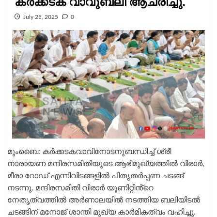
കർക്കടക വാവുബലി ആചരിച്ചു.
July 25, 2025
0
മുംബൈ: കർക്കടകവാവിനോടനുബന്ധിച്ച് ശ്രീ
നാരായണ മന്ദിരസമിതിയുടെ ആഭിമുഖ്യത്തിൽ വിരാർ,
മീരാ റോഡ് എന്നിവിടങ്ങളിൽ പിതൃതർപ്പണ ചടങ്ങ്
നടന്നു. മന്ദിരസമിതി വിരാർ യൂണിറ്റിൻ്റെ
നേതൃത്വത്തിൽ അർണാലയിൽ നടത്തിയ ബലിയിടൽ
ചടങ്ങിന് മനോജ് ശാന്തി മുഖ്യ കാർമികത്വം വഹിച്ചു.