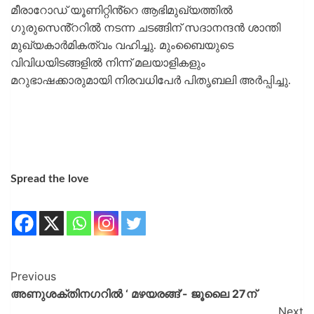
മീരാറോഡ് യൂണിറ്റിൻ്റെ ആഭിമുഖ്യത്തിൽ
ഗുരുസെൻ്ററിൽ നടന്ന ചടങ്ങിന് സദാനന്ദൻ ശാന്തി
മുഖ്യകാർമികത്വം വഹിച്ചു. മുംബൈയുടെ
വിവിധയിടങ്ങളിൽ നിന്ന് മലയാളികളും
മറുഭാഷക്കാരുമായി നിരവധിപേർ പിതൃബലി അർപ്പിച്ചു.
Spread the love
Previous
അണുശക്തിനഗറിൽ ‘ മഴയരങ്ങ്’- ജൂലൈ 27ന്
Next