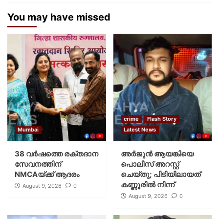
You may have missed
crime
Flash Story
Mumbai
Latest News
38 വർഷത്തെ രക്തദാന
അർജുൻ ആയങ്കിയെ
സേവനത്തിന്
പൊലീസ് അറസ്റ്റ്
NMCAയ്ക്ക് ആദരം
ചെയ്‌തു; പിടിയിലായത്
കണ്ണൂരിൽ നിന്ന്
August 9, 2026
0
August 9, 2026
0