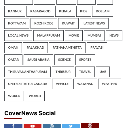
KANNUR
KASARAGOD
KERALA
KIDS
KOLLAM
KOTTAYAM
KOZHIKODE
KUWAIT
LATEST NEWS
LOCAL NEWS
MALAPPURAM
MOVIE
MUMBAI
NEWS
OMAN
PALAKKAD
PATHANAMTHITTA
PRAVASI
QATAR
SAUDI ARABIA
SCIENCE
SPORTS
THIRUVANANTHAPURAM
THRISSUR
TRAVEL
UAE
UNITED STATE & CANADA
VEHICLE
WAYANAD
WEATHER
WORLD
WORLD
CoverNews Social