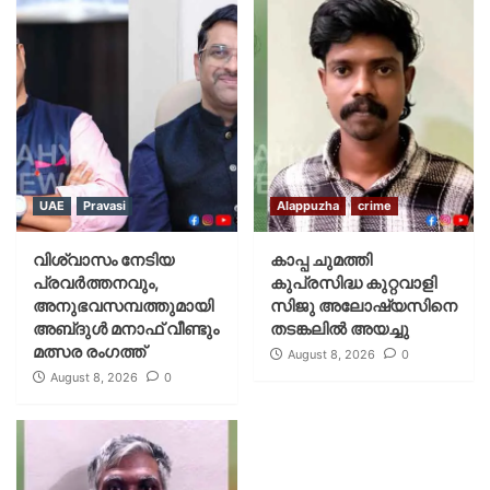
UAE
Pravasi
Alappuzha
crime
വിശ്വാസം നേടിയ
കാപ്പ ചുമത്തി
പ്രവർത്തനവും,
കുപ്രസിദ്ധ കുറ്റവാളി
അനുഭവസമ്പത്തുമായി
സിജു അലോഷ്യസിനെ
അബ്‌ദുൾ മനാഫ് വീണ്ടും
തടങ്കലിൽ അയച്ചു
മത്സര രംഗത്ത്
August 8, 2026
0
August 8, 2026
0