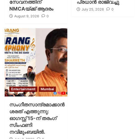
സേവനത്തിന്
പ്രധാന്‍ രാജിവച്ചു
NMCAയ്ക്ക് ആദരം
July 25, 2026
0
August 9, 2026
0
Entertainment
Mumbai
സംഗീതസാന്ദ്രമാക്കാൻ
ശരത് എത്തുന്നു:
ഓഗസ്റ്റ് 15-ന് തരംഗ്
സിംഫണി
നവിമുംബയിൽ.