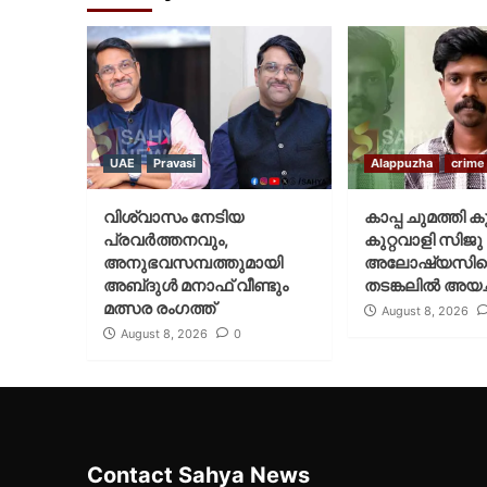
UAE
Pravasi
Alappuzha
crime
വിശ്വാസം നേടിയ
കാപ്പ ചുമത്തി ക
പ്രവർത്തനവും,
കുറ്റവാളി സിജു
അനുഭവസമ്പത്തുമായി
അലോഷ്യസി
അബ്‌ദുൾ മനാഫ് വീണ്ടും
തടങ്കലിൽ അയച്
മത്സര രംഗത്ത്
August 8, 2026
August 8, 2026
0
Contact Sahya News