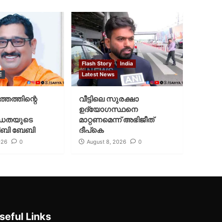
Flash Story
India
E
Latest News
്തത്തിന്റെ
വീട്ടിലെ സുരക്ഷാ
ഉദ്യോഗസ്ഥനെ
ധതയുടെ
മാറ്റണമെന്ന് അഭിജീത്
ജിബി ബേബി
ദീപ്‌കെ
026
0
August 8, 2026
0
seful Links