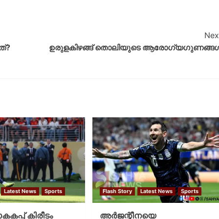
Nex
ത്?
ഉരുളകിഴങ്ങ് തൊലിയുടെ ആരോഗ്യഗുണങ്ങ
Latest News
Sports
Flash Story
Latest News
Sports
കപ്പ് കിരീടം
അര്‍ജന്റീനയെ