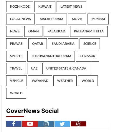
KOZHIKODE
KUWAIT
LATEST NEWS
LOCAL NEWS
MALAPPURAM
MOVIE
MUMBAI
NEWS
OMAN
PALAKKAD
PATHANAMTHITTA
PRAVASI
QATAR
SAUDI ARABIA
SCIENCE
SPORTS
THIRUVANANTHAPURAM
THRISSUR
TRAVEL
UAE
UNITED STATE & CANADA
VEHICLE
WAYANAD
WEATHER
WORLD
WORLD
CoverNews Social