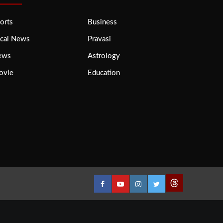
orts
Business
cal News
Pravasi
ews
Astrology
ovie
Education