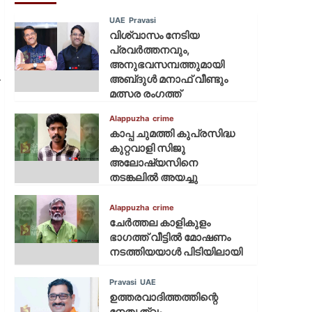
UAE
Pravasi
വിശ്വാസം നേടിയ
പ്രവർത്തനവും,
അനുഭവസമ്പത്തുമായി
.
അബ്‌ദുൾ മനാഫ് വീണ്ടും
മത്സര രംഗത്ത്
Alappuzha
crime
കാപ്പ ചുമത്തി കുപ്രസിദ്ധ
കുറ്റവാളി സിജു
അലോഷ്യസിനെ
തടങ്കലിൽ അയച്ചു
Alappuzha
crime
ചേർത്തല കാളികുളം
ഭാഗത്ത് വീട്ടിൽ മോഷണം
നടത്തിയയാൾ പിടിയിലായി
Pravasi
UAE
ഉത്തരവാദിത്തത്തിന്റെ
നേതൃത്വം,