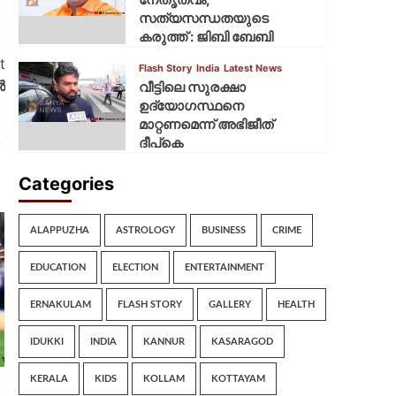
സത്യസന്ധതയുടെ
കരുത്ത് : ജിബി ബേബി
t
Flash Story
India
Latest News
ൾ
വീട്ടിലെ സുരക്ഷാ
ഉദ്യോഗസ്ഥനെ
മാറ്റണമെന്ന് അഭിജീത്
ദീപ്‌കെ
Categories
ALAPPUZHA
ASTROLOGY
BUSINESS
CRIME
EDUCATION
ELECTION
ENTERTAINMENT
ERNAKULAM
FLASH STORY
GALLERY
HEALTH
IDUKKI
INDIA
KANNUR
KASARAGOD
KERALA
KIDS
KOLLAM
KOTTAYAM