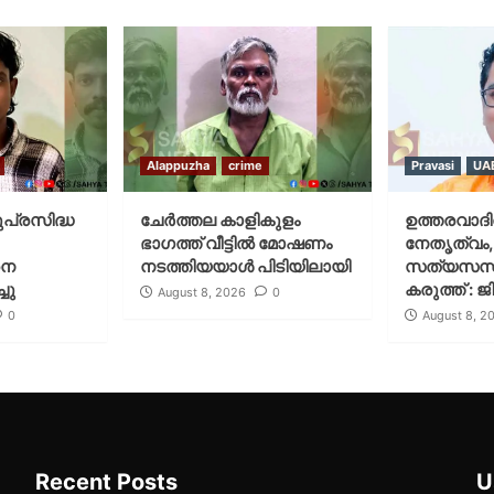
Alappuzha
crime
Pravasi
UA
ുപ്രസിദ്ധ
ചേർത്തല കാളികുളം
ഉത്തരവാദിത
ഭാഗത്ത് വീട്ടിൽ മോഷണം
നേതൃത്വം,
നെ
നടത്തിയയാൾ പിടിയിലായി
സത്യസന്
ചു
കരുത്ത് : 
August 8, 2026
0
0
August 8, 2
Recent Posts
U