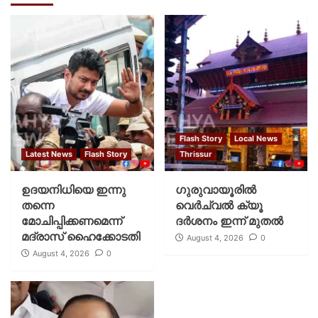
Flash Story
Local News
Latest News
Flash Story
Thrissur
ഉദയനിധിയെ ഇന്നു
ഗുരുവായൂരില്‍
തന്നെ
വെര്‍ച്വല്‍ ക്യൂ
മോചിപ്പിക്കണമെന്ന്
ദര്‍ശനം ഇന്ന് മുതല്‍
മദ്രാസ് ഹൈക്കോടതി
August 4, 2026
0
August 4, 2026
0