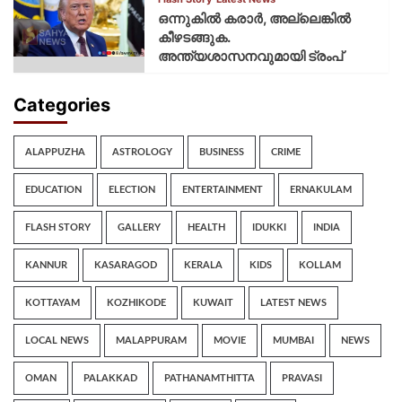
ഒന്നുകില്‍ കരാര്‍, അല്ലെങ്കില്‍
കീഴടങ്ങുക.
അന്ത്യശാസനവുമായി ട്രംപ്
Categories
ALAPPUZHA
ASTROLOGY
BUSINESS
CRIME
EDUCATION
ELECTION
ENTERTAINMENT
ERNAKULAM
FLASH STORY
GALLERY
HEALTH
IDUKKI
INDIA
KANNUR
KASARAGOD
KERALA
KIDS
KOLLAM
KOTTAYAM
KOZHIKODE
KUWAIT
LATEST NEWS
LOCAL NEWS
MALAPPURAM
MOVIE
MUMBAI
NEWS
OMAN
PALAKKAD
PATHANAMTHITTA
PRAVASI