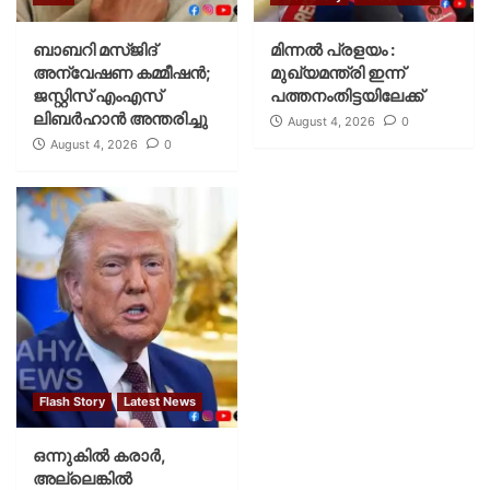
ബാബറി മസ്ജിദ്
മിന്നല്‍ പ്രളയം :
അന്വേഷണ കമ്മീഷന്‍;
മുഖ്യമന്ത്രി ഇന്ന്
ജസ്റ്റിസ് എംഎസ്
പത്തനംതിട്ടയിലേക്ക്
ലിബര്‍ഹാന്‍ അന്തരിച്ചു
August 4, 2026
0
August 4, 2026
0
Flash Story
Latest News
ഒന്നുകില്‍ കരാര്‍,
അല്ലെങ്കില്‍