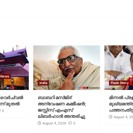
 News
India
Flash Story
വെര്‍ച്വല്‍
ബാബറി മസ്ജിദ്
മിന്നല്‍ പ്ര
്ന് മുതല്‍
അന്വേഷണ കമ്മീഷന്‍;
മുഖ്യമന്ത്ര
ജസ്റ്റിസ് എംഎസ്
പത്തനംതിട്ട
0
ലിബര്‍ഹാന്‍ അന്തരിച്ചു
August 4, 2
August 4, 2026
0