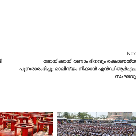
Nex
ി
ജോയിക്കായി രണ്ടാം ദിനവും രക്ഷാദൗത്യ
പുനഃരാരംഭിച്ചു; മാലിന്യം നീക്കാന്‍ എൻഡിആർഎഫ
സംഘവു