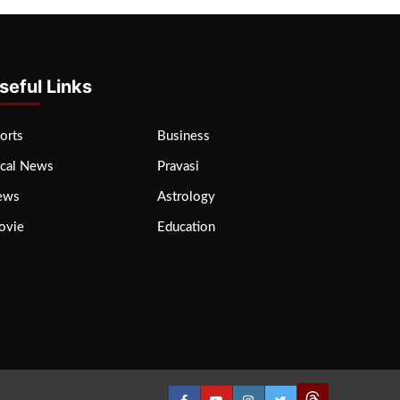
seful Links
orts
Business
cal News
Pravasi
ews
Astrology
ovie
Education