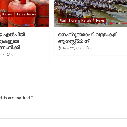
Kerala
Latest News
Flash Story
Kerala
News
യ എൽപിജി
നെഹ്റുട്രോഫി വള്ളംകളി
റുകളുടെ
ആഗസ്റ്റ് 22 ന്
ണംനീക്കി
June 22, 2026
0
026
0
ields are marked
*