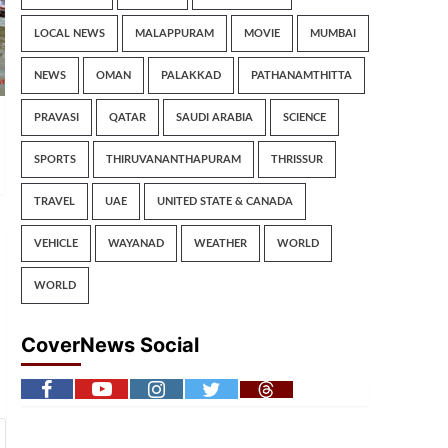
LOCAL NEWS
MALAPPURAM
MOVIE
MUMBAI
NEWS
OMAN
PALAKKAD
PATHANAMTHITTA
PRAVASI
QATAR
SAUDI ARABIA
SCIENCE
SPORTS
THIRUVANANTHAPURAM
THRISSUR
TRAVEL
UAE
UNITED STATE & CANADA
VEHICLE
WAYANAD
WEATHER
WORLD
WORLD
CoverNews Social