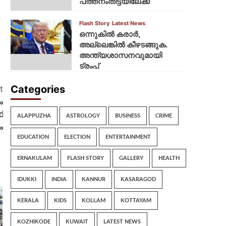
പത്തനംതിട്ടയിലേക്ക്
Flash Story
Latest News
ഒന്നുകില്‍ കരാര്‍,
അല്ലെങ്കില്‍ കീഴടങ്ങുക.
അന്ത്യശാസനവുമായി
ട്രംപ്
Categories
t
ം
്
ALAPPUZHA
ASTROLOGY
BUSINESS
CRIME
ം
EDUCATION
ELECTION
ENTERTAINMENT
ERNAKULAM
FLASH STORY
GALLERY
HEALTH
IDUKKI
INDIA
KANNUR
KASARAGOD
KERALA
KIDS
KOLLAM
KOTTAYAM
KOZHIKODE
KUWAIT
LATEST NEWS