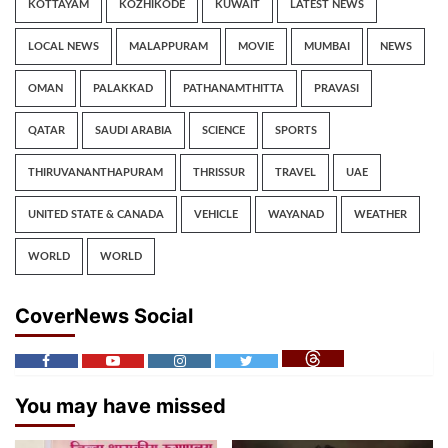
KOTTAYAM
KOZHIKODE
KUWAIT
LATEST NEWS
LOCAL NEWS
MALAPPURAM
MOVIE
MUMBAI
NEWS
OMAN
PALAKKAD
PATHANAMTHITTA
PRAVASI
QATAR
SAUDI ARABIA
SCIENCE
SPORTS
THIRUVANANTHAPURAM
THRISSUR
TRAVEL
UAE
UNITED STATE & CANADA
VEHICLE
WAYANAD
WEATHER
WORLD
WORLD
CoverNews Social
You may have missed