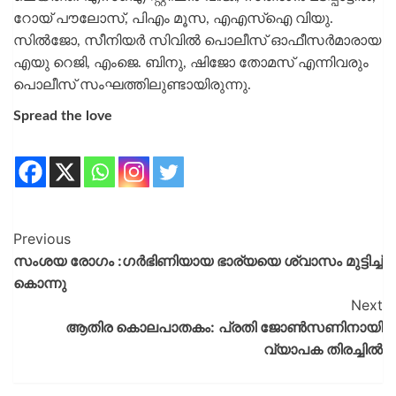
റോയ് പൗലോസ്, പിഎം മൂസ, എഎസ്‌ഐ വിയു.
സില്‍ജോ, സീനിയര്‍ സിവില്‍ പൊലീസ് ഓഫീസര്‍മാരായ
എയു റെജി, എംജെ. ബിനു, ഷിജോ തോമസ് എന്നിവരും
പൊലീസ് സംഘത്തിലുണ്ടായിരുന്നു.
Spread the love
Previous
സംശയ രോഗം :ഗര്‍ഭിണിയായ ഭാര്യയെ ശ്വാസം മുട്ടിച്ച്
കൊന്നു
Next
ആതിര കൊലപാതകം: പ്രതി ജോണ്‍സണിനായി
വ്യാപക തിരച്ചില്‍