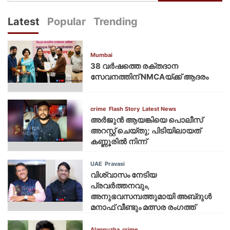
Latest
Popular
Trending
Mumbai
38 വർഷത്തെ രക്തദാന
സേവനത്തിന് NMCAയ്ക്ക് ആദരം
crime
Flash Story
Latest News
അർജുൻ ആയങ്കിയെ പൊലീസ്
അറസ്റ്റ് ചെയ്‌തു; പിടിയിലായത്
കണ്ണൂരിൽ നിന്ന്
UAE
Pravasi
വിശ്വാസം നേടിയ
പ്രവർത്തനവും,
അനുഭവസമ്പത്തുമായി അബ്‌ദുൾ
മനാഫ് വീണ്ടും മത്സര രംഗത്ത്
Alappuzha
crime