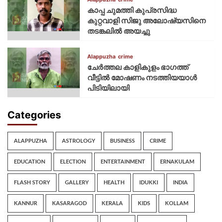
കാപ്പ ചുമത്തി കുപ്രസിദ്ധ
കുറ്റവാളി സിജു അലോഷ്യസിനെ
തടങ്കലിൽ അയച്ചു
Alappuzha
crime
ചേർത്തല കാളികുളം ഭാഗത്ത്
വീട്ടിൽ മോഷണം നടത്തിയയാൾ
പിടിയിലായി
Categories
ALAPPUZHA
ASTROLOGY
BUSINESS
CRIME
EDUCATION
ELECTION
ENTERTAINMENT
ERNAKULAM
FLASH STORY
GALLERY
HEALTH
IDUKKI
INDIA
KANNUR
KASARAGOD
KERALA
KIDS
KOLLAM