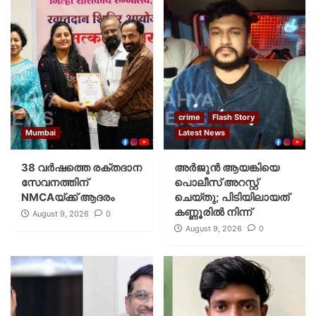
crime
Flash Story
Mumbai
Latest News
38 വർഷത്തെ രക്തദാന
അർജുൻ ആയങ്കിയെ
സേവനത്തിന്
പൊലീസ് അറസ്റ്റ്
NMCAയ്ക്ക് ആദരം
ചെയ്‌തു; പിടിയിലായത്
കണ്ണൂരിൽ നിന്ന്
August 9, 2026
0
August 9, 2026
0