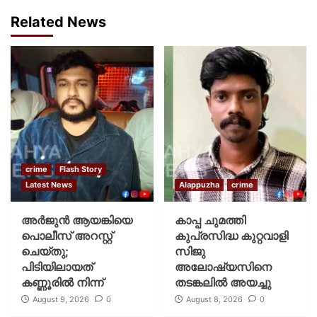
Related News
crime
Flash Story
Latest News
Alappuzha
crime
അർജുൻ ആയങ്കിയെ
കാപ്പ ചുമത്തി
പൊലീസ് അറസ്റ്റ്
കുപ്രസിദ്ധ കുറ്റവാളി
ചെയ്‌തു;
സിജു
പിടിയിലായത്
അലോഷ്യസിനെ
കണ്ണൂരിൽ നിന്ന്
തടങ്കലിൽ അയച്ചു
August 9, 2026
0
August 8, 2026
0