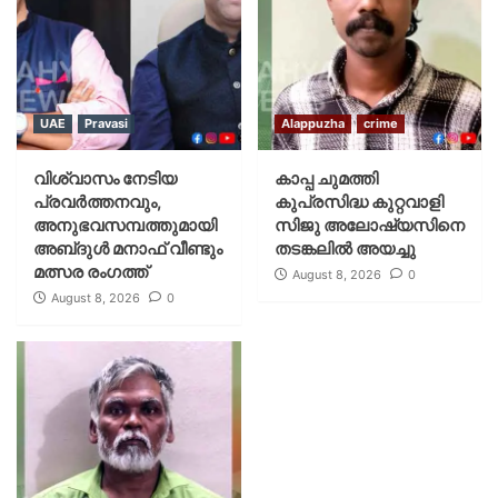
UAE
Pravasi
Alappuzha
crime
വിശ്വാസം നേടിയ
കാപ്പ ചുമത്തി
പ്രവർത്തനവും,
കുപ്രസിദ്ധ കുറ്റവാളി
അനുഭവസമ്പത്തുമായി
സിജു അലോഷ്യസിനെ
അബ്‌ദുൾ മനാഫ് വീണ്ടും
തടങ്കലിൽ അയച്ചു
മത്സര രംഗത്ത്
August 8, 2026
0
August 8, 2026
0