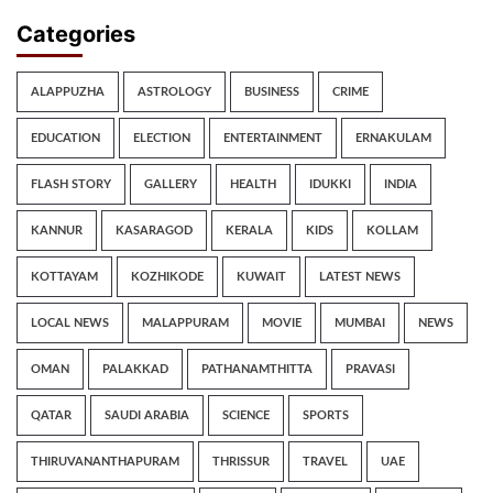
Categories
ALAPPUZHA
ASTROLOGY
BUSINESS
CRIME
EDUCATION
ELECTION
ENTERTAINMENT
ERNAKULAM
FLASH STORY
GALLERY
HEALTH
IDUKKI
INDIA
KANNUR
KASARAGOD
KERALA
KIDS
KOLLAM
KOTTAYAM
KOZHIKODE
KUWAIT
LATEST NEWS
LOCAL NEWS
MALAPPURAM
MOVIE
MUMBAI
NEWS
OMAN
PALAKKAD
PATHANAMTHITTA
PRAVASI
QATAR
SAUDI ARABIA
SCIENCE
SPORTS
THIRUVANANTHAPURAM
THRISSUR
TRAVEL
UAE