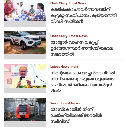
Flash Story
Local News
കടല്‍രക്ഷാപ്രവര്‍ത്തനത്തിന്
കുറ്റമറ്റ സംവിധാനം : മുഖ്യമന്ത്രി
വി.ഡി. സതീശന്‍
Flash Story
Latest News
മോട്ടോര്‍ വാഹന വകുപ്പ്
ഉദ്യോഗസ്ഥര്‍ അനിശ്ചിതകാല
സമരത്തില്‍
Latest News
India
നിന്റെയൊക്കെ അച്ഛൻറെ വീട്ടിൽ
നിന്ന് കൊണ്ടുവരുമോ ശുദ്ധമായ
പെട്രോൾ :ബിജെപി ജനാർദ്ദൻ
മിശ്ര
World
Latest News
മോസ്‌കോയില്‍ നിന്ന്
ഡല്‍ഹിയിലേക്ക് ട്രെയിന്‍
സര്‍വീസ്