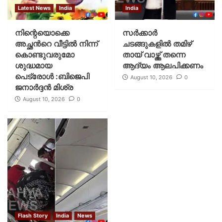
Latest News
India
India
നിന്റെയൊക്കെ
സർക്കാർ
അച്ഛൻറെ വീട്ടിൽ നിന്ന്
ചടങ്ങുകളിൽ തമിഴ്
കൊണ്ടുവരുമോ
തായ് വാഴ്ത്ത് തന്നെ
ശുദ്ധമായ
ആദ്യം ആലപിക്കണം
പെട്രോൾ :ബിജെപി
August 10, 2026
0
ജനാർദ്ദൻ മിശ്ര
August 10, 2026
0
Flash Story
India
News