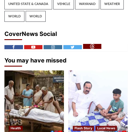
UNITED STATE & CANADA
VEHICLE
WAYANAD
WEATHER
WORLD
WORLD
CoverNews Social
You may have missed
Health
Flash Story
Local News