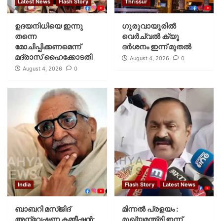
Latest News
Flash Story
Thrissur
ഉദയനിധിയെ ഇന്നു
ഗുരുവായൂരില്‍
തന്നെ
വെര്‍ച്വല്‍ ക്യൂ
മോചിപ്പിക്കണമെന്ന്
ദര്‍ശനം ഇന്ന് മുതല്‍
മദ്രാസ് ഹൈക്കോടതി
August 4, 2026
0
August 4, 2026
0
India
Flash Story
Latest News
ബാബറി മസ്ജിദ്
മിന്നല്‍ പ്രളയം :
അന്വേഷണ കമ്മീഷന്‍;
മുഖ്യമന്ത്രി ഇന്ന്