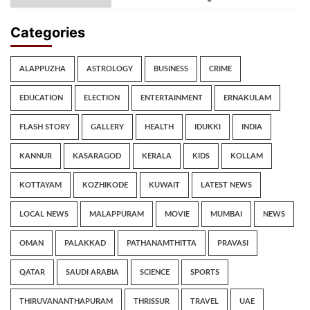
Categories
ALAPPUZHA
ASTROLOGY
BUSINESS
CRIME
EDUCATION
ELECTION
ENTERTAINMENT
ERNAKULAM
FLASH STORY
GALLERY
HEALTH
IDUKKI
INDIA
KANNUR
KASARAGOD
KERALA
KIDS
KOLLAM
KOTTAYAM
KOZHIKODE
KUWAIT
LATEST NEWS
LOCAL NEWS
MALAPPURAM
MOVIE
MUMBAI
NEWS
OMAN
PALAKKAD
PATHANAMTHITTA
PRAVASI
QATAR
SAUDI ARABIA
SCIENCE
SPORTS
THIRUVANANTHAPURAM
THRISSUR
TRAVEL
UAE