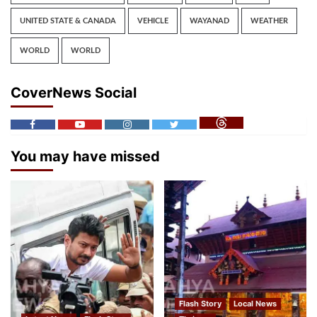
UNITED STATE & CANADA
VEHICLE
WAYANAD
WEATHER
WORLD
WORLD
CoverNews Social
You may have missed
Flash Story
Local News