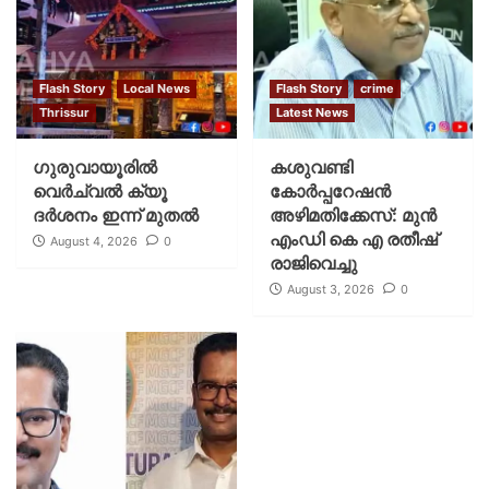
Flash Story
Local News
Flash Story
crime
Thrissur
Latest News
ഗുരുവായൂരില്‍
കശുവണ്ടി
വെര്‍ച്വല്‍ ക്യൂ
കോര്‍പ്പറേഷന്‍
ദര്‍ശനം ഇന്ന് മുതല്‍
അഴിമതിക്കേസ്: മുന്‍
എംഡി കെ എ രതീഷ്
August 4, 2026
0
രാജിവെച്ചു
August 3, 2026
0