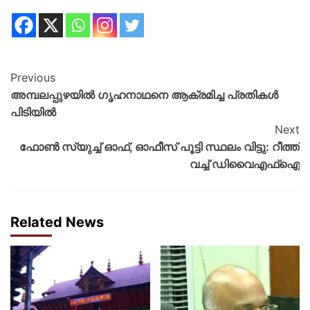
Previous
അമ്പലപ്പുഴയിൽ ഗൃഹനാഥനെ ആക്രമിച്ച പ്രതികൾ
പിടിയിൽ
Next
ഫോൺ സ്യുച്ച് ഓഫ്, ഓഫീസ് പൂട്ടി സ്ഥലം വിട്ടു: റീത്ത്
വച്ച് ഡിവൈഎഫ്ഐ
Related News