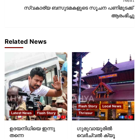
സ്വകാര്യ ബസുടമകളുടെ സൂചന പണിമുടക്ക്
ആരംഭിച്ചു
Related News
Flash Story
Local News
Latest News
Flash Story
Thrissur
ഉദയനിധിയെ ഇന്നു
ഗുരുവായൂരില്‍
തന്നെ
വെര്‍ച്വല്‍ ക്യൂ