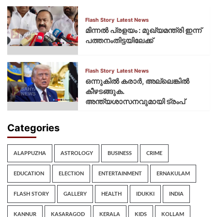
Flash Story
Latest News
മിന്നല്‍ പ്രളയം : മുഖ്യമന്ത്രി ഇന്ന്
പത്തനംതിട്ടയിലേക്ക്
Flash Story
Latest News
ഒന്നുകില്‍ കരാര്‍, അല്ലെങ്കില്‍
കീഴടങ്ങുക.
അന്ത്യശാസനവുമായി ട്രംപ്
Categories
ALAPPUZHA
ASTROLOGY
BUSINESS
CRIME
EDUCATION
ELECTION
ENTERTAINMENT
ERNAKULAM
FLASH STORY
GALLERY
HEALTH
IDUKKI
INDIA
KANNUR
KASARAGOD
KERALA
KIDS
KOLLAM