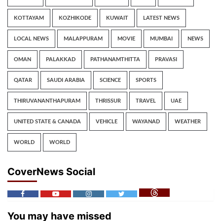
KOTTAYAM
KOZHIKODE
KUWAIT
LATEST NEWS
LOCAL NEWS
MALAPPURAM
MOVIE
MUMBAI
NEWS
OMAN
PALAKKAD
PATHANAMTHITTA
PRAVASI
QATAR
SAUDI ARABIA
SCIENCE
SPORTS
THIRUVANANTHAPURAM
THRISSUR
TRAVEL
UAE
UNITED STATE & CANADA
VEHICLE
WAYANAD
WEATHER
WORLD
WORLD
CoverNews Social
You may have missed