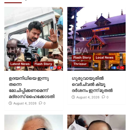
Flash Story
Local News
Latest News
Flash Story
Thrissur
ഉദയനിധിയെ ഇന്നു
ഗുരുവായൂരില്‍
തന്നെ
വെര്‍ച്വല്‍ ക്യൂ
മോചിപ്പിക്കണമെന്ന്
ദര്‍ശനം ഇന്ന് മുതല്‍
മദ്രാസ് ഹൈക്കോടതി
August 4, 2026
0
August 4, 2026
0