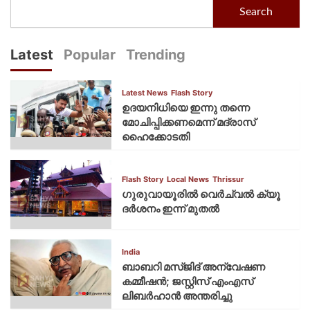
Search
Latest
Popular
Trending
Latest News
Flash Story
ഉദയനിധിയെ ഇന്നു തന്നെ
മോചിപ്പിക്കണമെന്ന് മദ്രാസ്
ഹൈക്കോടതി
Flash Story
Local News
Thrissur
ഗുരുവായൂരില്‍ വെര്‍ച്വല്‍ ക്യൂ
ദര്‍ശനം ഇന്ന് മുതല്‍
India
ബാബറി മസ്ജിദ് അന്വേഷണ
കമ്മീഷന്‍; ജസ്റ്റിസ് എംഎസ്
ലിബര്‍ഹാന്‍ അന്തരിച്ചു