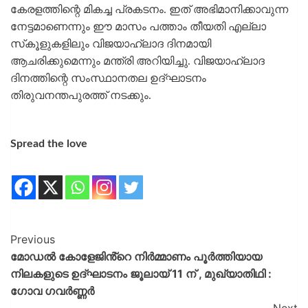
കേരളത്തിന്റെ മികച്ച പ്രകടനം. ഇത് അഭിമാനിക്കാവുന്ന
നേട്ടമാണെന്നും ഈ മാസം പത്താം തീയതി എല്ലാ
സ്‌കൂളുകളിലും വിജയാഹ്ലാദ ദിനമായി
ആചരിക്കുമെന്നും മന്ത്രി അറിയിച്ചു. വിജയാഹ്ലാദ
ദിനത്തിന്റെ സംസ്ഥാനതല ഉദ്ഘാടനം
തിരുവനന്തപുരത്ത് നടക്കും.
Spread the love
Previous
മോഡൽ കോളേജിൻ്റെ നിർമ്മാണം പൂർത്തിയായ
നിലകളുടെ ഉദ്‌ഘാടനം ജൂലായ് 11 ന് , മുഖ്യാതിഥി :
ഗോവ ഗവർണ്ണർ
Next