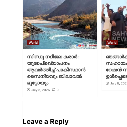
World
World
സിന്ധു നദീജല കരാർ :
ഞങ്ങള്‍ക
യുദ്ധപ്രഖ്യാപനം
സഹായം 
ആവര്‍ത്തിച്ച് പാകിസ്ഥാന്‍
റേഷന്‍ സ
സൈന്യവും ബിലാവൽ
ഉള്‍പ്പെ
ഭൂട്ടോയും
July 8, 20
July 8, 2026
0
Leave a Reply