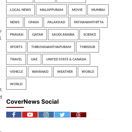
LOCAL NEWS
MALAPPURAM
MOVIE
MUMBAI
NEWS
OMAN
PALAKKAD
PATHANAMTHITTA
യ
PRAVASI
QATAR
SAUDI ARABIA
SCIENCE
.
SPORTS
THIRUVANANTHAPURAM
THRISSUR
TRAVEL
UAE
UNITED STATE & CANADA
VEHICLE
WAYANAD
WEATHER
WORLD
WORLD
t
്
CoverNews Social