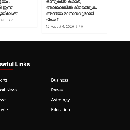
ളയം :
ഒന്നുകില്‍ കരാര്‍,
ി ഇന്ന്
അല്ലെങ്കില്‍ കീഴടങ്ങുക.
യിലേക്ക്
അന്ത്യശാസനവുമായി
ട്രംപ്
026
0
August 4, 2026
0
seful Links
orts
Business
cal News
Pravasi
ews
Astrology
ovie
Education