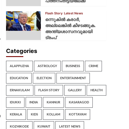
പത്തനംതിട്ടയിലേക്ക്
Flash Story
Latest News
ഒന്നുകില്‍ കരാര്‍,
അല്ലെങ്കില്‍ കീഴടങ്ങുക.
അന്ത്യശാസനവുമായി
ട്രംപ്
ം
Categories
ALAPPUZHA
ASTROLOGY
BUSINESS
CRIME
EDUCATION
ELECTION
ENTERTAINMENT
ERNAKULAM
FLASH STORY
GALLERY
HEALTH
IDUKKI
INDIA
KANNUR
KASARAGOD
KERALA
KIDS
KOLLAM
KOTTAYAM
യ
KOZHIKODE
KUWAIT
LATEST NEWS