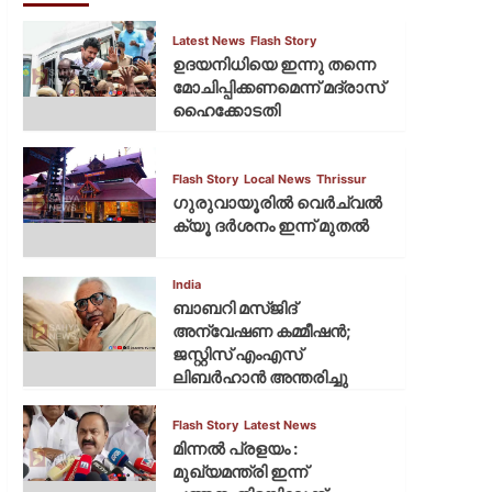
Latest News
Flash Story
ഉദയനിധിയെ ഇന്നു തന്നെ
മോചിപ്പിക്കണമെന്ന് മദ്രാസ്
ഹൈക്കോടതി
Flash Story
Local News
Thrissur
ഗുരുവായൂരില്‍ വെര്‍ച്വല്‍
ക്യൂ ദര്‍ശനം ഇന്ന് മുതല്‍
India
ബാബറി മസ്ജിദ്
അന്വേഷണ കമ്മീഷന്‍;
ജസ്റ്റിസ് എംഎസ്
ലിബര്‍ഹാന്‍ അന്തരിച്ചു
Flash Story
Latest News
മിന്നല്‍ പ്രളയം :
മുഖ്യമന്ത്രി ഇന്ന്