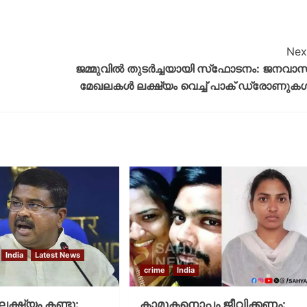
Nex
ജമ്മുവിൽ തുടർച്ചയായി സ്‌ഫോടനം: ജനവാ
മേഖലകൾ ലക്ഷ്യം വെച്ച് പാക് ഡ്രോണുക
India
Latest News
crime
India
 ലക്ഷ്യം കണ്ടു:
കാമുകനൊപ്പം ജീവിക്കണം: