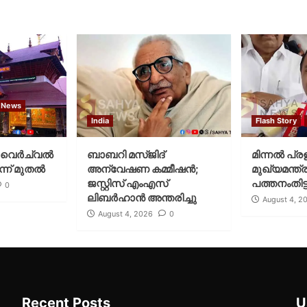
 News
India
Flash Story
വെര്‍ച്വല്‍
ബാബറി മസ്ജിദ്
മിന്നല്‍ പ്ര
്ന് മുതല്‍
അന്വേഷണ കമ്മീഷന്‍;
മുഖ്യമന്ത്ര
ജസ്റ്റിസ് എംഎസ്
പത്തനംതിട്ട
0
ലിബര്‍ഹാന്‍ അന്തരിച്ചു
August 4, 2
August 4, 2026
0
Recent Posts
U