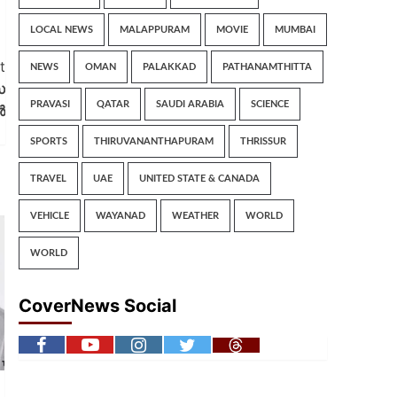
LOCAL NEWS
MALAPPURAM
MOVIE
MUMBAI
t
NEWS
OMAN
PALAKKAD
PATHANAMTHITTA
സ
PRAVASI
QATAR
SAUDI ARABIA
SCIENCE
ൾ
SPORTS
THIRUVANANTHAPURAM
THRISSUR
TRAVEL
UAE
UNITED STATE & CANADA
VEHICLE
WAYANAD
WEATHER
WORLD
WORLD
CoverNews Social