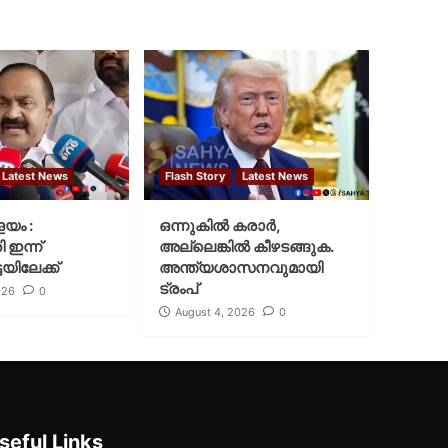
Latest News
Flash Story
Latest News
ളയം :
ഒന്നുകില്‍ കരാര്‍,
ി ഇന്ന്
അല്ലെങ്കില്‍ കീഴടങ്ങുക.
യിലേക്ക്
അന്ത്യശാസനവുമായി
ട്രംപ്
026
0
August 4, 2026
0
seful Links