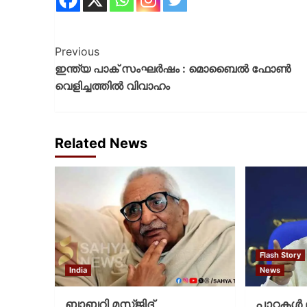
Previous
ഇന്ത്യ പാക് സംഘര്‍ഷം : മൊബൈല്‍ ഫോണ്‍
വെളിച്ചത്തില്‍ വിവാഹം
Related News
Flash Story
India
News
ബാബറി മസ്ജിദ്
പാറ്റകള്‍