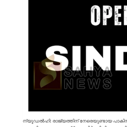
ന്യൂഡല്‍ഹി: രാജ്യത്തിന് നേരെയുണ്ടായ പാകിസ്ഥാ