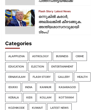
പത്തനംതിട്ടയിലേക്ക്
Flash Story
Latest News
ഒന്നുകില്‍ കരാര്‍,
അല്ലെങ്കില്‍ കീഴടങ്ങുക.
അന്ത്യശാസനവുമായി
ട്രംപ്
Categories
ALAPPUZHA
ASTROLOGY
BUSINESS
CRIME
EDUCATION
ELECTION
ENTERTAINMENT
ERNAKULAM
FLASH STORY
GALLERY
HEALTH
IDUKKI
INDIA
KANNUR
KASARAGOD
KERALA
KIDS
KOLLAM
KOTTAYAM
KOZHIKODE
KUWAIT
LATEST NEWS