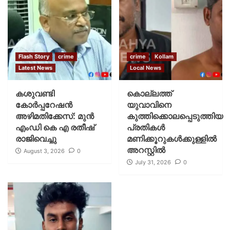
Flash Story
crime
crime
Kollam
Latest News
Local News
കശുവണ്ടി
കൊല്ലത്ത്
കോര്‍പ്പറേഷന്‍
യുവാവിനെ
അഴിമതിക്കേസ്: മുന്‍
കുത്തിക്കൊലപ്പെടുത്തിയ
എംഡി കെ എ രതീഷ്
പ്രതികൾ
രാജിവെച്ചു
മണിക്കൂറുകൾക്കുള്ളിൽ
അറസ്റ്റിൽ
August 3, 2026
0
July 31, 2026
0