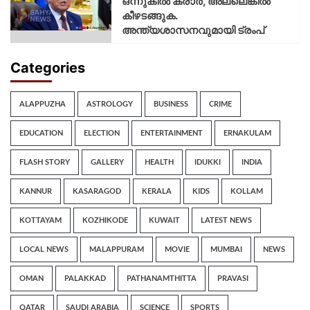
ഒന്നുകില്‍ കരാര്‍, അല്ലെങ്കില്‍
കീഴടങ്ങുക.
അന്ത്യശാസനവുമായി ട്രംപ്
Categories
ALAPPUZHA
ASTROLOGY
BUSINESS
CRIME
EDUCATION
ELECTION
ENTERTAINMENT
ERNAKULAM
FLASH STORY
GALLERY
HEALTH
IDUKKI
INDIA
KANNUR
KASARAGOD
KERALA
KIDS
KOLLAM
KOTTAYAM
KOZHIKODE
KUWAIT
LATEST NEWS
LOCAL NEWS
MALAPPURAM
MOVIE
MUMBAI
NEWS
OMAN
PALAKKAD
PATHANAMTHITTA
PRAVASI
QATAR
SAUDI ARABIA
SCIENCE
SPORTS