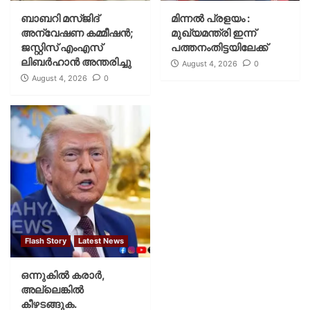
ബാബറി മസ്ജിദ്
മിന്നല്‍ പ്രളയം :
അന്വേഷണ കമ്മീഷന്‍;
മുഖ്യമന്ത്രി ഇന്ന്
ജസ്റ്റിസ് എംഎസ്
പത്തനംതിട്ടയിലേക്ക്
ലിബര്‍ഹാന്‍ അന്തരിച്ചു
August 4, 2026
0
August 4, 2026
0
Flash Story
Latest News
ഒന്നുകില്‍ കരാര്‍,
അല്ലെങ്കില്‍
കീഴടങ്ങുക.