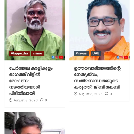
Alappuzha
crime
Pravasi
UAE
ചേർത്തല കാളികുളം
ഉത്തരവാദിത്തത്തിന്റെ
ഭാഗത്ത് വീട്ടിൽ
നേതൃത്വം,
മോഷണം
സത്യസന്ധതയുടെ
നടത്തിയയാൾ
കരുത്ത് : ജിബി ബേബി
പിടിയിലായി
August 8, 2026
0
August 8, 2026
0