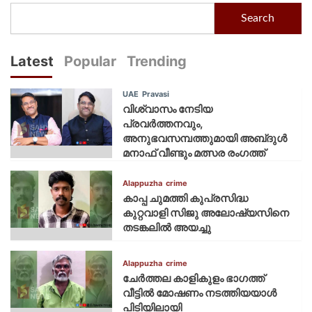
Search
Latest
Popular
Trending
UAE
Pravasi
വിശ്വാസം നേടിയ
പ്രവർത്തനവും,
അനുഭവസമ്പത്തുമായി അബ്‌ദുൾ
മനാഫ് വീണ്ടും മത്സര രംഗത്ത്
Alappuzha
crime
കാപ്പ ചുമത്തി കുപ്രസിദ്ധ
കുറ്റവാളി സിജു അലോഷ്യസിനെ
തടങ്കലിൽ അയച്ചു
Alappuzha
crime
ചേർത്തല കാളികുളം ഭാഗത്ത്
വീട്ടിൽ മോഷണം നടത്തിയയാൾ
പിടിയിലായി