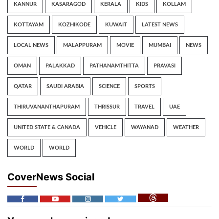
KANNUR
KASARAGOD
KERALA
KIDS
KOLLAM
KOTTAYAM
KOZHIKODE
KUWAIT
LATEST NEWS
LOCAL NEWS
MALAPPURAM
MOVIE
MUMBAI
NEWS
OMAN
PALAKKAD
PATHANAMTHITTA
PRAVASI
QATAR
SAUDI ARABIA
SCIENCE
SPORTS
THIRUVANANTHAPURAM
THRISSUR
TRAVEL
UAE
UNITED STATE & CANADA
VEHICLE
WAYANAD
WEATHER
WORLD
WORLD
CoverNews Social