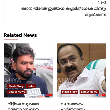
Next
ഒമാൻ തീരത്ത് ഇന്ത്യൻ കപ്പലിന് നേരെ വീണ്ടും
ആക്രമണം
Related News
Flash Story
India
Latest News
Flash Story
Latest News
വീട്ടിലെ സുരക്ഷാ
വന്ദേമാതരം
ഉദ്യോഗസ്ഥനെ
പൂര്‍ണമായും