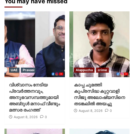
You may have missed
UAE
Pravasi
Alappuzha
crime
വിശ്വാസം നേടിയ
കാപ്പ ചുമത്തി
പ്രവർത്തനവും,
കുപ്രസിദ്ധ കുറ്റവാളി
അനുഭവസമ്പത്തുമായി
സിജു അലോഷ്യസിനെ
അബ്‌ദുൾ മനാഫ് വീണ്ടും
തടങ്കലിൽ അയച്ചു
മത്സര രംഗത്ത്
August 8, 2026
0
August 8, 2026
0