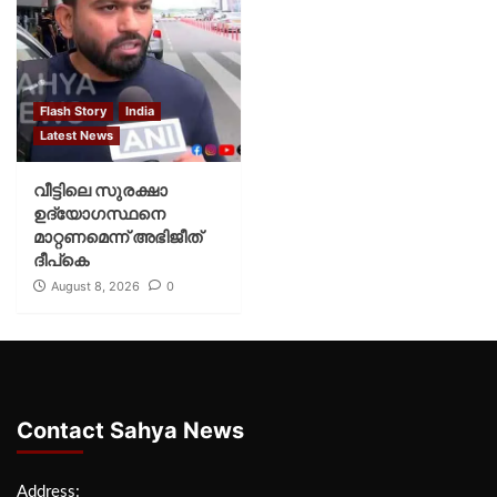
Flash Story
India
Latest News
വീട്ടിലെ സുരക്ഷാ
ഉദ്യോഗസ്ഥനെ
മാറ്റണമെന്ന് അഭിജീത്
ദീപ്‌കെ
August 8, 2026
0
Contact Sahya News
Address: