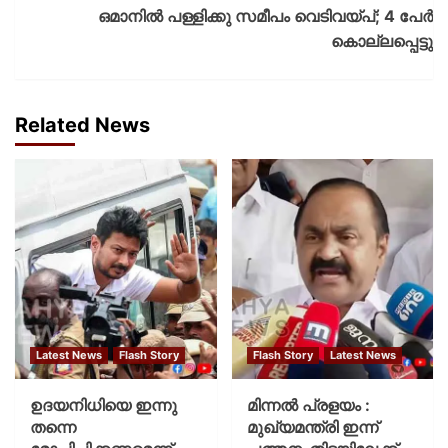
ഒമാനിൽ പള്ളിക്കു സമീപം വെടിവയ്പ്; 4 പേർ
കൊല്ലപ്പെട്ടു
Related News
Latest News
Flash Story
Flash Story
Latest News
ഉദയനിധിയെ ഇന്നു
മിന്നല്‍ പ്രളയം :
തന്നെ
മുഖ്യമന്ത്രി ഇന്ന്