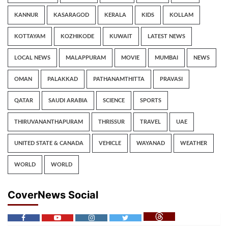
KANNUR
KASARAGOD
KERALA
KIDS
KOLLAM
KOTTAYAM
KOZHIKODE
KUWAIT
LATEST NEWS
LOCAL NEWS
MALAPPURAM
MOVIE
MUMBAI
NEWS
OMAN
PALAKKAD
PATHANAMTHITTA
PRAVASI
QATAR
SAUDI ARABIA
SCIENCE
SPORTS
THIRUVANANTHAPURAM
THRISSUR
TRAVEL
UAE
UNITED STATE & CANADA
VEHICLE
WAYANAD
WEATHER
WORLD
WORLD
CoverNews Social