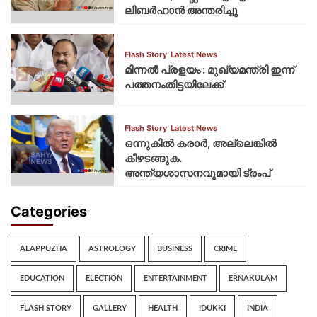
ലിബര്‍ഹാന്‍ അന്തരിച്ചു
Flash Story
Latest News
മിന്നല്‍ പ്രളയം : മുഖ്യമന്ത്രി ഇന്ന്
പത്തനംതിട്ടയിലേക്ക്
Flash Story
Latest News
ഒന്നുകില്‍ കരാര്‍, അല്ലെങ്കില്‍
കീഴടങ്ങുക.
അന്ത്യശാസനവുമായി ട്രംപ്
Categories
ALAPPUZHA
ASTROLOGY
BUSINESS
CRIME
EDUCATION
ELECTION
ENTERTAINMENT
ERNAKULAM
FLASH STORY
GALLERY
HEALTH
IDUKKI
INDIA