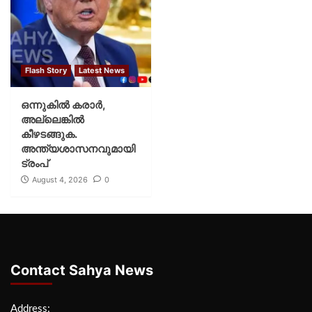
Flash Story
Latest News
ഒന്നുകില്‍ കരാര്‍,
അല്ലെങ്കില്‍
കീഴടങ്ങുക.
അന്ത്യശാസനവുമായി
ട്രംപ്
August 4, 2026
0
Contact Sahya News
Address: