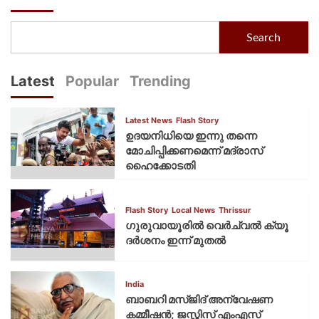
Search
Latest
Popular
Trending
Latest News
Flash Story
ഉദയനിധിയെ ഇന്നു തന്നെ
മോചിപ്പിക്കണമെന്ന് മദ്രാസ്
ഹൈക്കോടതി
Flash Story
Local News
Thrissur
ഗുരുവായൂരില്‍ വെര്‍ച്വല്‍ ക്യൂ
ദര്‍ശനം ഇന്ന് മുതല്‍
India
ബാബറി മസ്ജിദ് അന്വേഷണ
കമ്മീഷന്‍; ജസ്റ്റിസ് എംഎസ്