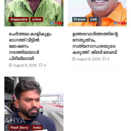
Alappuzha
crime
Pravasi
UAE
ചേർത്തല കാളികുളം
ഉത്തരവാദിത്തത്തിന്റെ
ഭാഗത്ത് വീട്ടിൽ
നേതൃത്വം,
മോഷണം
സത്യസന്ധതയുടെ
നടത്തിയയാൾ
കരുത്ത് : ജിബി ബേബി
പിടിയിലായി
August 8, 2026
0
August 8, 2026
0
Flash Story
India