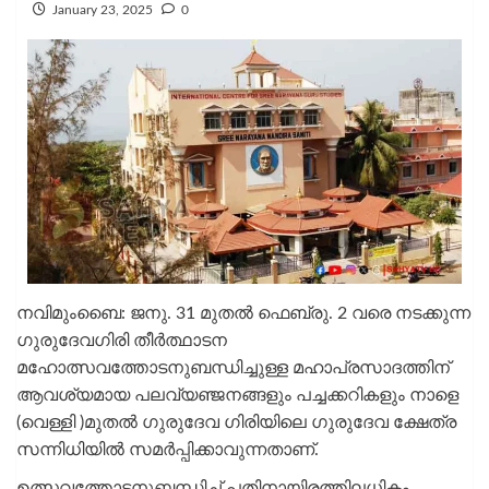
January 23, 2025
0
നവിമുംബൈ: ജനു. 31 മുതൽ ഫെബ്രു. 2 വരെ നടക്കുന്ന
ഗുരുദേവഗിരി തീർത്ഥാടന
മഹോത്സവത്തോടനുബന്ധിച്ചുള്ള മഹാപ്രസാദത്തിന്
ആവശ്യമായ പലവ്യഞ്ജനങ്ങളും പച്ചക്കറികളും നാളെ
(വെള്ളി )മുതൽ ഗുരുദേവ ഗിരിയിലെ ഗുരുദേവ ക്ഷേത്ര
സന്നിധിയിൽ സമർപ്പിക്കാവുന്നതാണ്.
ഉത്സവത്തോടനുബന്ധിച്ച് പതിനായിരത്തിലധികം