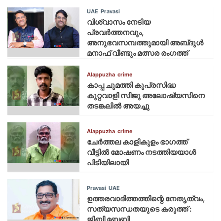
UAE
Pravasi
വിശ്വാസം നേടിയ
പ്രവർത്തനവും,
അനുഭവസമ്പത്തുമായി അബ്‌ദുൾ
മനാഫ് വീണ്ടും മത്സര രംഗത്ത്
Alappuzha
crime
കാപ്പ ചുമത്തി കുപ്രസിദ്ധ
കുറ്റവാളി സിജു അലോഷ്യസിനെ
തടങ്കലിൽ അയച്ചു
Alappuzha
crime
ചേർത്തല കാളികുളം ഭാഗത്ത്
വീട്ടിൽ മോഷണം നടത്തിയയാൾ
പിടിയിലായി
Pravasi
UAE
ഉത്തരവാദിത്തത്തിന്റെ നേതൃത്വം,
സത്യസന്ധതയുടെ കരുത്ത് :
ജിബി ബേബി