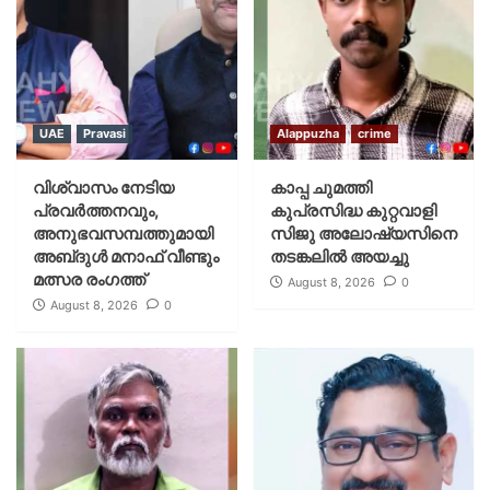
UAE
Pravasi
Alappuzha
crime
വിശ്വാസം നേടിയ
കാപ്പ ചുമത്തി
പ്രവർത്തനവും,
കുപ്രസിദ്ധ കുറ്റവാളി
അനുഭവസമ്പത്തുമായി
സിജു അലോഷ്യസിനെ
അബ്‌ദുൾ മനാഫ് വീണ്ടും
തടങ്കലിൽ അയച്ചു
മത്സര രംഗത്ത്
August 8, 2026
0
August 8, 2026
0