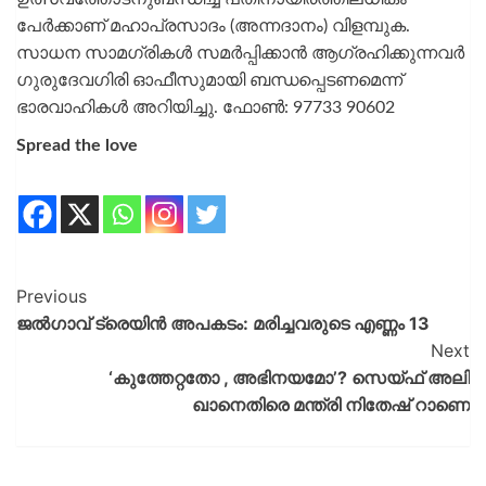
പേർക്കാണ് മഹാപ്രസാദം (അന്നദാനം) വിളമ്പുക.
സാധന സാമഗ്രികൾ സമർപ്പിക്കാൻ ആഗ്രഹിക്കുന്നവർ
ഗുരുദേവഗിരി ഓഫീസുമായി ബന്ധപ്പെടണമെന്ന്
ഭാരവാഹികൾ അറിയിച്ചു. ഫോൺ: 97733 90602
Spread the love
Previous
ജല്‍ഗാവ് ട്രെയിന്‍ അപകടം: മരിച്ചവരുടെ എണ്ണം 13
Next
‘കുത്തേറ്റതോ , അഭിനയമോ’? സെയ്ഫ് അലി
ഖാനെതിരെ മന്ത്രി നിതേഷ് റാണെ