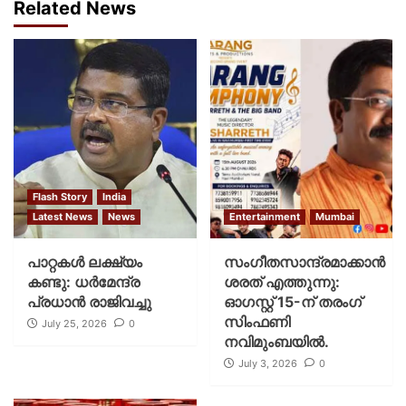
Related News
Flash Story
India
Latest News
News
Entertainment
Mumbai
പാറ്റകള്‍ ലക്ഷ്യം
സംഗീതസാന്ദ്രമാക്കാൻ
കണ്ടു: ധര്‍മേന്ദ്ര
ശരത് എത്തുന്നു:
പ്രധാന്‍ രാജിവച്ചു
ഓഗസ്റ്റ് 15-ന് തരംഗ്
സിംഫണി
July 25, 2026
0
നവിമുംബയിൽ.
July 3, 2026
0