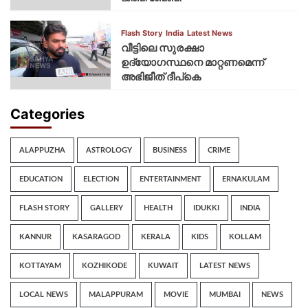
Flash Story
India
Latest News
വീട്ടിലെ സുരക്ഷാ
ഉദ്യോഗസ്ഥനെ മാറ്റണമെന്ന്
അഭിജീത് ദീപ്‌കെ
Categories
ALAPPUZHA
ASTROLOGY
BUSINESS
CRIME
EDUCATION
ELECTION
ENTERTAINMENT
ERNAKULAM
FLASH STORY
GALLERY
HEALTH
IDUKKI
INDIA
KANNUR
KASARAGOD
KERALA
KIDS
KOLLAM
KOTTAYAM
KOZHIKODE
KUWAIT
LATEST NEWS
LOCAL NEWS
MALAPPURAM
MOVIE
MUMBAI
NEWS