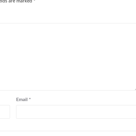
ields are marked
*
Email
*