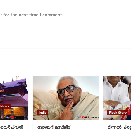
r for the next time I comment.
 News
India
Flash Story
വെര്‍ച്വല്‍
ബാബറി മസ്ജിദ്
മിന്നല്‍ പ്ര