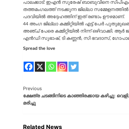
പാലക്കാട്: ഇഎൻ സുരേഷ് ബാബുവിനെ സിപിഎം ജില
തത്തമംഗലത്ത് നടക്കുന്ന ജില്ലാ സമ്മേളനത്തിൽ 
പദവിയിൽ അദ്ദേഹത്തിന് ഇത് രണ്ടാം ഊഴമാണ്.
44 അംഗ ജില്ലാ കമ്മിറ്റിയിൽ എട്ട് പേർ പുതുമ
അഞ്ച് പേരെ കമ്മിറ്റിയിൽ നിന്ന് ഒഴിവാക്കി. 
എൻഡി സുഭാഷ്, ടി കണ്ണൻ, സി ഭവദാസ്, ഗോപ
Spread the love
Previous
ക്ഷേത്ര ചടങ്ങിനിടെ കാഞ്ഞിരക്കായ കഴിച്ചു: വെളിച്ച
മരിച്ചു
Related News