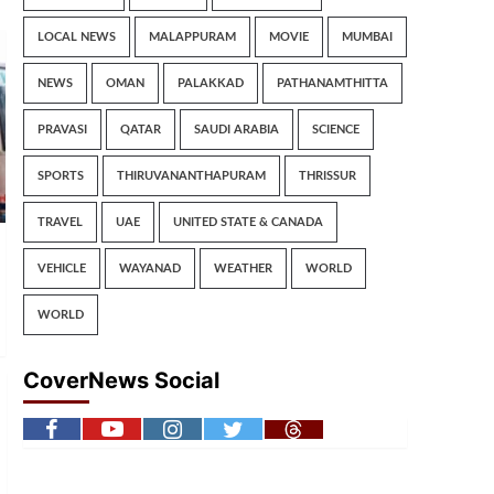
LOCAL NEWS
MALAPPURAM
MOVIE
MUMBAI
NEWS
OMAN
PALAKKAD
PATHANAMTHITTA
PRAVASI
QATAR
SAUDI ARABIA
SCIENCE
SPORTS
THIRUVANANTHAPURAM
THRISSUR
TRAVEL
UAE
UNITED STATE & CANADA
VEHICLE
WAYANAD
WEATHER
WORLD
WORLD
CoverNews Social