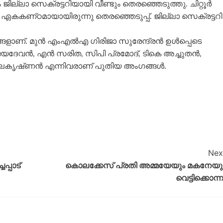
്ലാ സെക്രട്ടറിയായി വീണ്ടും തെരഞ്ഞെടുത്തു. ചിറ്റൂർ
ഏകകണ്‌ഠമായായിരുന്നു തെരഞ്ഞെടുപ്പ്. ജില്ലാ സെക്രട്ടറി
ുഖങ്ങളാണ്. മുൻ എംഎൽഎ ഗിരിജാ സുരേന്ദ്രൻ ഉൾപ്പെടെ
ആർ ജയദേവൻ, എൻ സരിത, സിപി പ്രമോദ്, ടികെ അച്ചുതൻ,
ാലകൃഷ്‌ണൻ എന്നിവരാണ് പുതിയ അംഗങ്ങൾ.
Nex
പ്പാട്
കൊലക്കേസ് പ്രതി അമ്മയേയും മകനേയു
വെട്ടിക്കൊന്ന