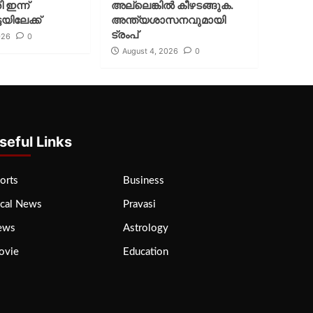
ി ഇന്ന്
അല്ലെങ്കില്‍ കീഴടങ്ങുക.
യിലേക്ക്
അന്ത്യശാസനവുമായി
ട്രംപ്
026
0
August 4, 2026
0
seful Links
orts
Business
cal News
Pravasi
ews
Astrology
ovie
Education