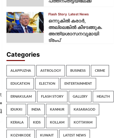
പത്തനംതിട്ടയിലേക്ക്
Flash Story
Latest News
ഒന്നുകില്‍ കരാര്‍,
അല്ലെങ്കില്‍ കീഴടങ്ങുക.
അന്ത്യശാസനവുമായി
ട്രംപ്
Categories
ALAPPUZHA
ASTROLOGY
BUSINESS
CRIME
EDUCATION
ELECTION
ENTERTAINMENT
t
ERNAKULAM
FLASH STORY
GALLERY
HEALTH
ം
ു
IDUKKI
INDIA
KANNUR
KASARAGOD
KERALA
KIDS
KOLLAM
KOTTAYAM
KOZHIKODE
KUWAIT
LATEST NEWS