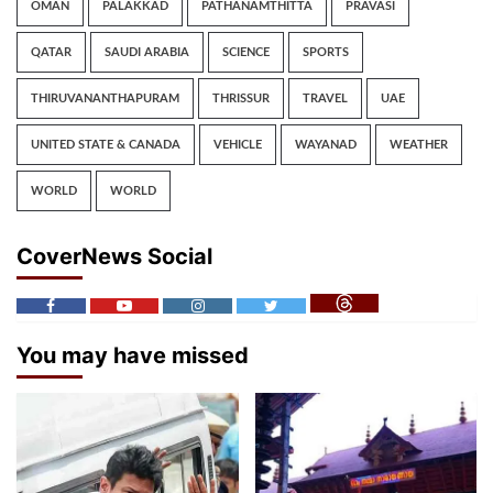
OMAN
PALAKKAD
PATHANAMTHITTA
PRAVASI
QATAR
SAUDI ARABIA
SCIENCE
SPORTS
THIRUVANANTHAPURAM
THRISSUR
TRAVEL
UAE
UNITED STATE & CANADA
VEHICLE
WAYANAD
WEATHER
WORLD
WORLD
CoverNews Social
You may have missed