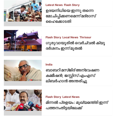
Latest News
Flash Story
ഉദയനിധിയെ ഇന്നു തന്നെ
മോചിപ്പിക്കണമെന്ന് മദ്രാസ്
ഹൈക്കോടതി
Flash Story
Local News
Thrissur
ഗുരുവായൂരില്‍ വെര്‍ച്വല്‍ ക്യൂ
ദര്‍ശനം ഇന്ന് മുതല്‍
India
ബാബറി മസ്ജിദ് അന്വേഷണ
കമ്മീഷന്‍; ജസ്റ്റിസ് എംഎസ്
ലിബര്‍ഹാന്‍ അന്തരിച്ചു
Flash Story
Latest News
മിന്നല്‍ പ്രളയം : മുഖ്യമന്ത്രി ഇന്ന്
പത്തനംതിട്ടയിലേക്ക്