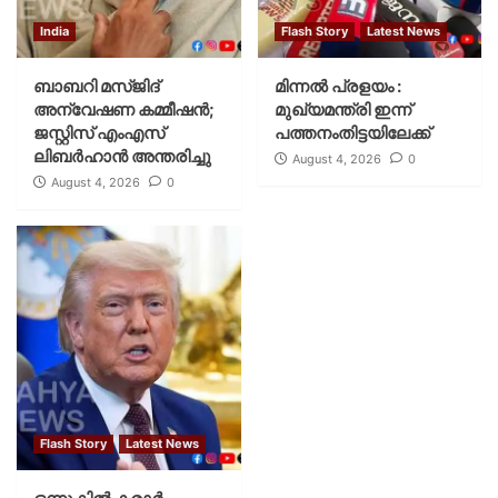
India
Flash Story
Latest News
ബാബറി മസ്ജിദ്
മിന്നല്‍ പ്രളയം :
അന്വേഷണ കമ്മീഷന്‍;
മുഖ്യമന്ത്രി ഇന്ന്
ജസ്റ്റിസ് എംഎസ്
പത്തനംതിട്ടയിലേക്ക്
ലിബര്‍ഹാന്‍ അന്തരിച്ചു
August 4, 2026
0
August 4, 2026
0
Flash Story
Latest News