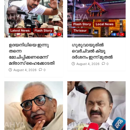
Flash Story
Local News
Latest News
Flash Story
Thrissur
ഉദയനിധിയെ ഇന്നു
ഗുരുവായൂരില്‍
തന്നെ
വെര്‍ച്വല്‍ ക്യൂ
മോചിപ്പിക്കണമെന്ന്
ദര്‍ശനം ഇന്ന് മുതല്‍
മദ്രാസ് ഹൈക്കോടതി
August 4, 2026
0
August 4, 2026
0