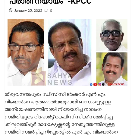
പരാതി ന്യായം “-KPCC
January 25, 2025
0
തിരുവനന്തപുരം :ഡിസിസി ട്രഷറർ എൻ എം
വിജയൻറെ ആത്മഹത്യയുമായി ബന്ധപ്പെട്ടുള്ള
അന്യേഷണത്തിനായി നിയോഗിച്ച നാലംഗ
സമിതിയുടെ റിപ്പോർട്ട് കെപിസിസിക്ക് സമർപ്പിച്ചു
.തിരുവഞ്ചൂർ രാധാകൃഷ്ണന്റെ നേതൃത്തത്തിലുള്ള
സമിതി സമർപ്പിച്ച റിപ്പോർട്ടിൽ എൻ എം വിജയൻറെ