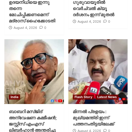
ഉദയനിധിയെ ഇന്നു
ഗുരുവായൂരില്‍
തന്നെ
വെര്‍ച്വല്‍ ക്യൂ
മോചിപ്പിക്കണമെന്ന്
ദര്‍ശനം ഇന്ന് മുതല്‍
മദ്രാസ് ഹൈക്കോടതി
August 4, 2026
0
August 4, 2026
0
India
Flash Story
Latest News
ബാബറി മസ്ജിദ്
മിന്നല്‍ പ്രളയം :
അന്വേഷണ കമ്മീഷന്‍;
മുഖ്യമന്ത്രി ഇന്ന്
ജസ്റ്റിസ് എംഎസ്
പത്തനംതിട്ടയിലേക്ക്
ലിബര്‍ഹാന്‍ അന്തരിച്ചു
August 4, 2026
0