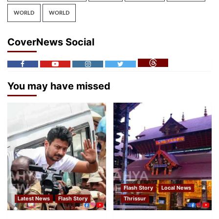
WORLD
WORLD
CoverNews Social
You may have missed
Flash Story
Local News
Latest News
Flash Story
Thrissur