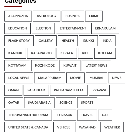
Categories
ALAPPUZHA
ASTROLOGY
BUSINESS
CRIME
EDUCATION
ELECTION
ENTERTAINMENT
ERNAKULAM
FLASH STORY
GALLERY
HEALTH
IDUKKI
INDIA
KANNUR
KASARAGOD
KERALA
KIDS
KOLLAM
KOTTAYAM
KOZHIKODE
KUWAIT
LATEST NEWS
LOCAL NEWS
MALAPPURAM
MOVIE
MUMBAI
NEWS
OMAN
PALAKKAD
PATHANAMTHITTA
PRAVASI
QATAR
SAUDI ARABIA
SCIENCE
SPORTS
THIRUVANANTHAPURAM
THRISSUR
TRAVEL
UAE
UNITED STATE & CANADA
VEHICLE
WAYANAD
WEATHER