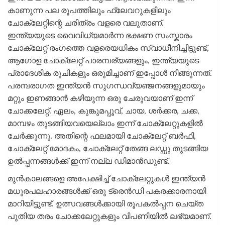
കാണുന്ന പല രൂപത്തിലും ഫ്ലേവറുകളിലും
ചോക്ലേറ്റിന്റെ ചരിത്രം വളരെ വലുതാണ്.
ഇന്ത്യയുടെ വൈവിധ്യമാർന്ന ഭക്ഷണ സംസ്കാരം
ചോക്ലേറ്റ് രംഗത്തെ വളരെയധികം സ്വാധീനിച്ചിട്ടുണ്ട്,
ആഗോള ചോക്ലേറ്റ് പാരമ്പര്യങ്ങളും, ഇന്ത്യയുടെ
പ്രാദേശിക രുചികളും ഒരുമിച്ചാണ് ഇപ്പോൾ നീങ്ങുന്നത്.
പരമ്പരാഗത ഇന്ത്യൻ സുഗന്ധവ്യഞ്ജനങ്ങളുമായും
മറ്റും ഇണങ്ങാൻ കഴിയുന്ന ഒരു ചേരുവയാണ് ഇന്ന്
ചോക്കലേറ്റ്. ഏലം, കുങ്കുമപ്പൂവ്, ചായ, ശർക്കര, ചക്ക,
മാമ്പഴം തുടങ്ങിയവയെല്ലാം ഇന്ന് ചോക്ലേറ്റുകളിൽ
ചേർക്കുന്നു. അതിന്റെ ഫലമായി ചോക്ലേറ്റ് ബർഫി,
ചോക്ലേറ്റ് മോദകം, ചോക്ലേറ്റ് തേങ്ങ ലഡ്ഡു തുടങ്ങിയ
ഉൽപ്പന്നങ്ങൾക്ക് ഇന്ന് നല്ല ഡിമാൻഡുണ്ട്.
മുൻകാലങ്ങളെ അപേക്ഷിച്ച് ചോക്ലേറ്റുകൾ ഇന്ത്യൻ
മധുരപലഹാരങ്ങൾക്ക് ഒരു ട്രെൻഡി പകരക്കാരനായി
മാറിയിട്ടുണ്ട്. ഉത്സവങ്ങൾക്കായി രൂപകൽപ്പന ചെയ്ത
പുതിയ തരം ചോക്കലേറ്റുകളും വിപണിയിൽ ലഭ്യമാണ്.