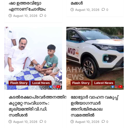
ഷാ ഉത്തരവിട്ടോ
മക്കൾ
എന്നാണ് ചോദ്യം:
August 10, 2026
0
August 10, 2026
0
Flash Story
Local News
Flash Story
Latest News
കടല്‍രക്ഷാപ്രവര്‍ത്തനത്തിന്
മോട്ടോര്‍ വാഹന വകുപ്പ്
കുറ്റമറ്റ സംവിധാനം :
ഉദ്യോഗസ്ഥര്‍
മുഖ്യമന്ത്രി വി.ഡി.
അനിശ്ചിതകാല
സതീശന്‍
സമരത്തില്‍
August 10, 2026
0
August 10, 2026
0