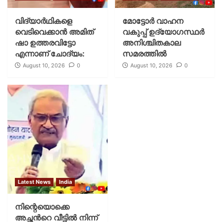
വിദ്യാര്‍ഥികളെ
മോട്ടോര്‍ വാഹന
വെടിവെക്കാന്‍ അമിത്
വകുപ്പ് ഉദ്യോഗസ്ഥര്‍
ഷാ ഉത്തരവിട്ടോ
അനിശ്ചിതകാല
എന്നാണ് ചോദ്യം:
സമരത്തില്‍
August 10, 2026
0
August 10, 2026
0
Latest News
India
നിന്റെയൊക്കെ
അച്ഛൻറെ വീട്ടിൽ നിന്ന്