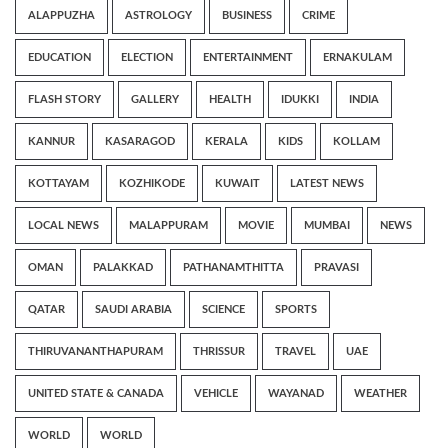
ALAPPUZHA
ASTROLOGY
BUSINESS
CRIME
EDUCATION
ELECTION
ENTERTAINMENT
ERNAKULAM
FLASH STORY
GALLERY
HEALTH
IDUKKI
INDIA
KANNUR
KASARAGOD
KERALA
KIDS
KOLLAM
KOTTAYAM
KOZHIKODE
KUWAIT
LATEST NEWS
LOCAL NEWS
MALAPPURAM
MOVIE
MUMBAI
NEWS
OMAN
PALAKKAD
PATHANAMTHITTA
PRAVASI
QATAR
SAUDI ARABIA
SCIENCE
SPORTS
THIRUVANANTHAPURAM
THRISSUR
TRAVEL
UAE
UNITED STATE & CANADA
VEHICLE
WAYANAD
WEATHER
WORLD
WORLD