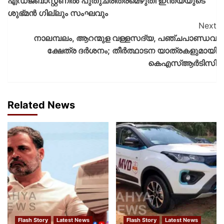
എഡ്‌ജ്‌ബാസ്റ്റണിൽ പുതുചരിത്രമെഴുതി ഇന്ത്യയുടെ
ശുഭ്‌മന്‍ ഗില്ലും സംഘവും
Next
നാലമ്പലം, ആറന്മുള വള്ളസദ്യ, പഞ്ചപാണ്ഡവ
ക്ഷേത്ര ദര്‍ശനം; തീർത്ഥാടന യാത്രകളുമായി
കെഎസ്ആർടിസി
Related News
Flash Story
Latest News
Flash Story
Latest News