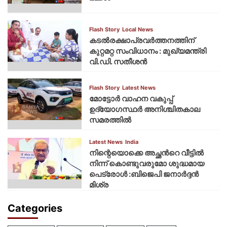
Flash Story
Local News
കടല്‍രക്ഷാപ്രവര്‍ത്തനത്തിന്
കുറ്റമറ്റ സംവിധാനം : മുഖ്യമന്ത്രി
വി.ഡി. സതീശന്‍
Flash Story
Latest News
മോട്ടോര്‍ വാഹന വകുപ്പ്
ഉദ്യോഗസ്ഥര്‍ അനിശ്ചിതകാല
സമരത്തില്‍
Latest News
India
നിന്റെയൊക്കെ അച്ഛൻറെ വീട്ടിൽ
നിന്ന് കൊണ്ടുവരുമോ ശുദ്ധമായ
പെട്രോൾ :ബിജെപി ജനാർദ്ദൻ
മിശ്ര
Categories