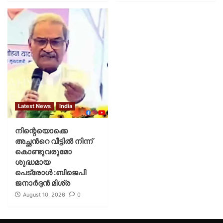
Latest News
India
നിന്റെയൊക്കെ
അച്ഛൻറെ വീട്ടിൽ നിന്ന്
കൊണ്ടുവരുമോ
ശുദ്ധമായ
പെട്രോൾ :ബിജെപി
ജനാർദ്ദൻ മിശ്ര
August 10, 2026
0