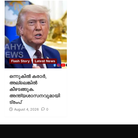
Flash Story
Latest News
ഒന്നുകില്‍ കരാര്‍,
അല്ലെങ്കില്‍
കീഴടങ്ങുക.
അന്ത്യശാസനവുമായി
ട്രംപ്
August 4, 2026
0