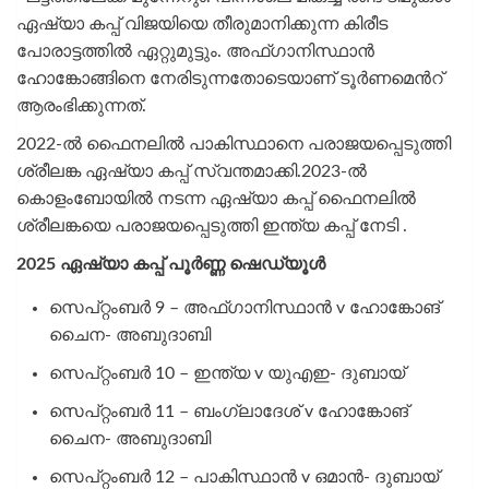
ഏഷ്യാ കപ്പ് വിജയിയെ തീരുമാനിക്കുന്ന കിരീട
പോരാട്ടത്തിൽ ഏറ്റുമുട്ടും. അഫ്‌ഗാനിസ്ഥാൻ
ഹോങ്കോങ്ങിനെ നേരിടുന്നതോടെയാണ് ടൂർണമെന്‍റ്
ആരംഭിക്കുന്നത്.
2022-ൽ ഫൈനലിൽ പാകിസ്ഥാനെ പരാജയപ്പെടുത്തി
ശ്രീലങ്ക ഏഷ്യാ കപ്പ് സ്വന്തമാക്കി.2023-ൽ
കൊളംബോയിൽ നടന്ന ഏഷ്യാ കപ്പ് ഫൈനലിൽ
ശ്രീലങ്കയെ പരാജയപ്പെടുത്തി ഇന്ത്യ കപ്പ് നേടി .
2025 ഏഷ്യാ കപ്പ് പൂർണ്ണ ഷെഡ്യൂൾ
സെപ്റ്റംബർ 9 – അഫ്‌ഗാനിസ്ഥാൻ v ഹോങ്കോങ്
ചൈന- അബുദാബി
സെപ്റ്റംബർ 10 – ഇന്ത്യ v യുഎഇ- ദുബായ്
സെപ്റ്റംബർ 11 – ബംഗ്ലാദേശ് v ഹോങ്കോങ്
ചൈന- അബുദാബി
സെപ്റ്റംബർ 12 – പാകിസ്ഥാൻ v ഒമാൻ- ദുബായ്