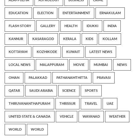
ALAPPUZHA
ASTROLOGY
BUSINESS
CRIME
EDUCATION
ELECTION
ENTERTAINMENT
ERNAKULAM
FLASH STORY
GALLERY
HEALTH
IDUKKI
INDIA
KANNUR
KASARAGOD
KERALA
KIDS
KOLLAM
KOTTAYAM
KOZHIKODE
KUWAIT
LATEST NEWS
LOCAL NEWS
MALAPPURAM
MOVIE
MUMBAI
NEWS
OMAN
PALAKKAD
PATHANAMTHITTA
PRAVASI
QATAR
SAUDI ARABIA
SCIENCE
SPORTS
THIRUVANANTHAPURAM
THRISSUR
TRAVEL
UAE
UNITED STATE & CANADA
VEHICLE
WAYANAD
WEATHER
WORLD
WORLD