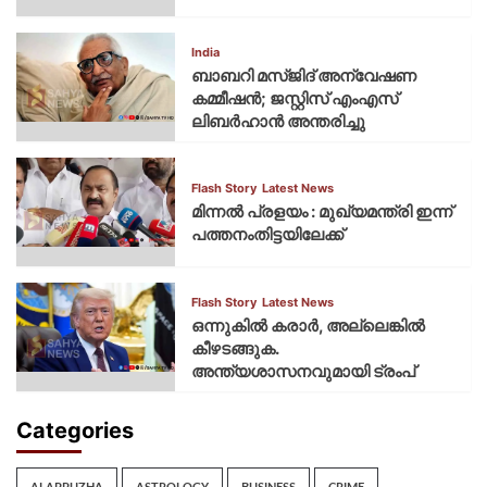
India
ബാബറി മസ്ജിദ് അന്വേഷണ
കമ്മീഷന്‍; ജസ്റ്റിസ് എംഎസ്
ലിബര്‍ഹാന്‍ അന്തരിച്ചു
Flash Story
Latest News
മിന്നല്‍ പ്രളയം : മുഖ്യമന്ത്രി ഇന്ന്
പത്തനംതിട്ടയിലേക്ക്
Flash Story
Latest News
ഒന്നുകില്‍ കരാര്‍, അല്ലെങ്കില്‍
കീഴടങ്ങുക.
അന്ത്യശാസനവുമായി ട്രംപ്
Categories