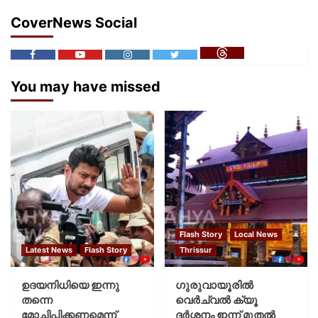
CoverNews Social
You may have missed
Flash Story
Local News
Latest News
Flash Story
Thrissur
ഉദയനിധിയെ ഇന്നു
ഗുരുവായൂരില്‍
തന്നെ
വെര്‍ച്വല്‍ ക്യൂ
മോചിപ്പിക്കണമെന്ന്
ദര്‍ശനം ഇന്ന് മുതല്‍