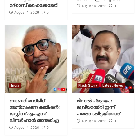
മദ്രാസ് ഹൈക്കോടതി
August 4, 2026
0
August 4, 2026
0
India
Flash Story
Latest News
ബാബറി മസ്ജിദ്
മിന്നല്‍ പ്രളയം :
അന്വേഷണ കമ്മീഷന്‍;
മുഖ്യമന്ത്രി ഇന്ന്
ജസ്റ്റിസ് എംഎസ്
പത്തനംതിട്ടയിലേക്ക്
ലിബര്‍ഹാന്‍ അന്തരിച്ചു
August 4, 2026
0
August 4, 2026
0