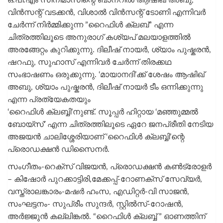
ഒ.പി.എം സിനിമാസിന്റെ ബാനറിൽ ആഷിഖ് അബു,
വിൻസന്റ് വടക്കൻ, വിശാൽ വിൻസന്റ് ടോണി എന്നിവർ
ചേർന്ന് നിർമ്മിക്കുന്ന ”റൈഫിൾ ക്ലബ്” എന്ന
ചിത്രത്തിലൂടെ അനുരാഗ് കശ്യപ് മലയാളത്തിൽ
അരങ്ങേറ്റം കുറിക്കുന്നു. ദിലീഷ് നായർ, ശ്യാം പുഷ്കരൻ,
ഷറഫു, സുഹാസ് എന്നിവർ ചേർന്ന് തിരക്കഥ
സംഭാഷണം ഒരുക്കുന്നു. ‘മായാനദി’ക്ക് ശേഷം ആഷിഖ്
അബു, ശ്യാം പുഷ്കരൻ, ദിലീഷ് നായർ ടീം ഒന്നിക്കുന്നു
എന്ന പ്രത്യേകതയും
‘റൈഫിൾ ക്ലബ്ബി’നുണ്ട്. സൂപ്പർ ഹിറ്റായ ‘മഞ്ഞുമ്മൽ
ബോയ്സ്’ എന്ന ചിത്രത്തിലൂടെ ഏറേ ജനപ്രീതി നേടിയ
അജയൻ ചാലിശ്ശേരിയാണ് ‘റൈഫിൾ ക്ലബ്ബി’ന്റെ
പ്രൊഡക്ഷൻ ഡിസൈനർ.
സംഗീതം-റെക്സ് വിജയൻ, പ്രൊഡക്ഷൻ കൺട്രോളർ
– കിഷോർ പുറക്കാട്ടിരി,മേക്കപ്പ്-റോണക്സ് സേവ്യർ,
വസ്ത്രാലങ്കാരം-മഷർ ഹംസ, എഡിറ്റർ-വി സാജൻ,
സംഘട്ടനം- സുപ്രീം സുന്ദർ, സ്റ്റിൽസ്-റോഷൻ,
അർജ്ജുൻ കല്ലിങ്കൽ. “റൈഫിൾ ക്ലബ്ബ് ” ഓണത്തിന്