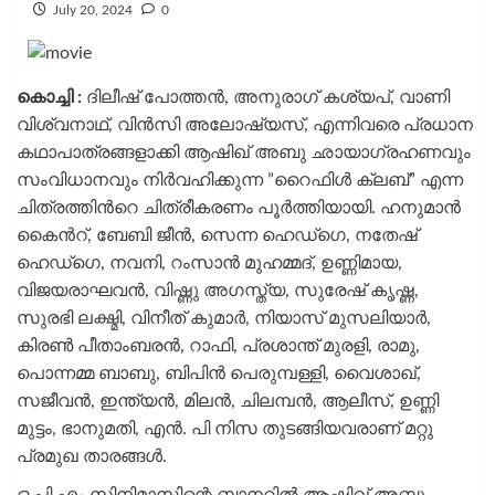
July 20, 2024
0
കൊച്ചി :
ദിലീഷ് പോത്തൻ, അനുരാഗ് കശ്യപ്, വാണി
വിശ്വനാഥ്, വിൻസി അലോഷ്യസ്, എന്നിവരെ പ്രധാന
കഥാപാത്രങ്ങളാക്കി ആഷിഖ് അബു ഛായാഗ്രഹണവും
സംവിധാനവും നിർവഹിക്കുന്ന ”റൈഫിൾ ക്ലബ്” എന്ന
ചിത്രത്തിന്‍റെ ചിത്രീകരണം പൂർത്തിയായി. ഹനുമാൻ
കൈന്‍റ്, ബേബി ജീൻ, സെന്ന ഹെഡ്ഗെ, നതേഷ്
ഹെഡ്ഗെ, നവനി, റംസാൻ മുഹമ്മദ്, ഉണ്ണിമായ,
വിജയരാഘവൻ, വിഷ്ണു അഗസ്ത്യ, സുരേഷ് കൃഷ്ണ,
സുരഭി ലക്ഷ്മി, വിനീത് കുമാർ, നിയാസ് മുസലിയാർ,
കിരൺ പീതാംബരൻ, റാഫി, പ്രശാന്ത് മുരളി, രാമു,
പൊന്നമ്മ ബാബു, ബിപിൻ പെരുമ്പള്ളി, വൈശാഖ്,
സജീവൻ, ഇന്ത്യൻ, മിലൻ, ചിലമ്പൻ, ആലീസ്, ഉണ്ണി
മുട്ടം, ഭാനുമതി, എൻ. പി നിസ തുടങ്ങിയവരാണ് മറ്റു
പ്രമുഖ താരങ്ങൾ.