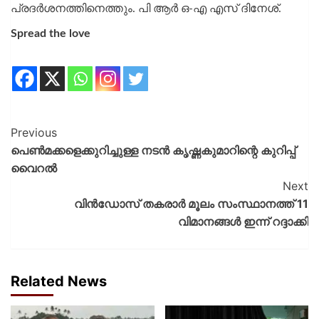
പ്രദർശനത്തിനെത്തും. പി ആർ ഒ-എ എസ് ദിനേശ്.
Spread the love
Previous
പെൺമക്കളെക്കുറിച്ചുള്ള നടൻ കൃഷ്ണകുമാറിന്റെ കുറിപ്പ്
വൈറൽ
Next
വിൻഡോസ് തകരാർ മൂലം സംസ്ഥാനത്ത് 11
വിമാനങ്ങൾ ഇന്ന് റദ്ദാക്കി
Related News