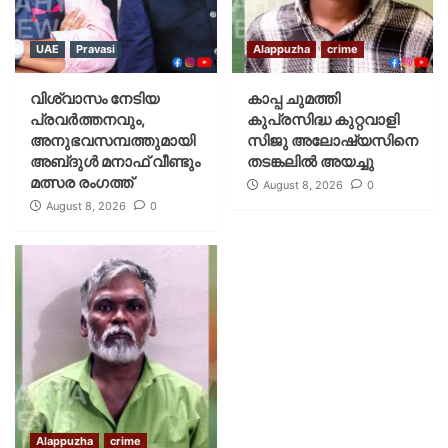
UAE
Pravasi
Alappuzha
crime
വിശ്വാസം നേടിയ
കാപ്പ ചുമത്തി
പ്രവർത്തനവും,
കുപ്രസിദ്ധ കുറ്റവാളി
അനുഭവസമ്പത്തുമായി
സിജു അലോഷ്യസിനെ
അബ്‌ദുൾ മനാഫ് വീണ്ടും
തടങ്കലിൽ അയച്ചു
മത്സര രംഗത്ത്
August 8, 2026
0
August 8, 2026
0
Alappuzha
crime