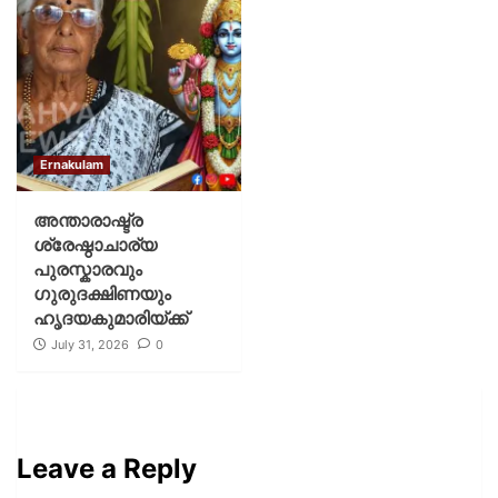
Ernakulam
അന്താരാഷ്ട്ര
ശ്രേഷ്ഠാചാര്യ
പുരസ്കാരവും
ഗുരുദക്ഷിണയും
ഹൃദയകുമാരിയ്ക്ക്
July 31, 2026
0
Leave a Reply