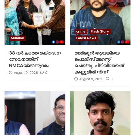
crime
Flash Story
Mumbai
Latest News
38 വർഷത്തെ രക്തദാന
അർജുൻ ആയങ്കിയെ
സേവനത്തിന്
പൊലീസ് അറസ്റ്റ്
NMCAയ്ക്ക് ആദരം
ചെയ്‌തു; പിടിയിലായത്
കണ്ണൂരിൽ നിന്ന്
August 9, 2026
0
August 9, 2026
0