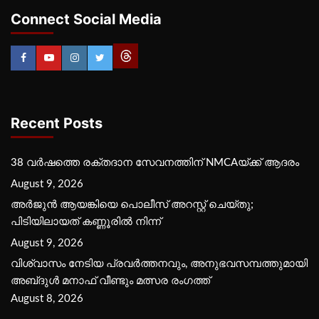
Connect Social Media
Recent Posts
38 വർഷത്തെ രക്തദാന സേവനത്തിന് NMCAയ്ക്ക് ആദരം
August 9, 2026
അർജുൻ ആയങ്കിയെ പൊലീസ് അറസ്റ്റ് ചെയ്‌തു;
പിടിയിലായത് കണ്ണൂരിൽ നിന്ന്
August 9, 2026
വിശ്വാസം നേടിയ പ്രവർത്തനവും, അനുഭവസമ്പത്തുമായി
അബ്‌ദുൾ മനാഫ് വീണ്ടും മത്സര രംഗത്ത്
August 8, 2026