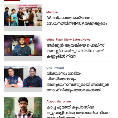
Mumbai
38 വർഷത്തെ രക്തദാന
സേവനത്തിന് NMCAയ്ക്ക് ആദരം
crime
Flash Story
Latest News
അർജുൻ ആയങ്കിയെ പൊലീസ്
അറസ്റ്റ് ചെയ്‌തു; പിടിയിലായത്
കണ്ണൂരിൽ നിന്ന്
UAE
Pravasi
വിശ്വാസം നേടിയ
പ്രവർത്തനവും,
അനുഭവസമ്പത്തുമായി അബ്‌ദുൾ
മനാഫ് വീണ്ടും മത്സര രംഗത്ത്
Alappuzha
crime
കാപ്പ ചുമത്തി കുപ്രസിദ്ധ
കുറ്റവാളി സിജു അലോഷ്യസിനെ