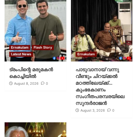
Ernakulam
Flash Story
Latest News
Ernakulam
ട്രംപിന്റെ മരുമകന്‍
പാടുവാനായ് വന്നു
കൊച്ചിയില്‍
വീണ്ടും ചിറയ്ക്കൽ
മഠത്തിലേയ്ക്ക്…
August 8, 2026
0
കുംഭകോണം
സംഗീതപരമ്പരയിലെ
സുന്ദർരാജൻ
August 3, 2026
0