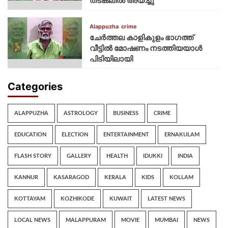
തടങ്കലിൽ അയച്ചു
Alappuzha
crime
ചേർത്തല കാളികുളം ഭാഗത്ത്
വീട്ടിൽ മോഷണം നടത്തിയയാൾ
പിടിയിലായി
Categories
ALAPPUZHA
ASTROLOGY
BUSINESS
CRIME
EDUCATION
ELECTION
ENTERTAINMENT
ERNAKULAM
FLASH STORY
GALLERY
HEALTH
IDUKKI
INDIA
KANNUR
KASARAGOD
KERALA
KIDS
KOLLAM
KOTTAYAM
KOZHIKODE
KUWAIT
LATEST NEWS
LOCAL NEWS
MALAPPURAM
MOVIE
MUMBAI
NEWS