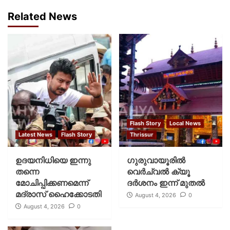
Related News
Flash Story
Local News
Latest News
Flash Story
Thrissur
ഉദയനിധിയെ ഇന്നു
ഗുരുവായൂരില്‍
തന്നെ
വെര്‍ച്വല്‍ ക്യൂ
മോചിപ്പിക്കണമെന്ന്
ദര്‍ശനം ഇന്ന് മുതല്‍
മദ്രാസ് ഹൈക്കോടതി
August 4, 2026
0
August 4, 2026
0