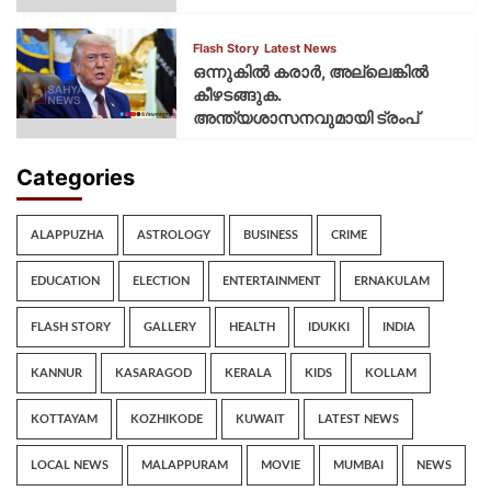
Flash Story
Latest News
ഒന്നുകില്‍ കരാര്‍, അല്ലെങ്കില്‍
കീഴടങ്ങുക.
അന്ത്യശാസനവുമായി ട്രംപ്
Categories
ALAPPUZHA
ASTROLOGY
BUSINESS
CRIME
EDUCATION
ELECTION
ENTERTAINMENT
ERNAKULAM
FLASH STORY
GALLERY
HEALTH
IDUKKI
INDIA
KANNUR
KASARAGOD
KERALA
KIDS
KOLLAM
KOTTAYAM
KOZHIKODE
KUWAIT
LATEST NEWS
LOCAL NEWS
MALAPPURAM
MOVIE
MUMBAI
NEWS