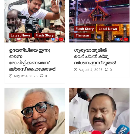
Flash Story
Local News
Latest News
Flash Story
Thrissur
ഉദയനിധിയെ ഇന്നു
ഗുരുവായൂരില്‍
തന്നെ
വെര്‍ച്വല്‍ ക്യൂ
മോചിപ്പിക്കണമെന്ന്
ദര്‍ശനം ഇന്ന് മുതല്‍
മദ്രാസ് ഹൈക്കോടതി
August 4, 2026
0
August 4, 2026
0