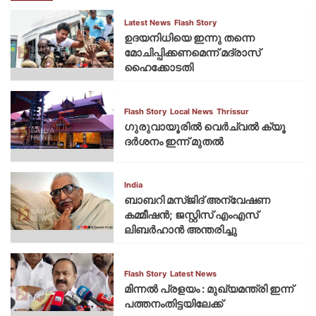
Latest News
Flash Story
ഉദയനിധിയെ ഇന്നു തന്നെ
മോചിപ്പിക്കണമെന്ന് മദ്രാസ്
ഹൈക്കോടതി
Flash Story
Local News
Thrissur
ഗുരുവായൂരില്‍ വെര്‍ച്വല്‍ ക്യൂ
ദര്‍ശനം ഇന്ന് മുതല്‍
India
ബാബറി മസ്ജിദ് അന്വേഷണ
കമ്മീഷന്‍; ജസ്റ്റിസ് എംഎസ്
ലിബര്‍ഹാന്‍ അന്തരിച്ചു
Flash Story
Latest News
മിന്നല്‍ പ്രളയം : മുഖ്യമന്ത്രി ഇന്ന്
പത്തനംതിട്ടയിലേക്ക്