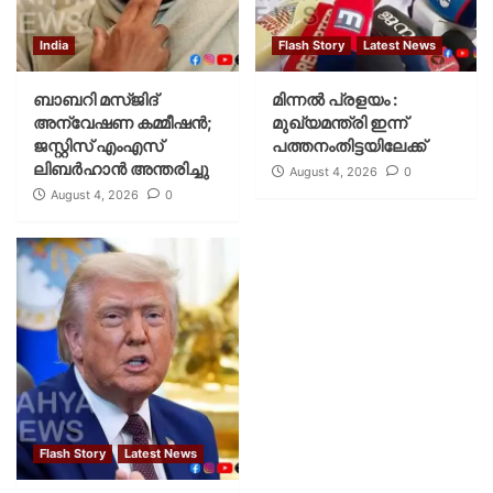
India
Flash Story
Latest News
ബാബറി മസ്ജിദ്
മിന്നല്‍ പ്രളയം :
അന്വേഷണ കമ്മീഷന്‍;
മുഖ്യമന്ത്രി ഇന്ന്
ജസ്റ്റിസ് എംഎസ്
പത്തനംതിട്ടയിലേക്ക്
ലിബര്‍ഹാന്‍ അന്തരിച്ചു
August 4, 2026
0
August 4, 2026
0
Flash Story
Latest News