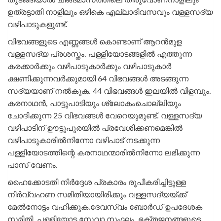
തുടങ്ങിയാൽ ചിങ്ങമാസത്തിലെ തിരുവോണനാളിലും
ഉത്രട്ടാതി നാളിലും ഒഴികെ എല്ലാദിവസവും വള്ളസദ്യ
വഴിപാടുകളുണ്ട്.
വിഭവങ്ങളുടെ എണ്ണങ്ങള്‍ കൊണ്ടാണ് ആറന്‍മുള
വള്ളസദ്യ പ്രശസ്തം. പള്ളിയോടങ്ങളില്‍ എത്തുന്ന
കരക്കാര്‍ക്കും വഴിപാടുകാര്‍ക്കും വഴിപാടുകാര്‍
ക്ഷണിക്കുന്നവര്‍ക്കുമായി 64 വിഭവങ്ങള്‍ അടങ്ങുന്ന
സദ്യയാണ് നല്‍കുക. 44 വിഭവങ്ങൾ ഇലയിൽ വിളമ്പും.
കരനാഥൻ, പാട്ടുപാടിയും ശ്ലോകംചൊല്ലിയും
ചോദിക്കുന്ന 25 വിഭവങ്ങൾ വേറെയുമുണ്ട്. വള്ളസദ്യ
വഴിപാടിന് ഊട്ടുപുരയിൽ പ്രവേശിക്കണമെങ്കിൽ
വഴിപാടുകാരിൽനിന്നോ വഴിപാട് നടക്കുന്ന
പള്ളിയോടത്തിന്റെ കരനാഥന്മാരിൽനിന്നോ ലഭിക്കുന്ന
പാസ് വേണം.
ഹൈക്കോടതി നിര്‍ദ്ദേശ പ്രകാരം രൂപീകരിച്ചിട്ടുള്ള
നിര്‍വ്വഹണ സമിതിയായിരിക്കും വള്ളസദ്യയ്‌ക്ക്
മേല്‍നോട്ടം വഹിക്കുക.ദേവസ്വം ബോര്‍ഡ് ഉപദേശക
സമിതി, പള്ളിയോട സേവാ സംഘം, ഭക്തജനങ്ങളുടെ