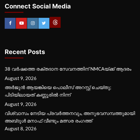
Connect Social Media
Recent Posts
38 വർഷത്തെ രക്തദാന സേവനത്തിന് NMCAയ്ക്ക് ആദരം
August 9, 2026
അർജുൻ ആയങ്കിയെ പൊലീസ് അറസ്റ്റ് ചെയ്‌തു;
പിടിയിലായത് കണ്ണൂരിൽ നിന്ന്
August 9, 2026
വിശ്വാസം നേടിയ പ്രവർത്തനവും, അനുഭവസമ്പത്തുമായി
അബ്‌ദുൾ മനാഫ് വീണ്ടും മത്സര രംഗത്ത്
August 8, 2026