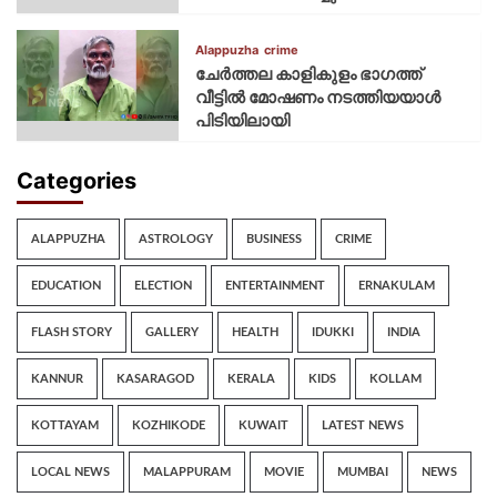
Alappuzha
crime
ചേർത്തല കാളികുളം ഭാഗത്ത്
വീട്ടിൽ മോഷണം നടത്തിയയാൾ
പിടിയിലായി
Categories
ALAPPUZHA
ASTROLOGY
BUSINESS
CRIME
EDUCATION
ELECTION
ENTERTAINMENT
ERNAKULAM
FLASH STORY
GALLERY
HEALTH
IDUKKI
INDIA
KANNUR
KASARAGOD
KERALA
KIDS
KOLLAM
KOTTAYAM
KOZHIKODE
KUWAIT
LATEST NEWS
LOCAL NEWS
MALAPPURAM
MOVIE
MUMBAI
NEWS