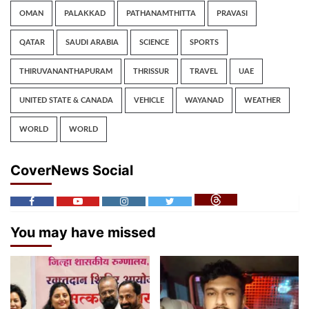
OMAN
PALAKKAD
PATHANAMTHITTA
PRAVASI
QATAR
SAUDI ARABIA
SCIENCE
SPORTS
THIRUVANANTHAPURAM
THRISSUR
TRAVEL
UAE
UNITED STATE & CANADA
VEHICLE
WAYANAD
WEATHER
WORLD
WORLD
CoverNews Social
You may have missed