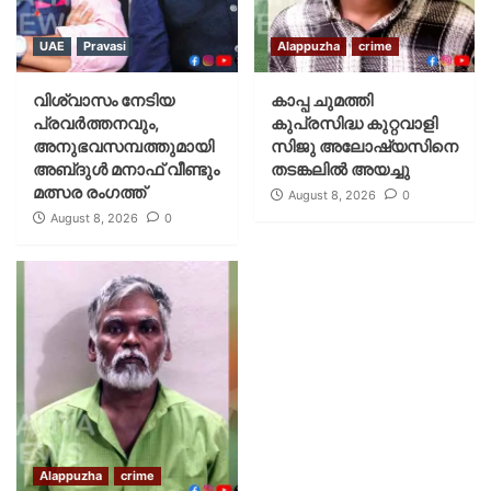
UAE
Pravasi
Alappuzha
crime
വിശ്വാസം നേടിയ
കാപ്പ ചുമത്തി
പ്രവർത്തനവും,
കുപ്രസിദ്ധ കുറ്റവാളി
അനുഭവസമ്പത്തുമായി
സിജു അലോഷ്യസിനെ
അബ്‌ദുൾ മനാഫ് വീണ്ടും
തടങ്കലിൽ അയച്ചു
മത്സര രംഗത്ത്
August 8, 2026
0
August 8, 2026
0
Alappuzha
crime