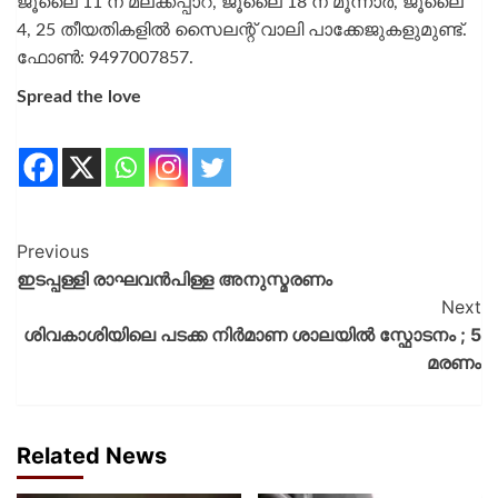
ജൂലൈ 11 ന് മലക്കപ്പാറ, ജൂലൈ 18 ന് മൂന്നാര്‍, ജൂലൈ
4, 25 തീയതികളില്‍ സൈലന്റ് വാലി പാക്കേജുകളുമുണ്ട്.
ഫോണ്‍: 9497007857.
Spread the love
Previous
ഇടപ്പള്ളി രാഘവൻപിള്ള അനുസ്മരണം
Next
ശിവകാശിയിലെ പടക്ക നിർമാണ ശാലയിൽ സ്ഫോടനം ; 5
മരണം
Related News