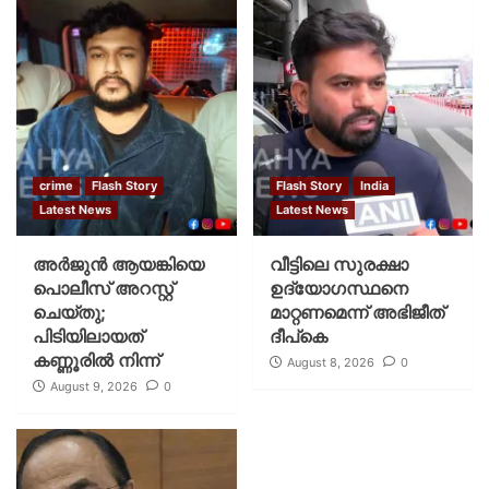
crime
Flash Story
Flash Story
India
Latest News
Latest News
അർജുൻ ആയങ്കിയെ
വീട്ടിലെ സുരക്ഷാ
പൊലീസ് അറസ്റ്റ്
ഉദ്യോഗസ്ഥനെ
ചെയ്‌തു;
മാറ്റണമെന്ന് അഭിജീത്
പിടിയിലായത്
ദീപ്‌കെ
കണ്ണൂരിൽ നിന്ന്
August 8, 2026
0
August 9, 2026
0