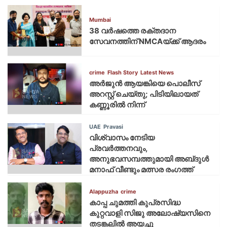
Mumbai
38 വർഷത്തെ രക്തദാന
സേവനത്തിന് NMCAയ്ക്ക് ആദരം
crime
Flash Story
Latest News
അർജുൻ ആയങ്കിയെ പൊലീസ്
അറസ്റ്റ് ചെയ്‌തു; പിടിയിലായത്
കണ്ണൂരിൽ നിന്ന്
UAE
Pravasi
വിശ്വാസം നേടിയ
പ്രവർത്തനവും,
അനുഭവസമ്പത്തുമായി അബ്‌ദുൾ
മനാഫ് വീണ്ടും മത്സര രംഗത്ത്
Alappuzha
crime
കാപ്പ ചുമത്തി കുപ്രസിദ്ധ
കുറ്റവാളി സിജു അലോഷ്യസിനെ
തടങ്കലിൽ അയച്ചു