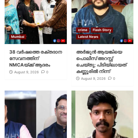
crime
Flash Story
Mumbai
Latest News
38 വർഷത്തെ രക്തദാന
അർജുൻ ആയങ്കിയെ
സേവനത്തിന്
പൊലീസ് അറസ്റ്റ്
NMCAയ്ക്ക് ആദരം
ചെയ്‌തു; പിടിയിലായത്
കണ്ണൂരിൽ നിന്ന്
August 9, 2026
0
August 9, 2026
0