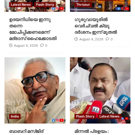
Latest News
Flash Story
Thrissur
ഉദയനിധിയെ ഇന്നു
ഗുരുവായൂരില്‍
തന്നെ
വെര്‍ച്വല്‍ ക്യൂ
മോചിപ്പിക്കണമെന്ന്
ദര്‍ശനം ഇന്ന് മുതല്‍
മദ്രാസ് ഹൈക്കോടതി
August 4, 2026
0
August 4, 2026
0
India
Flash Story
Latest News
ബാബറി മസ്ജിദ്
മിന്നല്‍ പ്രളയം :