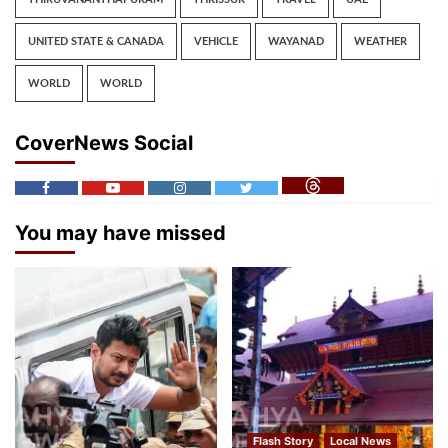
UNITED STATE & CANADA
VEHICLE
WAYANAD
WEATHER
WORLD
WORLD
CoverNews Social
You may have missed
Flash Story
Local News