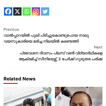
Previous
വാൽപ്പാറയിൽ പുലി പിടിച്ചുകൊണ്ടുപോയ നാലു
വയസുകാരിയെ മരിച്ച നിലയിൽ കണ്ടെത്തി
Next
പ്രവേശന ദിവസം പ്ലസ് വൺ വിദ്യാർഥികളെ
ആക്രമിച്ച് സീനിയേഴ്സ്, 3 പേർക്ക് ​ഗുരുതര പരിക്ക്
Related News