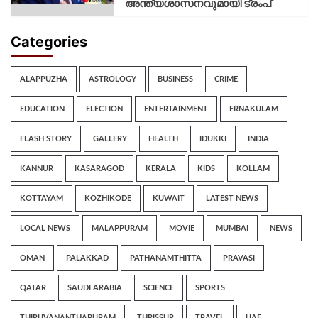
അന്ത്യശാസനവുമായി ട്രംപ്
Categories
ALAPPUZHA
ASTROLOGY
BUSINESS
CRIME
EDUCATION
ELECTION
ENTERTAINMENT
ERNAKULAM
FLASH STORY
GALLERY
HEALTH
IDUKKI
INDIA
KANNUR
KASARAGOD
KERALA
KIDS
KOLLAM
KOTTAYAM
KOZHIKODE
KUWAIT
LATEST NEWS
LOCAL NEWS
MALAPPURAM
MOVIE
MUMBAI
NEWS
OMAN
PALAKKAD
PATHANAMTHITTA
PRAVASI
QATAR
SAUDI ARABIA
SCIENCE
SPORTS
THIRUVANANTHAPURAM
THRISSUR
TRAVEL
UAE