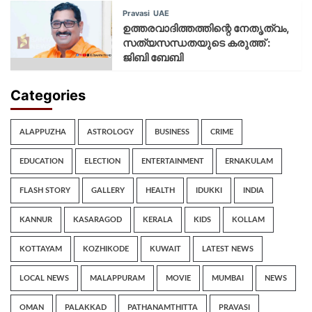
Pravasi
UAE
ഉത്തരവാദിത്തത്തിന്റെ നേതൃത്വം,
സത്യസന്ധതയുടെ കരുത്ത് :
ജിബി ബേബി
Categories
ALAPPUZHA
ASTROLOGY
BUSINESS
CRIME
EDUCATION
ELECTION
ENTERTAINMENT
ERNAKULAM
FLASH STORY
GALLERY
HEALTH
IDUKKI
INDIA
KANNUR
KASARAGOD
KERALA
KIDS
KOLLAM
KOTTAYAM
KOZHIKODE
KUWAIT
LATEST NEWS
LOCAL NEWS
MALAPPURAM
MOVIE
MUMBAI
NEWS
OMAN
PALAKKAD
PATHANAMTHITTA
PRAVASI