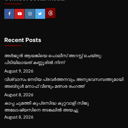
Recent Posts
അർജുൻ ആയങ്കിയെ പൊലീസ് അറസ്റ്റ് ചെയ്‌തു;
പിടിയിലായത് കണ്ണൂരിൽ നിന്ന്
August 9, 2026
വിശ്വാസം നേടിയ പ്രവർത്തനവും, അനുഭവസമ്പത്തുമായി
അബ്‌ദുൾ മനാഫ് വീണ്ടും മത്സര രംഗത്ത്
August 8, 2026
കാപ്പ ചുമത്തി കുപ്രസിദ്ധ കുറ്റവാളി സിജു
അലോഷ്യസിനെ തടങ്കലിൽ അയച്ചു
August 8, 2026