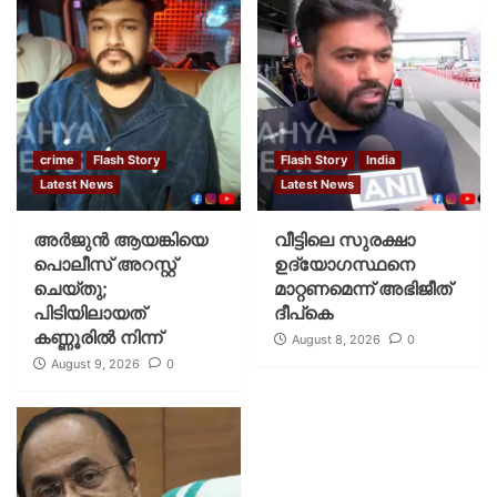
crime
Flash Story
Flash Story
India
Latest News
Latest News
അർജുൻ ആയങ്കിയെ
വീട്ടിലെ സുരക്ഷാ
പൊലീസ് അറസ്റ്റ്
ഉദ്യോഗസ്ഥനെ
ചെയ്‌തു;
മാറ്റണമെന്ന് അഭിജീത്
പിടിയിലായത്
ദീപ്‌കെ
കണ്ണൂരിൽ നിന്ന്
August 8, 2026
0
August 9, 2026
0