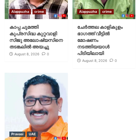
Alappuzha
crime
Alappuzha
crime
കാപ്പ ചുമത്തി
ചേർത്തല കാളികുളം
കുപ്രസിദ്ധ കുറ്റവാളി
ഭാഗത്ത് വീട്ടിൽ
സിജു അലോഷ്യസിനെ
മോഷണം
തടങ്കലിൽ അയച്ചു
നടത്തിയയാൾ
പിടിയിലായി
August 8, 2026
0
August 8, 2026
0
Pravasi
UAE