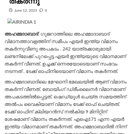
തക‍ർന്നു
June 12, 2025
0
അഹമ്മദാബാദ്:
ഗുജറാത്തിലെ അഹമ്മാദാബാദ്
വിമാനത്താവളത്തിന് സമീപം എയ‍ർ ഇന്ത്യ വിമാനം
തകർന്നുവീണു അപകടം . 242 യാത്രക്കാരുമായി
ലണ്ടനിലേക്ക് പുറപ്പെട്ട എയ‍ർ ഇന്ത്യയുടെ വിമാനമാണ്
തകർന്ന് വീണത്. ഉച്ചക്ക് ഒന്നരയോടെയാണ് സംഭവം
നടന്നത് . ടേക്ക് ഓഫിനിടെയാണ് വിമാനം തകർന്നത്.
അഹമ്മദാബാദിലെ മേഘാനി മേഖലയിൽ ആണ് വിമാനം
തക‍ർന്ന് വീണത്. ബോയിംഗ് ഡ്രീംലൈനർ വിമാനമാണ്
അപകടത്തിൽപ്പെട്ടത്. ഷെഡ്യൂൾ ചെയ്ത സമയത്തിന്
അൽപം വൈകിയാണ് വിമാനം ടേക്ക് ഓഫ് ചെയ്തത്.
ടേക്ക് ഓഫിന് ക്ലിയറൻസ് നൽകിയ 9 മിനിറ്റിന്
ശേഷമാണ് വിമാനം തകർന്നത്. എഐ171 എന്ന എയർ
ഇന്ത്യ വിമാനമാണ് തകർന്നത്. അഹമ്മദാബാദിൽ നിന്ന്