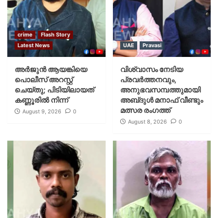
crime
Flash Story
Latest News
UAE
Pravasi
അർജുൻ ആയങ്കിയെ
വിശ്വാസം നേടിയ
പൊലീസ് അറസ്റ്റ്
പ്രവർത്തനവും,
ചെയ്‌തു; പിടിയിലായത്
അനുഭവസമ്പത്തുമായി
കണ്ണൂരിൽ നിന്ന്
അബ്‌ദുൾ മനാഫ് വീണ്ടും
മത്സര രംഗത്ത്
August 9, 2026
0
August 8, 2026
0