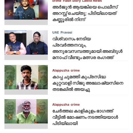
crime
Flash Story
Latest News
അർജുൻ ആയങ്കിയെ പൊലീസ്
അറസ്റ്റ് ചെയ്‌തു; പിടിയിലായത്
കണ്ണൂരിൽ നിന്ന്
UAE
Pravasi
വിശ്വാസം നേടിയ
പ്രവർത്തനവും,
അനുഭവസമ്പത്തുമായി അബ്‌ദുൾ
മനാഫ് വീണ്ടും മത്സര രംഗത്ത്
Alappuzha
crime
കാപ്പ ചുമത്തി കുപ്രസിദ്ധ
കുറ്റവാളി സിജു അലോഷ്യസിനെ
തടങ്കലിൽ അയച്ചു
Alappuzha
crime
ചേർത്തല കാളികുളം ഭാഗത്ത്
വീട്ടിൽ മോഷണം നടത്തിയയാൾ
പിടിയിലായി