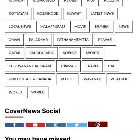
KANNUR
KASARAGOD
KERALA
KIDS
KOLLAM
KOTTAYAM
KOZHIKODE
KUWAIT
LATEST NEWS
LOCAL NEWS
MALAPPURAM
MOVIE
MUMBAI
NEWS
OMAN
PALAKKAD
PATHANAMTHITTA
PRAVASI
QATAR
SAUDI ARABIA
SCIENCE
SPORTS
THIRUVANANTHAPURAM
THRISSUR
TRAVEL
UAE
UNITED STATE & CANADA
VEHICLE
WAYANAD
WEATHER
WORLD
WORLD
CoverNews Social
You may have missed