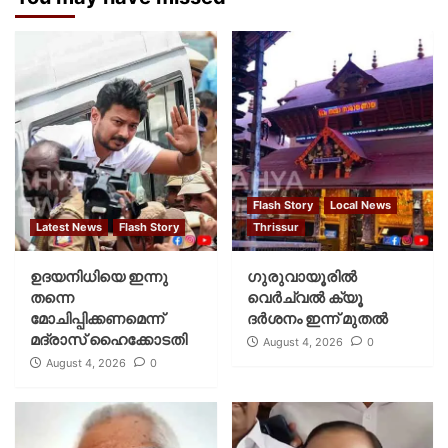
Flash Story
Local News
Latest News
Flash Story
Thrissur
ഉദയനിധിയെ ഇന്നു
ഗുരുവായൂരില്‍
തന്നെ
വെര്‍ച്വല്‍ ക്യൂ
മോചിപ്പിക്കണമെന്ന്
ദര്‍ശനം ഇന്ന് മുതല്‍
മദ്രാസ് ഹൈക്കോടതി
August 4, 2026
0
August 4, 2026
0