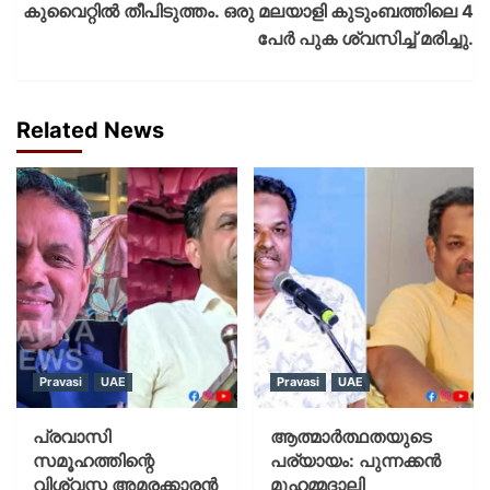
കുവൈറ്റിൽ തീപിടുത്തം. ഒരു മലയാളി കുടുംബത്തിലെ 4
പേർ പുക ശ്വസിച്ച് മരിച്ചു.
Related News
Pravasi
UAE
Pravasi
UAE
പ്രവാസി
ആത്മാർത്ഥതയുടെ
സമൂഹത്തിന്റെ
പര്യായം: പുന്നക്കൻ
വിശ്വസ്ത അമരക്കാരൻ
മുഹമ്മദാലി