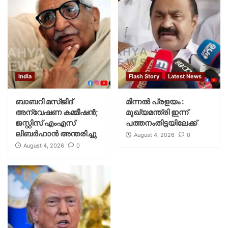
India
Flash Story
Latest News
ബാബറി മസ്ജിദ്
മിന്നല്‍ പ്രളയം :
അന്വേഷണ കമ്മീഷന്‍;
മുഖ്യമന്ത്രി ഇന്ന്
ജസ്റ്റിസ് എംഎസ്
പത്തനംതിട്ടയിലേക്ക്
ലിബര്‍ഹാന്‍ അന്തരിച്ചു
August 4, 2026
0
August 4, 2026
0