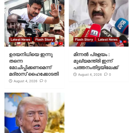
Latest News
Flash Story
Flash Story
Latest News
ഉദയനിധിയെ ഇന്നു
മിന്നല്‍ പ്രളയം :
തന്നെ
മുഖ്യമന്ത്രി ഇന്ന്
മോചിപ്പിക്കണമെന്ന്
പത്തനംതിട്ടയിലേക്ക്
മദ്രാസ് ഹൈക്കോടതി
August 4, 2026
0
August 4, 2026
0