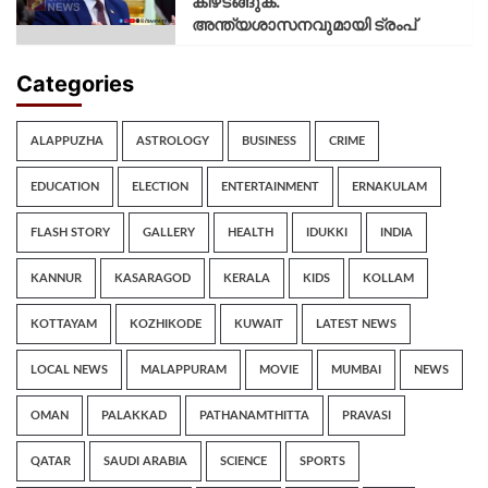
കീഴടങ്ങുക.
അന്ത്യശാസനവുമായി ട്രംപ്
Categories
ALAPPUZHA
ASTROLOGY
BUSINESS
CRIME
EDUCATION
ELECTION
ENTERTAINMENT
ERNAKULAM
FLASH STORY
GALLERY
HEALTH
IDUKKI
INDIA
KANNUR
KASARAGOD
KERALA
KIDS
KOLLAM
KOTTAYAM
KOZHIKODE
KUWAIT
LATEST NEWS
LOCAL NEWS
MALAPPURAM
MOVIE
MUMBAI
NEWS
OMAN
PALAKKAD
PATHANAMTHITTA
PRAVASI
QATAR
SAUDI ARABIA
SCIENCE
SPORTS