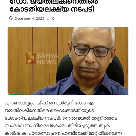
ഡോ. ജയതിലകിനെതിരെ
കോടതിയലക്ഷ്യ നടപടി
December 4, 2025
0
എറണാകുളം: ചീഫ് സെക്രട്ടറി ഡോ എ.
ജയതിലകിനെതിരെ ഹൈക്കോടതിയുടെ
കോടതിയലക്ഷ്യ നടപടി. നെൽവയൽ തണ്ണീർത്തട
സംരക്ഷണം നിയമപ്രകാരം തിരിച്ചെടുത്ത തുക
കാർഷിക പ്രോത്സാഹന ഫണ്ടിലേക്ക് മാറ്റിയില്ലെന്ന