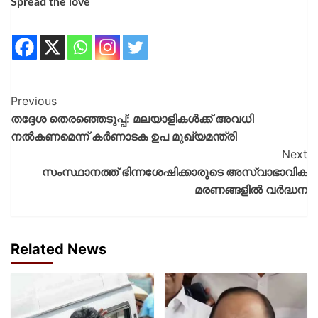
Spread the love
Previous
തദ്ദേശ തെരഞ്ഞെടുപ്പ്: മലയാളികൾക്ക് അവധി
നൽകണമെന്ന് കർണാടക ഉപ മുഖ്യമന്ത്രി
Next
സംസ്ഥാനത്ത് ഭിന്നശേഷിക്കാരുടെ അസ്വാഭാവിക
മരണങ്ങളിൽ വർദ്ധന
Related News