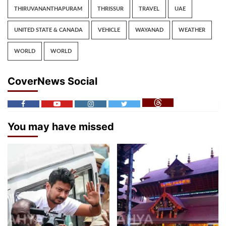
THIRUVANANTHAPURAM
THRISSUR
TRAVEL
UAE
UNITED STATE & CANADA
VEHICLE
WAYANAD
WEATHER
WORLD
WORLD
CoverNews Social
You may have missed