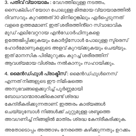
3.
പതിവ് വ്യായാമം :
വേഗത്തിലുള്ള നടത്തം,
സൈക്ലിംഗ് യോഗ പോലുള്ള മിതമായ വ്യായാമത്തിൽ
ദിവസവും കുറഞ്ഞത് 30 മിനിറ്റെങ്കിലും ഏർപ്പെടുന്നത്
വളരെ ഉത്തമമാണ്. ഇത് ശരീരത്തിൻ്റെ സ്വാഭാവിക
മൂഡ് എലിവേറ്ററായ എൻഡോർഫിനുകളെ
ഉത്തേജിപ്പിക്കുകയും കോർട്ടിസോൾ പോലുള്ള സ്ട്രെസ്
ഹോർമോണുകളുടെ അളവ് കുറയ്ക്കുകയും ചെയ്യും.
ഇത് മാനസിക പിരിമുറുക്കം കുറച്ച് ശരീരത്തിന്
ആവശ്യമായ വിശ്രമം നൽകാനും സഹായിക്കും.
4.
മൈൻഡ്ഫുൾ പ്രാക്ടീസ് :
മൈൻഡ്‌ഫുൾനെസ്
എന്നത് നിങ്ങളുടെ ഈ നിമിഷത്തെ
അനുഭവങ്ങളെക്കുറിച്ച് പൂർണ്ണമായി
ബോധവാന്മാരാക്കികൊണ്ട് ശ്രദ്ധ
കേന്ദ്രീകരിക്കുന്നതാണ്. ഇത്തരം കാര്യങ്ങൾ
ചെയ്യുമ്പോൾ നിങ്ങള്‍ക്ക് ചുറ്റുമുള്ള ശബ്ദത്തെ
അവഗണിച്ച് നിങ്ങളിൽ മാത്രം ശ്രദ്ധ കേന്ദ്രീകരിക്കുക.
അതോടൊപ്പം അത്താഴം നേരത്തെ കഴിക്കുന്നതും ഉറക്കം