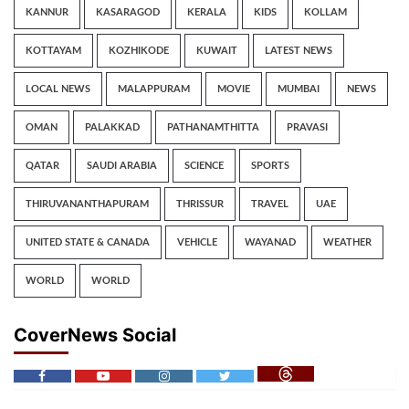
KANNUR
KASARAGOD
KERALA
KIDS
KOLLAM
KOTTAYAM
KOZHIKODE
KUWAIT
LATEST NEWS
LOCAL NEWS
MALAPPURAM
MOVIE
MUMBAI
NEWS
OMAN
PALAKKAD
PATHANAMTHITTA
PRAVASI
QATAR
SAUDI ARABIA
SCIENCE
SPORTS
THIRUVANANTHAPURAM
THRISSUR
TRAVEL
UAE
UNITED STATE & CANADA
VEHICLE
WAYANAD
WEATHER
WORLD
WORLD
CoverNews Social