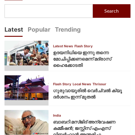
Search
Latest
Popular
Trending
Latest News
Flash Story
ഉദയനിധിയെ ഇന്നു തന്നെ
മോചിപ്പിക്കണമെന്ന് മദ്രാസ്
ഹൈക്കോടതി
Flash Story
Local News
Thrissur
ഗുരുവായൂരില്‍ വെര്‍ച്വല്‍ ക്യൂ
ദര്‍ശനം ഇന്ന് മുതല്‍
India
ബാബറി മസ്ജിദ് അന്വേഷണ
കമ്മീഷന്‍; ജസ്റ്റിസ് എംഎസ്
ലിബര്‍ഹാന്‍ അന്തരിച്ചു