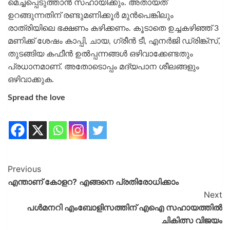
മെച്ചപ്പെടുത്താൻ സഹായിക്കും. അതായത്
ഉറങ്ങുന്നതിന് രണ്ടുമണിക്കൂർ മുൻപെങ്കിലും
രാത്രിയിലെ ഭക്ഷണം കഴിക്കണം. കൂടാതെ ഉച്ചകഴിഞ്ഞ് 3
മണിക്ക് ശേഷം കാപ്പി, ചായ, ഗ്രീൻ ടീ, എനർജി ഡ്രിങ്ക്‌സ്,
തുടങ്ങിയ കഫീൻ ഉൽപ്പന്നങ്ങൾ ഒഴിവാക്കേണ്ടതും
പ്രധാനമാണ്. അതോടൊപ്പം മദ്യപാന ശീലങ്ങളും
ഒഴിവാക്കുക.
Spread the love
Previous
എന്താണ് കോളറ? എങ്ങനെ പ്രതിരോധിക്കാം
Next
പൾമനറി എംബോളിസത്തിന് എഐ സഹായത്തിൽ
ചികിത്സ വിജയം