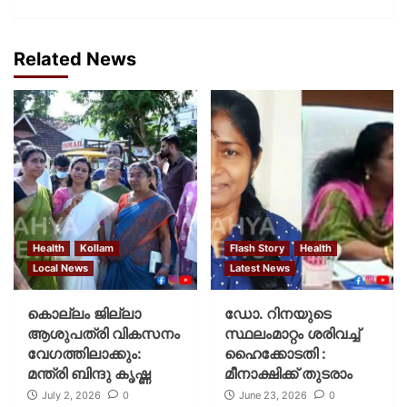
Related News
Health
Kollam
Flash Story
Health
Local News
Latest News
കൊല്ലം ജില്ലാ
ഡോ. റിനയുടെ
ആശുപത്രി വികസനം
സ്ഥലംമാറ്റം ശരിവച്ച്
വേഗത്തിലാക്കും:
ഹൈക്കോടതി :
മന്ത്രി ബിന്ദു കൃഷ്ണ
മീനാക്ഷിക്ക് തുടരാം
July 2, 2026
0
June 23, 2026
0