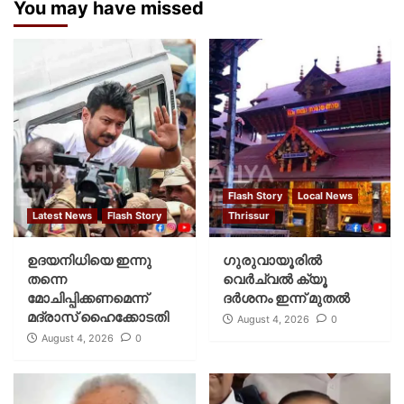
You may have missed
Flash Story
Local News
Latest News
Flash Story
Thrissur
ഉദയനിധിയെ ഇന്നു
ഗുരുവായൂരില്‍
തന്നെ
വെര്‍ച്വല്‍ ക്യൂ
മോചിപ്പിക്കണമെന്ന്
ദര്‍ശനം ഇന്ന് മുതല്‍
മദ്രാസ് ഹൈക്കോടതി
August 4, 2026
0
August 4, 2026
0