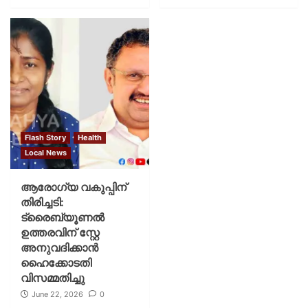
Flash Story
Health
Local News
ആരോഗ്യ വകുപ്പിന്
തിരിച്ചടി:
ട്രൈബ്യൂണൽ
ഉത്തരവിന് സ്റ്റേ
അനുവദിക്കാൻ
ഹൈക്കോടതി
വിസമ്മതിച്ചു
June 22, 2026
0