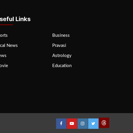
seful Links
orts
Business
cal News
Pravasi
ews
Astrology
ovie
Education