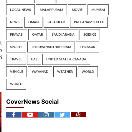
LOCAL NEWS
MALAPPURAM
MOVIE
MUMBAI
NEWS
OMAN
PALAKKAD
PATHANAMTHITTA
PRAVASI
QATAR
SAUDI ARABIA
SCIENCE
t
SPORTS
THIRUVANANTHAPURAM
THRISSUR
െ
്
TRAVEL
UAE
UNITED STATE & CANADA
VEHICLE
WAYANAD
WEATHER
WORLD
WORLD
CoverNews Social