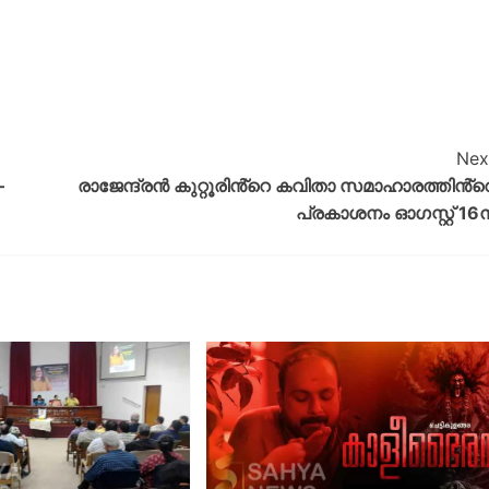
Nex
–
രാജേന്ദ്രൻ കുറ്റൂരിൻ്റെ കവിതാ സമാഹാരത്തിൻ്റ
പ്രകാശനം ഓഗസ്റ്റ് 16ന