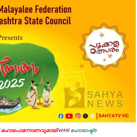
മഹാപൊന്നോണവുമായി
WMF
മഹാരാഷ്ട്ര