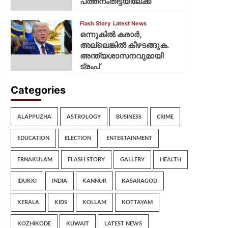
പത്തനംതിട്ടയിലേക്ക്
Flash Story
Latest News
ഒന്നുകില്‍ കരാര്‍,
അല്ലെങ്കില്‍ കീഴടങ്ങുക.
അന്ത്യശാസനവുമായി
ട്രംപ്
Categories
ALAPPUZHA
ASTROLOGY
BUSINESS
CRIME
EDUCATION
ELECTION
ENTERTAINMENT
ERNAKULAM
FLASH STORY
GALLERY
HEALTH
IDUKKI
INDIA
KANNUR
KASARAGOD
KERALA
KIDS
KOLLAM
KOTTAYAM
KOZHIKODE
KUWAIT
LATEST NEWS