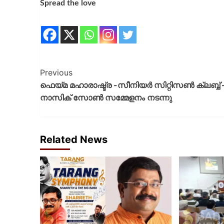
Spread the love
Previous
ഫെയ്മ മഹാരാഷ്ട്ര -സീനിയർ സിറ്റിസൺ ക്ലബ്ബ് 
നാസിക് സോൺ സമ്മേളനം നടന്നു
Related News