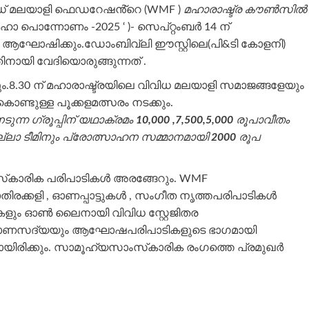
ഡ് മലയാളി ഫെഡറേഷൻ്റെ (WMF )
മഹാരാഷ്ട്ര കൗൺസിൽ
ാ പൊന്നോണം -2025 ‘ )- സെപ്റ്റംബർ 14 ന്
ഘോഷിക്കും.ഡോംബിവ്ലി ഈസ്റ്റിലെ(പി&ടി കോളനി)
യി വേദിയൊരുങ്ങുന്നത് .
ം.8.30 ന് മഹാരാഷ്ട്രയിലെ വിവിധ മലയാളി സമാജങ്ങളേയും
്ടുള്ള പൂക്കളമത്സരം നടക്കും.
ടുന്ന ഗ്രൂപ്പിന് യഥാക്രമം
10,000 ,7,500,5,000
രൂപാവീതം
 എല്ലാ ടീമിനും പ്രോത്സാഹന സമ്മാനമായി
2000
രൂപ
‌കാരിക പരിപാടികൾ അരങ്ങേറും. WMF
തിരക്കളി , ഓണപ്പാട്ടുകൾ , സംഗീത നൃത്തപരിപാടികൾ
ികളും ഓൺ ലൈനായി വിവിധ സ്റ്റേജിതര
യ ഓണസദ്യയും ആഘോഷപരിപാടികളുടെ ഭാഗമായി
യിരിക്കും. സാമൂഹ്യസാംസ്‌കാരിക രംഗത്തെ പ്രമുഖർ