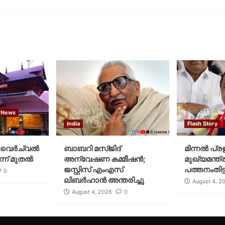
 News
India
Flash Story
വെര്‍ച്വല്‍
ബാബറി മസ്ജിദ്
മിന്നല്‍ പ്ര
്ന് മുതല്‍
അന്വേഷണ കമ്മീഷന്‍;
മുഖ്യമന്ത്ര
ജസ്റ്റിസ് എംഎസ്
പത്തനംതിട്ട
0
ലിബര്‍ഹാന്‍ അന്തരിച്ചു
August 4, 2
August 4, 2026
0