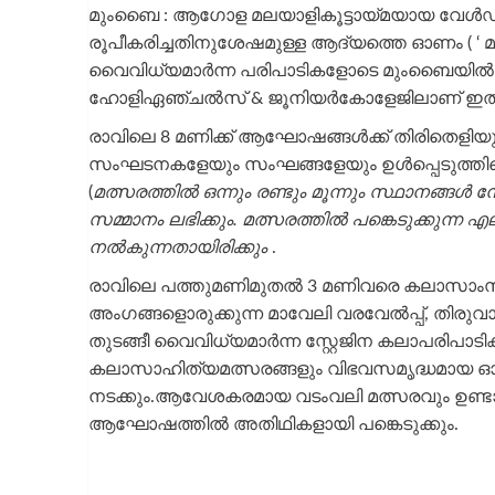
മുംബൈ : ആഗോള മലയാളികൂട്ടായ്‌മയായ വേൾ
രൂപീകരിച്ചതിനുശേഷമുള്ള ആദ്യത്തെ ഓണം ( ‘ മഹ
വൈവിധ്യമാർന്ന പരിപാടികളോടെ മുംബൈയിൽ ആ
ഹോളിഏഞ്ചൽസ്‌ & ജൂനിയർകോളേജിലാണ് ഇതിനാ
രാവിലെ 8 മണിക്ക് ആഘോഷങ്ങൾക്ക് തിരിതെളിയു
സംഘടനകളേയും സംഘങ്ങളേയും ഉൾപ്പെടുത്തികൊണ
(
മത്സരത്തിൽ ഒന്നും രണ്ടും മൂന്നും സ്ഥാനങ്ങൾ നേ
സമ്മാനം ലഭിക്കും. മത്സരത്തിൽ പങ്കെടുക്കുന്ന
നൽകുന്നതായിരിക്കും
.
രാവിലെ പത്തുമണിമുതൽ 3 മണിവരെ കലാസാംസ്
അംഗങ്ങളൊരുക്കുന്ന മാവേലി വരവേൽപ്പ്, തിരുവാ
തുടങ്ങീ വൈവിധ്യമാർന്ന സ്റ്റേജിന കലാപരിപാട
കലാസാഹിത്യമത്സരങ്ങളും വിഭവസമൃദ്ധമാ
നടക്കും.ആവേശകരമായ വടംവലി മത്സരവും ഉണ്ടാ
ആഘോഷത്തിൽ അതിഥികളായി പങ്കെടുക്കും.