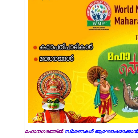
മഹാനഗരത്തിൽ
സ്‌മരണകൾ ആഘോഷമാക്കാൻ