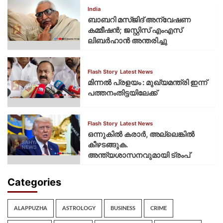
India
ബാബറി മസ്ജിദ് അന്വേഷണ
കമ്മീഷന്‍; ജസ്റ്റിസ് എംഎസ്
ലിബര്‍ഹാന്‍ അന്തരിച്ചു
Flash Story
Latest News
മിന്നല്‍ പ്രളയം : മുഖ്യമന്ത്രി ഇന്ന്
പത്തനംതിട്ടയിലേക്ക്
Flash Story
Latest News
ഒന്നുകില്‍ കരാര്‍, അല്ലെങ്കില്‍
കീഴടങ്ങുക.
അന്ത്യശാസനവുമായി ട്രംപ്
Categories
ALAPPUZHA
ASTROLOGY
BUSINESS
CRIME