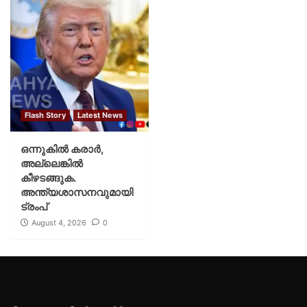
Flash Story
Latest News
ഒന്നുകില്‍ കരാര്‍,
അല്ലെങ്കില്‍
കീഴടങ്ങുക.
അന്ത്യശാസനവുമായി
ട്രംപ്
August 4, 2026
0