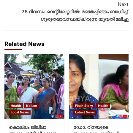
Next
75 ദിവസം വെന്റിലേറ്ററിൽ: മഞ്ഞപ്പിത്തം ബാധിച്ച് ​
ഗുരുതരാവസ്ഥയിലിരുന്ന യുവതി മരിച്ചു
Related News
Health
Kollam
Flash Story
Health
Local News
Latest News
കൊല്ലം ജില്ലാ
ഡോ. റിനയുടെ