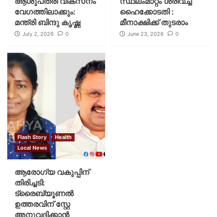
ആശുപത്രി വികസനം
സ്ഥലംമാറ്റം ശരിവച്ച്
വേഗത്തിലാക്കും:
ഹൈക്കോടതി :
മന്ത്രി ബിന്ദു കൃഷ്ണ
മീനാക്ഷിക്ക് തുടരാം
July 2, 2026
0
June 23, 2026
0
Flash Story
Health
Local News
ആരോഗ്യ വകുപ്പിന്
തിരിച്ചടി:
ട്രൈബ്യൂണൽ
ഉത്തരവിന് സ്റ്റേ
അനുവദിക്കാൻ