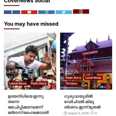
CoverNews Social
You may have missed
Flash Story
Local News
Latest News
Flash Story
Thrissur
ഉദയനിധിയെ ഇന്നു
ഗുരുവായൂരില്‍
തന്നെ
വെര്‍ച്വല്‍ ക്യൂ
മോചിപ്പിക്കണമെന്ന്
ദര്‍ശനം ഇന്ന് മുതല്‍
മദ്രാസ് ഹൈക്കോടതി
August 4, 2026
0