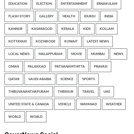
EDUCATION
ELECTION
ENTERTAINMENT
ERNAKULAM
FLASH STORY
GALLERY
HEALTH
IDUKKI
INDIA
KANNUR
KASARAGOD
KERALA
KIDS
KOLLAM
KOTTAYAM
KOZHIKODE
KUWAIT
LATEST NEWS
LOCAL NEWS
MALAPPURAM
MOVIE
MUMBAI
NEWS
OMAN
PALAKKAD
PATHANAMTHITTA
PRAVASI
QATAR
SAUDI ARABIA
SCIENCE
SPORTS
THIRUVANANTHAPURAM
THRISSUR
TRAVEL
UAE
UNITED STATE & CANADA
VEHICLE
WAYANAD
WEATHER
WORLD
WORLD