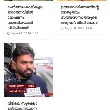
ചേർത്തല കാളികുളം
ഉത്തരവാദിത്തത്തിന്റെ
ഭാഗത്ത് വീട്ടിൽ
നേതൃത്വം,
മോഷണം
സത്യസന്ധതയുടെ
നടത്തിയയാൾ
കരുത്ത് : ജിബി ബേബി
പിടിയിലായി
August 8, 2026
0
August 8, 2026
0
Flash Story
India
Latest News
വീട്ടിലെ സുരക്ഷാ
ഉദ്യോഗസ്ഥനെ