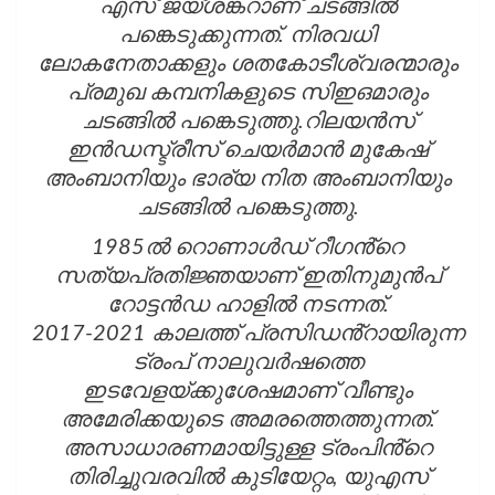
എസ് ജയ്‌ശങ്കറാണ് ചടങ്ങിൽ
പങ്കെടുക്കുന്നത്. നിരവധി
ലോകനേതാക്കളും ശതകോടീശ്വരന്മാരും
പ്രമുഖ കമ്പനികളുടെ സിഇഒമാരും
ചടങ്ങില്‍ പങ്കെടുത്തു.റിലയന്‍സ്
ഇന്‍ഡസ്ട്രീസ് ചെയര്‍മാന്‍ മുകേഷ്
അംബാനിയും ഭാര്യ നിത അംബാനിയും
ചടങ്ങില്‍ പങ്കെടുത്തു.
1985ൽ റൊണാൾഡ് റീഗൻ്റെ
സത്യപ്രതിജ്ഞയാണ് ഇതിനുമുൻപ്‌
റോട്ടൻഡ ഹാളിൽ നടന്നത്.
2017-2021 കാലത്ത് പ്രസിഡൻ്റായിരുന്ന
ട്രംപ് നാലുവർഷത്തെ
ഇടവേളയ്ക്കുശേഷമാണ് വീണ്ടും
അമേരിക്കയുടെ അമരത്തെത്തുന്നത്.
അസാധാരണമായിട്ടുള്ള ട്രംപിൻ്റെ
തിരിച്ചുവരവിൽ കുടിയേറ്റം, യുഎസ്