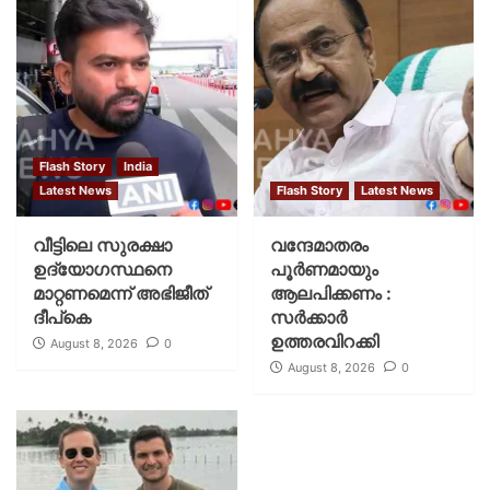
Flash Story
India
Latest News
Flash Story
Latest News
വീട്ടിലെ സുരക്ഷാ
വന്ദേമാതരം
ഉദ്യോഗസ്ഥനെ
പൂര്‍ണമായും
മാറ്റണമെന്ന് അഭിജീത്
ആലപിക്കണം :
ദീപ്‌കെ
സര്‍ക്കാര്‍
ഉത്തരവിറക്കി
August 8, 2026
0
August 8, 2026
0