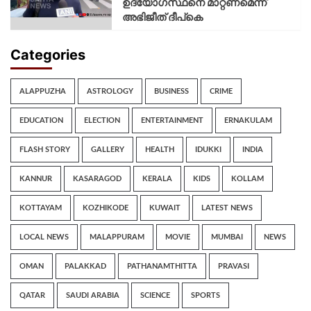
ഉദ്യോഗസ്ഥനെ മാറ്റണമെന്ന്
അഭിജീത് ദീപ്‌കെ
Categories
ALAPPUZHA
ASTROLOGY
BUSINESS
CRIME
EDUCATION
ELECTION
ENTERTAINMENT
ERNAKULAM
FLASH STORY
GALLERY
HEALTH
IDUKKI
INDIA
KANNUR
KASARAGOD
KERALA
KIDS
KOLLAM
KOTTAYAM
KOZHIKODE
KUWAIT
LATEST NEWS
LOCAL NEWS
MALAPPURAM
MOVIE
MUMBAI
NEWS
OMAN
PALAKKAD
PATHANAMTHITTA
PRAVASI
QATAR
SAUDI ARABIA
SCIENCE
SPORTS