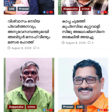
UAE
Pravasi
Alappuzha
crime
വിശ്വാസം നേടിയ
കാപ്പ ചുമത്തി
പ്രവർത്തനവും,
കുപ്രസിദ്ധ കുറ്റവാളി
അനുഭവസമ്പത്തുമായി
സിജു അലോഷ്യസിനെ
അബ്‌ദുൾ മനാഫ് വീണ്ടും
തടങ്കലിൽ അയച്ചു
മത്സര രംഗത്ത്
August 8, 2026
0
August 8, 2026
0
Alappuzha
crime
Pravasi
UAE