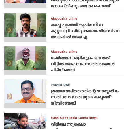
മനാഫ് വീണ്ടും മത്സര രംഗത്ത്
Alappuzha
crime
കാപ്പ ചുമത്തി കുപ്രസിദ്ധ
കുറ്റവാളി സിജു അലോഷ്യസിനെ
തടങ്കലിൽ അയച്ചു
Alappuzha
crime
ചേർത്തല കാളികുളം ഭാഗത്ത്
വീട്ടിൽ മോഷണം നടത്തിയയാൾ
പിടിയിലായി
Pravasi
UAE
ഉത്തരവാദിത്തത്തിന്റെ നേതൃത്വം,
സത്യസന്ധതയുടെ കരുത്ത് :
ജിബി ബേബി
Flash Story
India
Latest News
വീട്ടിലെ സുരക്ഷാ