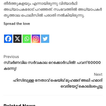
തീർത്തുകളയും എന്നായിരുന്നു വിദ്യാർഥി
അധ്യാപകരോട് പറഞ്ഞത്. സംഭവത്തിൽ അധ്യാപകർ
തൃത്താല പൊലീസിൽ പരാതി നൽകിയിരുന്നു.
Spread the love
Previous
സ്വര്‍ണവില സര്‍വകാല റെക്കോര്‍ഡില്‍! പവന് 60000
കടന്നു!
Next
ഹിസ്ബുള്ള നേതാവ് ഷെയ്ഖ് മുഹമ്മദ് അലി ഹമാദി
വെടിയേറ്റ് കൊല്ലപ്പെട്ടു
Related News