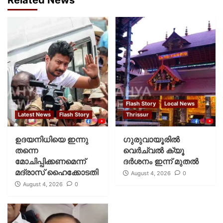
Flash Story
Local News
Latest News
Flash Story
Thrissur
ഉദയനിധിയെ ഇന്നു
ഗുരുവായൂരില്‍
തന്നെ
വെര്‍ച്വല്‍ ക്യൂ
മോചിപ്പിക്കണമെന്ന്
ദര്‍ശനം ഇന്ന് മുതല്‍
മദ്രാസ് ഹൈക്കോടതി
August 4, 2026
0
August 4, 2026
0