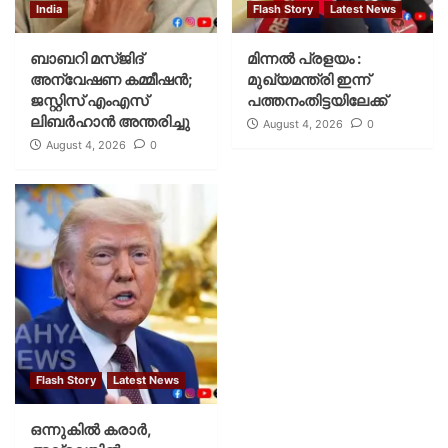
India
Flash Story
Latest News
ബാബറി മസ്ജിദ്
മിന്നല്‍ പ്രളയം :
അന്വേഷണ കമ്മീഷന്‍;
മുഖ്യമന്ത്രി ഇന്ന്
ജസ്റ്റിസ് എംഎസ്
പത്തനംതിട്ടയിലേക്ക്
ലിബര്‍ഹാന്‍ അന്തരിച്ചു
August 4, 2026
0
August 4, 2026
0
Flash Story
Latest News
ഒന്നുകില്‍ കരാര്‍,