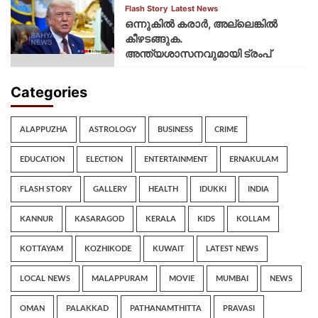
Flash Story
Latest News
ഒന്നുകില്‍ കരാര്‍, അല്ലെങ്കില്‍
കീഴടങ്ങുക.
അന്ത്യശാസനവുമായി ട്രംപ്
Categories
ALAPPUZHA
ASTROLOGY
BUSINESS
CRIME
EDUCATION
ELECTION
ENTERTAINMENT
ERNAKULAM
FLASH STORY
GALLERY
HEALTH
IDUKKI
INDIA
KANNUR
KASARAGOD
KERALA
KIDS
KOLLAM
KOTTAYAM
KOZHIKODE
KUWAIT
LATEST NEWS
LOCAL NEWS
MALAPPURAM
MOVIE
MUMBAI
NEWS
OMAN
PALAKKAD
PATHANAMTHITTA
PRAVASI