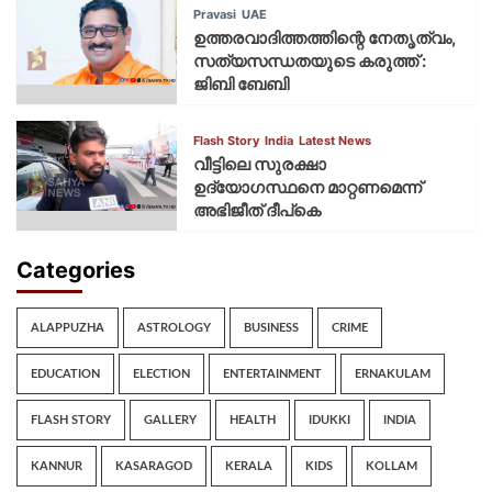
Pravasi
UAE
ഉത്തരവാദിത്തത്തിന്റെ നേതൃത്വം,
സത്യസന്ധതയുടെ കരുത്ത് :
ജിബി ബേബി
Flash Story
India
Latest News
വീട്ടിലെ സുരക്ഷാ
ഉദ്യോഗസ്ഥനെ മാറ്റണമെന്ന്
അഭിജീത് ദീപ്‌കെ
Categories
ALAPPUZHA
ASTROLOGY
BUSINESS
CRIME
EDUCATION
ELECTION
ENTERTAINMENT
ERNAKULAM
FLASH STORY
GALLERY
HEALTH
IDUKKI
INDIA
KANNUR
KASARAGOD
KERALA
KIDS
KOLLAM