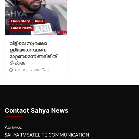
Flash Story
India
Latest News
വീട്ടിലെ സുരക്ഷാ
ഉദ്യോഗസ്ഥനെ
മാറ്റണമെന്ന് അഭിജീത്
ദീപ്‌കെ
August 8, 2026
0
Contact Sahya News
Address:
SAHYA TV SATELITE COMMUNICATION