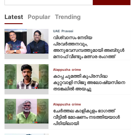
Latest
Popular
Trending
UAE
Pravasi
വിശ്വാസം നേടിയ
പ്രവർത്തനവും,
അനുഭവസമ്പത്തുമായി അബ്‌ദുൾ
മനാഫ് വീണ്ടും മത്സര രംഗത്ത്
Alappuzha
crime
കാപ്പ ചുമത്തി കുപ്രസിദ്ധ
കുറ്റവാളി സിജു അലോഷ്യസിനെ
തടങ്കലിൽ അയച്ചു
Alappuzha
crime
ചേർത്തല കാളികുളം ഭാഗത്ത്
വീട്ടിൽ മോഷണം നടത്തിയയാൾ
പിടിയിലായി