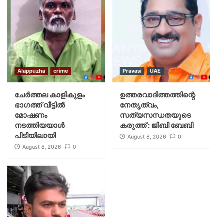
Alappuzha
crime
Pravasi
UAE
ചേർത്തല കാളികുളം
ഉത്തരവാദിത്തത്തിന്റെ
ഭാഗത്ത് വീട്ടിൽ
നേതൃത്വം,
മോഷണം
സത്യസന്ധതയുടെ
നടത്തിയയാൾ
കരുത്ത് : ജിബി ബേബി
പിടിയിലായി
August 8, 2026
0
August 8, 2026
0