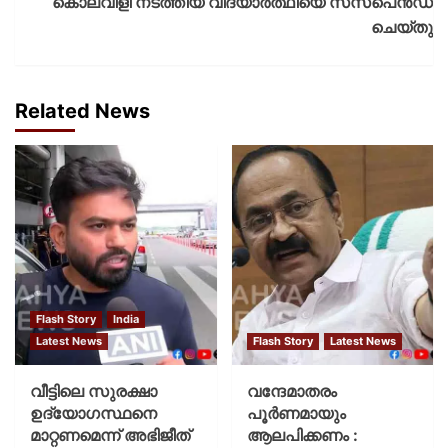
കൊലവിളി നടത്തിയ വിദ്യാർത്ഥിയെ സസ്‌പെൻഡ്
ചെയ്തു
Related News
Flash Story
India
Latest News
Flash Story
Latest News
വീട്ടിലെ സുരക്ഷാ
വന്ദേമാതരം
ഉദ്യോഗസ്ഥനെ
പൂര്‍ണമായും
മാറ്റണമെന്ന് അഭിജീത്
ആലപിക്കണം :