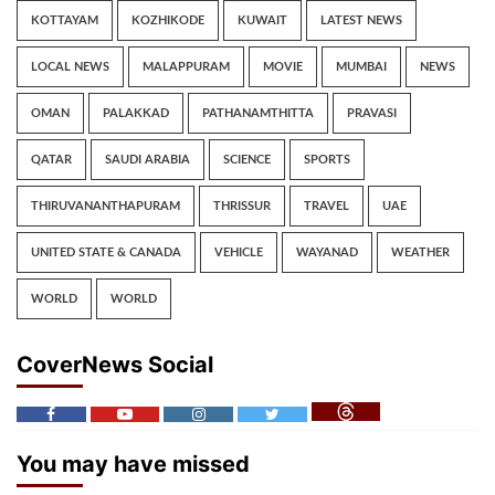
KOTTAYAM
KOZHIKODE
KUWAIT
LATEST NEWS
LOCAL NEWS
MALAPPURAM
MOVIE
MUMBAI
NEWS
OMAN
PALAKKAD
PATHANAMTHITTA
PRAVASI
QATAR
SAUDI ARABIA
SCIENCE
SPORTS
THIRUVANANTHAPURAM
THRISSUR
TRAVEL
UAE
UNITED STATE & CANADA
VEHICLE
WAYANAD
WEATHER
WORLD
WORLD
CoverNews Social
You may have missed