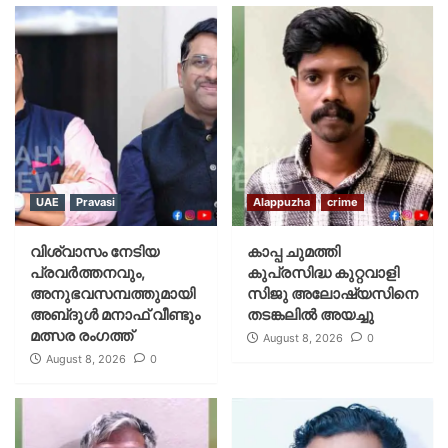
UAE
Pravasi
Alappuzha
crime
വിശ്വാസം നേടിയ
കാപ്പ ചുമത്തി
പ്രവർത്തനവും,
കുപ്രസിദ്ധ കുറ്റവാളി
അനുഭവസമ്പത്തുമായി
സിജു അലോഷ്യസിനെ
അബ്‌ദുൾ മനാഫ് വീണ്ടും
തടങ്കലിൽ അയച്ചു
മത്സര രംഗത്ത്
August 8, 2026
0
August 8, 2026
0