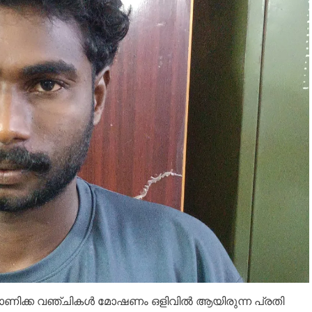
 കാണിക്ക വഞ്ചികൾ മോഷണം ഒളിവിൽ ആയിരുന്ന പ്രതി