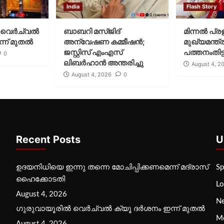
India
Flash Story
വെര്‍ച്വല്‍
ബാബറി മസ്ജിദ്
മിന്നല്‍ പ്ര
്ന് മുതല്‍
അന്വേഷണ കമ്മീഷന്‍;
മുഖ്യമന്ത്ര
ജസ്റ്റിസ് എംഎസ്
പത്തനംതിട്ട
0
ലിബര്‍ഹാന്‍ അന്തരിച്ചു
August 4, 2
August 4, 2026
0
Recent Posts
U
ഉദയനിധിയെ ഇന്നു തന്നെ മോചിപ്പിക്കണമെന്ന് മദ്രാസ്
Sp
ഹൈക്കോടതി
Lo
August 4, 2026
N
ഗുരുവായൂരില്‍ വെര്‍ച്വല്‍ ക്യൂ ദര്‍ശനം ഇന്ന് മുതല്‍
M
August 4, 2026