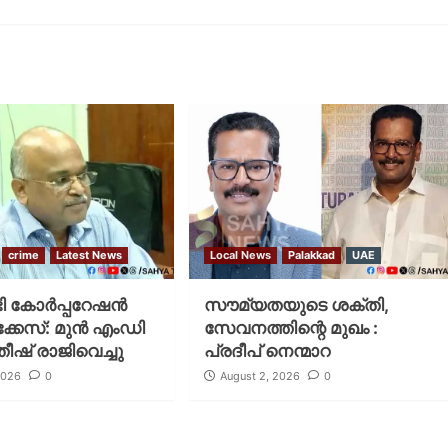
crime
Latest News
Local News
Palakkad
UAE
 കോര്‍പ്പറേഷന്‍
സൗമ്യതയുടെ ശക്തി,
കേസ്: മുന്‍ എംഡി
സേവനത്തിന്റെ മുഖം :
ീഷ് രാജിവെച്ചു
പ്രദീപ് നെന്മാറ
2026
0
August 2, 2026
0