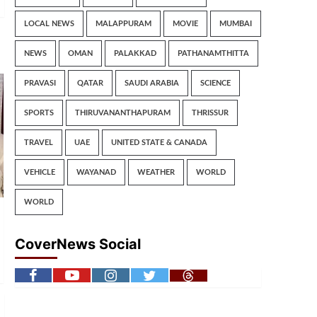
LOCAL NEWS
MALAPPURAM
MOVIE
MUMBAI
NEWS
OMAN
PALAKKAD
PATHANAMTHITTA
PRAVASI
QATAR
SAUDI ARABIA
SCIENCE
SPORTS
THIRUVANANTHAPURAM
THRISSUR
TRAVEL
UAE
UNITED STATE & CANADA
VEHICLE
WAYANAD
WEATHER
WORLD
WORLD
CoverNews Social