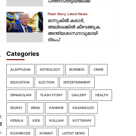
പത്തനംതിട്ടയിലേക്ക്
Flash Story
Latest News
ഒന്നുകില്‍ കരാര്‍,
ു
അല്ലെങ്കില്‍ കീഴടങ്ങുക.
അന്ത്യശാസനവുമായി
ട്രംപ്
Categories
ഓ
ALAPPUZHA
ASTROLOGY
BUSINESS
CRIME
EDUCATION
ELECTION
ENTERTAINMENT
ERNAKULAM
FLASH STORY
GALLERY
HEALTH
IDUKKI
INDIA
KANNUR
KASARAGOD
t
KERALA
KIDS
KOLLAM
KOTTAYAM
ൺ
.
KOZHIKODE
KUWAIT
LATEST NEWS