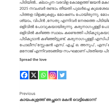
പിടിയിൽ.. ക്ലാപ്പന വരവിള കോമളത്ത് ജയൻ മക
2025 നവംബർ രണ്ടാം തീയതി പുലർച്ചെ കുലശേഖര
പിത്തള വിളക്കുകളും മോഷണം പോയിരുന്നു. മോഷ
ശ്യാം, വിപിൻ ,സേതു എന്നിവർ നേരത്തെ പിടിയില
ഒളിവിൽ പോവുകയായിരുന്നു. കരുനാഗപ്പള്ളി പോ
ഒളിവിൽ കഴിഞ്ഞ സ്ഥലം കണ്ടെത്തി പിടികൂടു
പിടികൂടാൻ കഴിഞ്ഞിട്ടുണ്ട്. കരുനാഗപ്പള്ളി എസി
പോലീസ് സ്റ്റേഷൻ എസ്. എച്ച്. ഒ. അനൂപ് , എ
മനോജ് എന്നിവരടങ്ങിയ സംഘമാണ് പ്രതിയെ പിട
Spread the love
Previous
കായംകുളത്ത് അച്ഛനെ മകൻ വെട്ടിക്കൊന്ന്