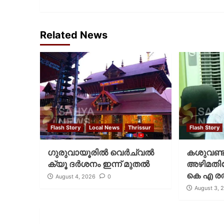
Related News
Flash Story
Local News
Thrissur
Flash Story
ഗുരുവായൂരില്‍ വെര്‍ച്വല്‍
കശുവണ്ടി
ക്യൂ ദര്‍ശനം ഇന്ന് മുതല്‍
അഴിമതിക്
കെ എ രത
August 4, 2026
0
August 3, 