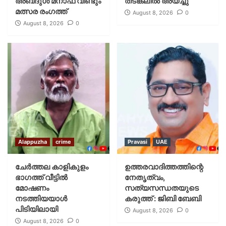
അബ്‌ദുൾ മനാഫ് വീണ്ടും
തടങ്കലിൽ അയച്ചു
മത്സര രംഗത്ത്
August 8, 2026
0
August 8, 2026
0
Alappuzha
crime
Pravasi
UAE
ചേർത്തല കാളികുളം
ഉത്തരവാദിത്തത്തിന്റെ
ഭാഗത്ത് വീട്ടിൽ
നേതൃത്വം,
മോഷണം
സത്യസന്ധതയുടെ
നടത്തിയയാൾ
കരുത്ത് : ജിബി ബേബി
പിടിയിലായി
August 8, 2026
0
August 8, 2026
0