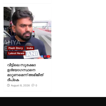
Flash Story
India
Latest News
വീട്ടിലെ സുരക്ഷാ
ഉദ്യോഗസ്ഥനെ
മാറ്റണമെന്ന് അഭിജീത്
ദീപ്‌കെ
August 8, 2026
0