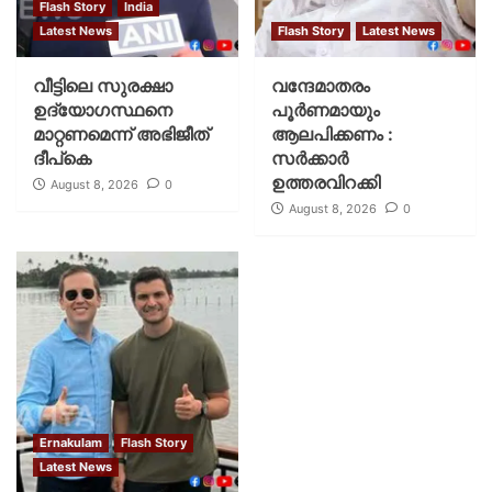
Flash Story
India
Latest News
Flash Story
Latest News
വീട്ടിലെ സുരക്ഷാ
വന്ദേമാതരം
ഉദ്യോഗസ്ഥനെ
പൂര്‍ണമായും
മാറ്റണമെന്ന് അഭിജീത്
ആലപിക്കണം :
ദീപ്‌കെ
സര്‍ക്കാര്‍
ഉത്തരവിറക്കി
August 8, 2026
0
August 8, 2026
0
Ernakulam
Flash Story
Latest News