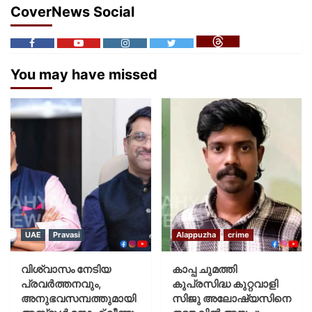
CoverNews Social
You may have missed
UAE
Pravasi
Alappuzha
crime
വിശ്വാസം നേടിയ
കാപ്പ ചുമത്തി
പ്രവർത്തനവും,
കുപ്രസിദ്ധ കുറ്റവാളി
അനുഭവസമ്പത്തുമായി
സിജു അലോഷ്യസിനെ