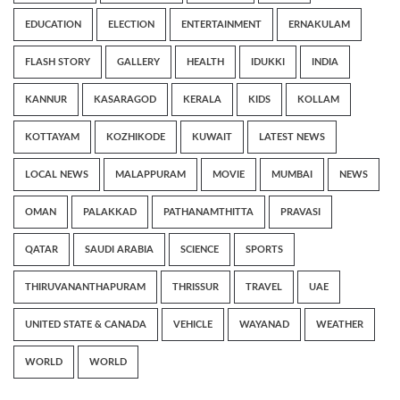
EDUCATION
ELECTION
ENTERTAINMENT
ERNAKULAM
FLASH STORY
GALLERY
HEALTH
IDUKKI
INDIA
KANNUR
KASARAGOD
KERALA
KIDS
KOLLAM
KOTTAYAM
KOZHIKODE
KUWAIT
LATEST NEWS
LOCAL NEWS
MALAPPURAM
MOVIE
MUMBAI
NEWS
OMAN
PALAKKAD
PATHANAMTHITTA
PRAVASI
QATAR
SAUDI ARABIA
SCIENCE
SPORTS
THIRUVANANTHAPURAM
THRISSUR
TRAVEL
UAE
UNITED STATE & CANADA
VEHICLE
WAYANAD
WEATHER
WORLD
WORLD