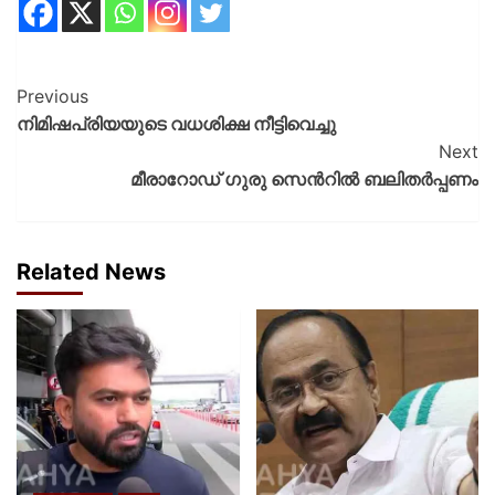
Previous
നിമിഷപ്രിയയുടെ വധശിക്ഷ നീട്ടിവെച്ചു
Next
മീരാറോഡ് ഗുരു സെൻറിൽ ബലിതർപ്പണം
Related News