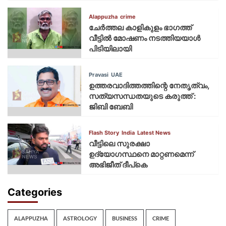
Alappuzha
crime
ചേർത്തല കാളികുളം ഭാഗത്ത്
വീട്ടിൽ മോഷണം നടത്തിയയാൾ
പിടിയിലായി
Pravasi
UAE
ഉത്തരവാദിത്തത്തിന്റെ നേതൃത്വം,
സത്യസന്ധതയുടെ കരുത്ത് :
ജിബി ബേബി
Flash Story
India
Latest News
വീട്ടിലെ സുരക്ഷാ
ഉദ്യോഗസ്ഥനെ മാറ്റണമെന്ന്
അഭിജീത് ദീപ്‌കെ
Categories
ALAPPUZHA
ASTROLOGY
BUSINESS
CRIME